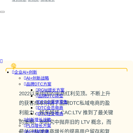
企业AI+创新
AI+创新战略
品牌DTC方案
RGM增长方案
2022以来中国的电商红利见顶。不断上升
品牌DTC转型
DTC全渠道零售
的获客成本削弱了品牌DTC私域电商的盈
DTC会员电商
利能力，越来越将 CAC:LTV 推到了最关键
DTC社交电商
创新增长战略
的策略。本研究中抛弃旧的 LTV 概念，而
PLG增长方案
是关注私域电商增长的提高用户留存和复
AI+创新加速