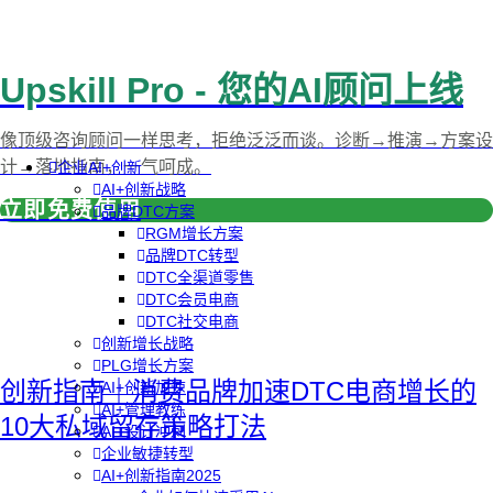
Upskill Pro - 您的AI顾问上线
像顶级咨询顾问一样思考，拒绝泛泛而谈。诊断→推演→方案设
计→落地指南，一气呵成。
企业AI+创新
AI+创新战略
立即免费使用
品牌DTC方案
RGM增长方案
品牌DTC转型
DTC全渠道零售
DTC会员电商
DTC社交电商
创新增长战略
PLG增长方案
创新指南｜消费品牌加速DTC电商增长的
AI+创新加速
AI+管理教练
10大私域留存策略打法
AI+设计冲刺
企业敏捷转型
AI+创新指南2025