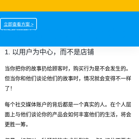
DTC增长创新
立即查看方案 >
65%品牌面临增长扩张困难，VUCA常态化下品牌必须构建增长新能力。
疫后品牌增长如何解困？打造品牌增长飞轮势在必行，凭借坚实的品牌增
长战略与运营执行才能超越竞争赢得增长。
1. 以用户为中心，而不是店铺
当你把你的故事扔给顾客时，购买行为是不会发生的。
但当你和他们谈论他们的故事时，情况就会变得不一样
了！
每个社交媒体账户的背后都是一个真实的人。在个人层
面上与他们谈论你的产品会如何丰富他们的生活，将会
更胜一筹。