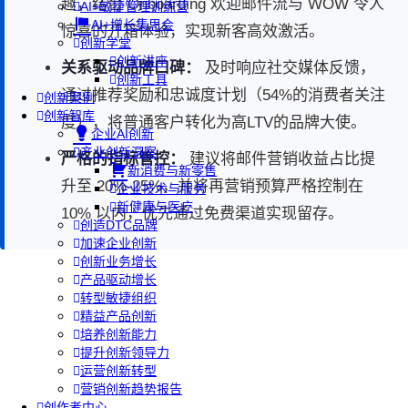
趣，结合 Onboarding 欢迎邮件流与 WOW 令人
AI+敏捷管理训练营
AI+增长集思会
惊喜的开箱体验，实现新客高效激活。
创新学堂
创新讲座
关系驱动品牌口碑：
及时响应社交媒体反馈，
创新工具
通过推荐奖励和忠诚度计划（54%的消费者关注
创新案例
创新智库
度），将普通客户转化为高LTV的品牌大使。
企业AI创新
产业创新洞察
严格的指标管控：
建议将邮件营销收益占比提
新消费与新零售
升至 20%-25%，并将再营销预算严格控制在
企业技术与服务
新健康与医疗
10% 以内，优先通过免费渠道实现留存。
创造DTC品牌
加速企业创新
创新业务增长
产品驱动增长
转型敏捷组织
精益产品创新
培养创新能力
提升创新领导力
运营创新转型
营销创新趋势报告
创作者中心