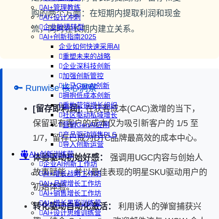
AI+管理教练
购的两个方面：在短期内提取利润和现金
AI+设计冲刺
企业敏捷转型
流，同时在长期内建立关系。
AI+创新指南2025
企业如何快速采用AI
重塑未来的战略
企业深科技创新
加强创新管控
上马GenAI创新
🔑 Runwise 核心洞察
拥抱低成本创新
重构营销增长组织
[留存即利润]:
在获客成本(CAC)激增的当下，
社区驱动私域增长
保留现有客户的成本仅为吸引新客户的 1/5 至
营销GenAI应用
产品驱动销售PLS
1/7，留存已成为DTC品牌最高效的成本中心。
导入创新运营
AI+创新训练营
体验驱动初始好感：
强调用UGC内容与创始人
企业AI创新工作坊
故事赋能，并以最佳表现的明星SKU驱动用户的
AI+增长战略工作坊
AI+品牌增长工作坊
初始体验。
AI+销售增长工作坊
AI+增长黑客训练营
转化驱动自动化激活：
利用诱人的弹窗捕获兴
AI+设计思维训练营