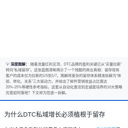
💡
深度图解：
随着流量红利见顶，DTC品牌的盈利关键已从“买量拉新”
转向“私域留存”。这张蓝图清晰揭示了一个残酷的商业真相：留存现有
客户的成本仅为拉新的1/5到1/7。图解将复杂的留存体系精准拆解为“体
验、转化、关系”三大驱动力，并给出了邮件营销收益占比需达
20%-25%等硬性参考指标。这套从自动化激活到忠诚度培养的10大策略
究竟如何落地？下文将为您逐一拆解。
为什么DTC私域增长必须植根于留存