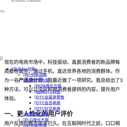
现在的电商市场中，科技驱动、直面消费者的新品牌每
企业AI+创新
周都在诞生，通过手机，直达世界各地的消费群体。作
AI+创新战略
为一名
产品设计师
，我最近做了一项研究。我总结出了3
品牌DTC方案
RGM增长方案
种方法，可以让企业利用消费者提供的内容，提升用户
品牌DTC转型
DTC全渠道零售
体验。
DTC会员电商
DTC社交电商
一、更人性化的用户评价
创新增长战略
PLG增长方案
用户反馈的概念由来已久。在互联网时代之前，口口相
AI+创新加速