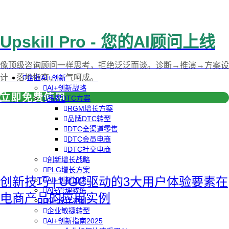
Upskill Pro - 您的AI顾问上线
像顶级咨询顾问一样思考，拒绝泛泛而谈。诊断→推演→方案设
计→落地指南，一气呵成。
企业AI+创新
AI+创新战略
立即免费使用
品牌DTC方案
RGM增长方案
品牌DTC转型
DTC全渠道零售
DTC会员电商
DTC社交电商
创新增长战略
PLG增长方案
创新技巧 | UGC驱动的3大用户体验要素在
AI+创新加速
AI+管理教练
电商产品的应用实例
AI+设计冲刺
企业敏捷转型
AI+创新指南2025