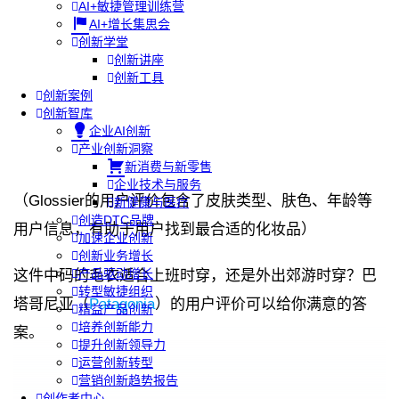
AI+敏捷管理训练营
AI+增长集思会
创新学堂
创新讲座
创新工具
创新案例
创新智库
企业AI创新
产业创新洞察
新消费与新零售
企业技术与服务
（Glossier的用户评价包含了皮肤类型、肤色、年龄等
新健康与医疗
创造DTC品牌
用户信息，有助于用户找到最合适的化妆品）
加速企业创新
创新业务增长
产品驱动增长
这件中码的毛衣适合上班时穿，还是外出郊游时穿？巴
转型敏捷组织
塔哥尼亚（
Patagonia
）的用户评价可以给你满意的答
精益产品创新
培养创新能力
案。
提升创新领导力
运营创新转型
营销创新趋势报告
创作者中心