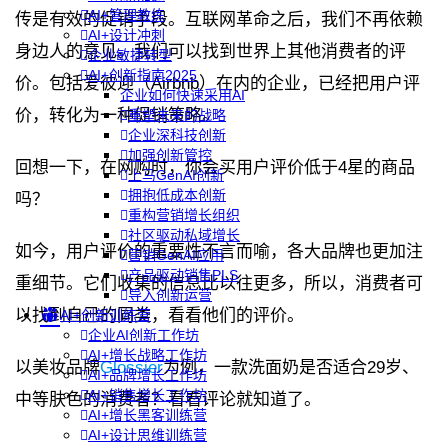
AI+管理教练
传是有效的促销手段。互联网革命之后，我们不再依赖
AI+设计冲刺
身边人的意见。我们可以找到世界上其他消费者的评
企业敏捷转型
AI+创新指南2025
价。包括爱彼迎（Airbnb）在内的企业，已经把用户评
企业如何快速采用AI
价，转化为一种促销策略。
重塑未来的战略
企业深科技创新
加强创新管控
回想一下，在网购时，你会买用户评价低于4星的商品
上马GenAI创新
拥抱低成本创新
吗？
重构营销增长组织
社区驱动私域增长
如今，用户评价的重要性不言而喻，各大品牌也更加注
营销GenAI应用
产品驱动销售PLS
重细节。它们收集的信息比以往更多，所以，消费者可
导入创新运营
以找到自己的同类，看看他们的评价。
AI+创新训练营
企业AI创新工作坊
AI+增长战略工作坊
以美妆品牌
Glossier
为例，一款洗面奶是否适合29岁、
AI+品牌增长工作坊
AI+销售增长工作坊
中等肤色的消费者？看看评论就知道了。
AI+增长黑客训练营
AI+设计思维训练营