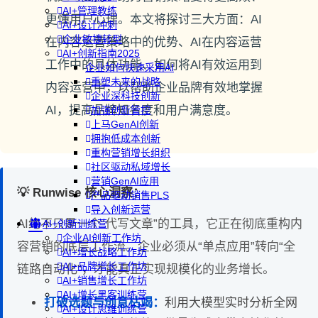
AI+管理教练
更懂用户心理。本文将探讨三大方面：AI
AI+设计冲刺
企业敏捷转型
在内容运营策略中的优势、AI在内容运营
AI+创新指南2025
工作中的具体功能、如何将AI有效运用到
企业如何快速采用AI
重塑未来的战略
内容运营中，以帮助企业品牌有效地掌握
企业深科技创新
AI，提高品牌知名度和用户满意度。
加强创新管控
上马GenAI创新
拥抱低成本创新
重构营销增长组织
社区驱动私域增长
营销GenAI应用
💡 Runwise 核心洞察：
产品驱动销售PLS
导入创新运营
AI绝不只是一个“代写文章”的工具，它正在彻底重构内
AI+创新训练营
企业AI创新工作坊
容营销的底层工作流。企业必须从“单点应用”转向“全
AI+增长战略工作坊
AI+品牌增长工作坊
链路自动化”，才能真正实现规模化的业务增长。
AI+销售增长工作坊
AI+增长黑客训练营
打破选题与创意枯竭：
利用大模型实时分析全网
AI+设计思维训练营