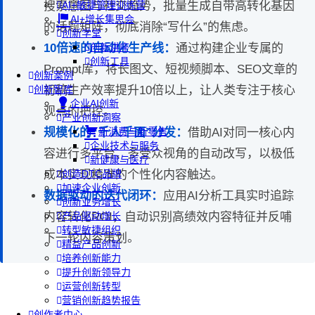
搜索意图与社交趋势，批量生成自带高转化基因
AI+敏捷管理训练营
AI+增长集思会
的话题矩阵，彻底消除“写什么”的焦虑。
创新学堂
10倍速的自动化生产线：
通过构建企业专属的
创新讲座
创新工具
Prompt库，将长图文、短视频脚本、SEO文章的
创新案例
初稿生产效率提升10倍以上，让人类专注于核心
创新智库
企业AI创新
观点的把控。
产业创新洞察
规模化的“千人千面”分发：
借助AI对同一核心内
新消费与新零售
企业技术与服务
容进行多平台、多受众视角的自动改写，以极低
新健康与医疗
成本实现精准的个性化内容触达。
创造DTC品牌
加速企业创新
数据驱动的迭代闭环：
应用AI分析工具实时追踪
创新业务增长
内容转化ROI，自动识别高绩效内容特征并反哺
产品驱动增长
转型敏捷组织
下一轮内容策划。
精益产品创新
培养创新能力
提升创新领导力
运营创新转型
营销创新趋势报告
创作者中心