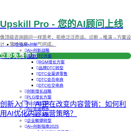
Upskill Pro - 您的AI顾问上线
像顶级咨询顾问一样思考，拒绝泛泛而谈。诊断→推演→方案设
计→落地指南，一气呵成。
企业AI+创新
AI+创新战略
立即免费使用
品牌DTC方案
RGM增长方案
品牌DTC转型
DTC全渠道零售
DTC会员电商
DTC社交电商
创新增长战略
PLG增长方案
创新入门｜AI正在改变内容营销：如何利
AI+创新加速
AI+管理教练
用AI优化内容运营策略？
AI+设计冲刺
企业敏捷转型
AI+创新指南2025