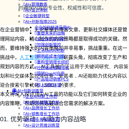
AI+管理教练
时确保内容的专业性、权威性和可信度。
AI+设计冲刺
企业敏捷转型
AI+创新指南2025
企业如何快速采用AI
在企业营销中，无论是策划博客文章、更新社交媒体还是管
重塑未来的战略
理网站内容，精心制作的内容策略都是取得成功的关键。然
企业深科技创新
加强创新管控
而，要维持强大的内容策略却并非易事，挑战重重。在这一
上马GenAI创新
拥抱低成本创新
挑战中，
人工智能（AI）工具
崭露头角，彻底改变了生产和
重构营销增长组织
规划内容的方式。
AI工具被广泛运用于关键词研究、内容策
社区驱动私域增长
营销GenAI应用
划和社交媒体监控等任务。更甚者，AI还能助力优化内容以
产品驱动销售PLS
迎合搜索引擎优化（SEO）的要求。
导入创新运营
AI+创新训练营
本文将深入探讨顶尖AI工具的功能以及它们如何转变企业的
企业AI创新工作坊
AI+增长战略工作坊
内容策略，帮助您挑选最适合您需求的解决方案。
AI+品牌增长工作坊
AI+销售增长工作坊
01. 优势驱动：AI助力内容战略
AI+增长黑客训练营
AI+设计思维训练营