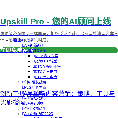
Upskill Pro - 您的AI顾问上线
像顶级咨询顾问一样思考，拒绝泛泛而谈。诊断→推演→方案设
计→落地指南，一气呵成。
企业AI+创新
AI+创新战略
立即免费使用
品牌DTC方案
RGM增长方案
品牌DTC转型
DTC全渠道零售
DTC会员电商
DTC社交电商
创新增长战略
PLG增长方案
创新工具|AI革新内容营销：策略、工具与
AI+创新加速
AI+管理教练
实施指南
AI+设计冲刺
企业敏捷转型
AI+创新指南2025