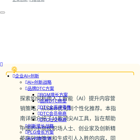
企业AI+创新
AI+创新战略
品牌DTC方案
RGM增长方案
探索如何利用人工智能（AI）提升内容营
品牌DTC转型
DTC全渠道零售
销策略，从SEO优化到个性化推荐。本指
DTC会员电商
南详细介绍了11款顶尖AI工具，旨在帮助
DTC社交电商
创新增长战略
中国的中高级职场人士、创业家及创新精
PLG增长方案
英高效地策划和生成引人入胜的内容，同
AI+创新加速