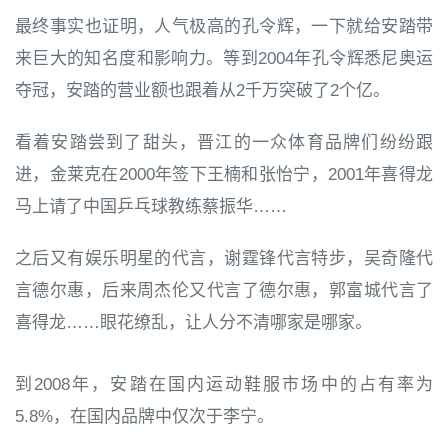
最终事实也证明，人气极高的孔令辉，一下就给安踏带
来巨大的知名度和影响力。等到2004年孔令辉悉尼奥运
夺冠，安踏的营业额也跟着从2千万突破了2个亿。
看着安踏尝到了甜头，晋江的一众体育品牌们纷纷跟
进，金莱克在2000年签下王楠和张怡宁，2001年喜得龙
马上请了中国乒乓球教练蔡振华……
之后又有娱乐明星的代言，谢霆锋代言特步，吴奇隆代
言德尔惠，后来周杰伦又代言了德尔惠，郭富城代言了
喜得龙……眼花缭乱，让人分不清哪家是哪家。
到2008年，安踏在国内运动鞋服市场中的占有率为
5.8%，在国内品牌中仅次于李宁。