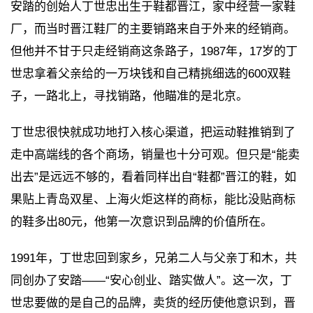
安踏的创始人丁世忠出生于鞋都晋江，家中经营一家鞋
厂，而当时晋江鞋厂的主要销路来自于外来的经销商。
但他并不甘于只走经销商这条路子，1987年，17岁的丁
世忠拿着父亲给的一万块钱和自己精挑细选的600双鞋
子，一路北上，寻找销路，他瞄准的是北京。
丁世忠很快就成功地打入核心渠道，把运动鞋推销到了
走中高端线的各个商场，销量也十分可观。但只是“能卖
出去”是远远不够的，看着同样出自“鞋都”晋江的鞋，如
果贴上青岛双星、上海火炬这样的商标，能比没贴商标
的鞋多出80元，他第一次意识到品牌的价值所在。
1991年，丁世忠回到家乡，兄弟二人与父亲丁和木，共
同创办了安踏——“安心创业、踏实做人”。这一次，丁
世忠要做的是自己的品牌，卖货的经历使他意识到，晋