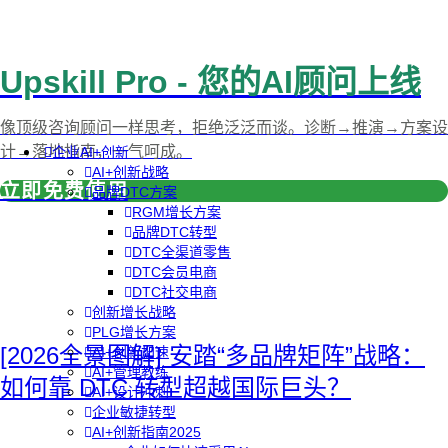
Upskill Pro - 您的AI顾问上线
像顶级咨询顾问一样思考，拒绝泛泛而谈。诊断→推演→方案设
计→落地指南，一气呵成。
企业AI+创新
AI+创新战略
立即免费使用
品牌DTC方案
RGM增长方案
品牌DTC转型
DTC全渠道零售
DTC会员电商
DTC社交电商
创新增长战略
PLG增长方案
[2026全景图解] 安踏“多品牌矩阵”战略：
AI+创新加速
AI+管理教练
如何靠 DTC 转型超越国际巨头？
AI+设计冲刺
企业敏捷转型
AI+创新指南2025