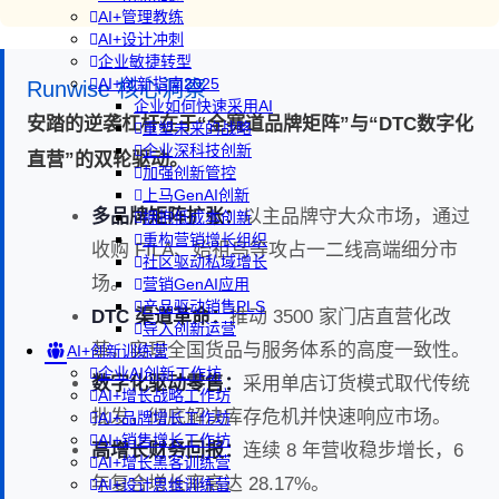
AI+管理教练
AI+设计冲刺
企业敏捷转型
AI+创新指南2025
Runwise 核心洞察
企业如何快速采用AI
安踏的逆袭杠杆在于“全赛道品牌矩阵”与“DTC数字化
重塑未来的战略
企业深科技创新
直营”的双轮驱动。
加强创新管控
上马GenAI创新
多品牌矩阵扩张：
以主品牌守大众市场，通过
拥抱低成本创新
重构营销增长组织
收购 FILA、始祖鸟等攻占一二线高端细分市
社区驱动私域增长
场。
营销GenAI应用
产品驱动销售PLS
DTC 渠道革命：
推动 3500 家门店直营化改
导入创新运营
革，实现全国货品与服务体系的高度一致性。
AI+创新训练营
企业AI创新工作坊
数字化驱动零售：
采用单店订货模式取代传统
AI+增长战略工作坊
批发，彻底解决库存危机并快速响应市场。
AI+品牌增长工作坊
AI+销售增长工作坊
高增长财务回报：
连续 8 年营收稳步增长，6
AI+增长黑客训练营
年复合增长率高达 28.17%。
AI+设计思维训练营