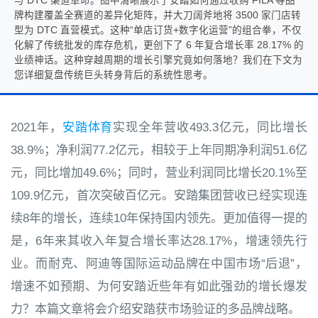
与 DTC 渠道革命。图中清晰展示了安踏如何通过收购 FILA 等品
牌构建覆盖全赛道的差异化矩阵，并大刀阔斧地将 3500 家门店转
型为 DTC 直营模式。这种“单店订货+数字化运营”的组合拳，不仅
化解了传统批发的库存危机，更创下了 6 年复合增长率 28.17% 的
业绩神话。这种穿越周期的增长引擎究竟如何落地？我们在下文为
您详细复盘传统巨头转身背后的系统性思考。
2021年，
安踏体育
实现全年营收493.3亿元，同比增长
38.9%；净利润77.2亿元，相较于上年同期净利润51.6亿
元，同比增加49.6%；同时，营业利润同比增长20.1%至
109.9亿元，首次突破百亿元。安踏集团营收已经实现连
续8年的增长，连续10年保持国内领先。更加值得一提的
是，6年来其收入年复合增长率达28.17%，增速领先行
业。而耐克、阿迪等国际运动品牌在中国市场“后退”，
增速不如预期、为何安踏近些年有如此强劲的增长爆发
力？本篇文章将会介绍安踏获市场验证的多品牌战略。