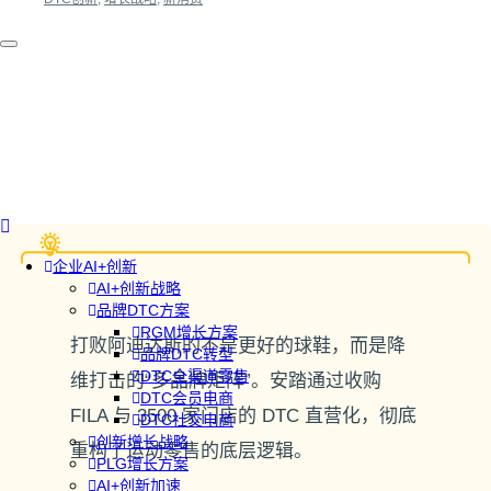
企业AI+创新
AI+创新战略
品牌DTC方案
RGM增长方案
打败阿迪达斯的不是更好的球鞋，而是降
品牌DTC转型
DTC全渠道零售
维打击的“多品牌矩阵”。安踏通过收购
DTC会员电商
FILA 与 3500 家门店的 DTC 直营化，彻底
DTC社交电商
创新增长战略
重构了运动零售的底层逻辑。
PLG增长方案
AI+创新加速