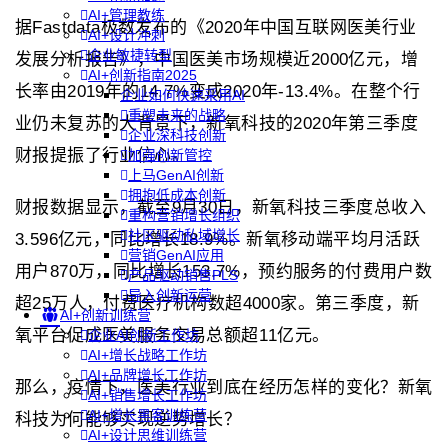
AI+管理教练
据Fastdata极数发布的《2020年中国互联网医美行业
AI+设计冲刺
企业敏捷转型
发展分析报告》，中国医美市场规模近2000亿元，增
AI+创新指南2025
长率由2019年的14.7%变成2020年-13.4%。在整个行
企业如何快速采用AI
重塑未来的战略
业仍未复苏的大背景下，新氧科技的2020年第三季度
企业深科技创新
财报提振了行业信心。
加强创新管控
上马GenAI创新
拥抱低成本创新
财报数据显示，截至9月30日，新氧科技三季度总收入
重构营销增长组织
社区驱动私域增长
3.596亿元，同比增长18.9%。新氧移动端平均月活跃
营销GenAI应用
用户870万，同比增长153.7%，预约服务的付费用户数
产品驱动销售PLS
导入创新运营
超25万人，付费医疗机构数超4000家。第三季度，新
AI+创新训练营
氧平台促成医美服务交易总额超11亿元。
企业AI创新工作坊
AI+增长战略工作坊
AI+品牌增长工作坊
那么，疫情下，医美行业到底在经历怎样的变化？新氧
AI+销售增长工作坊
AI+增长黑客训练营
科技为何能够实现逆势增长？
AI+设计思维训练营