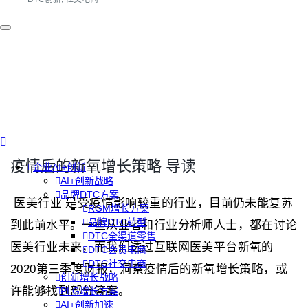
疫情后的新氧增长策略 导读
企业AI+创新
AI+创新战略
品牌DTC方案
医美行业 是受疫情影响较重的行业，目前仍未能复苏
RGM增长方案
品牌DTC转型
到此前水平。一些从业者和行业分析师人士，都在讨论
DTC全渠道零售
医美行业未来，而我们透过互联网医美平台新氧的
DTC会员电商
DTC社交电商
2020第三季度财报，洞察疫情后的新氧增长策略，或
创新增长战略
许能够找到部分答案。
PLG增长方案
AI+创新加速