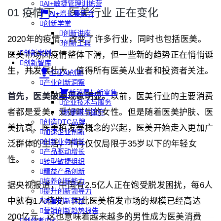
AI+敏捷管理训练营
01 疫情下， 医美行业 正在变化
AI+增长集思会
创新学堂
创新讲座
2020年的疫情，改变了许多行业，同时也包括医美。
创新工具
创新案例
医美市场因疫情整体下滑，但一些新的趋势正在悄悄诞
创新智库
生，并发展壮大，值得所有医美从业者和投资者关注。
企业AI创新
产业创新洞察
新消费与新零售
首先，医美破圈现象明显。
以前，医美行业的主要消费
企业技术与服务
者都是爱美、爱好时尚的女性。但是随着医美护肤、医
新健康与医疗
创造DTC品牌
美抗衰、医美植发等概念的兴起，医美开始走入更加广
加速企业创新
创新业务增长
泛群体的生活，不再仅仅局限于35岁以下的年轻女
产品驱动增长
性。
转型敏捷组织
精益产品创新
培养创新能力
据央视报道，中国有2.5亿人正在饱受脱发困扰，每6人
提升创新领导力
中就有1人植发。因此医美植发市场的规模已经高达
运营创新转型
营销创新趋势报告
200亿元，这也意味着越来越多的男性成为医美消费
创作者中心