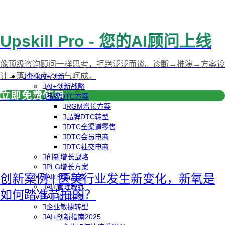
Upskill Pro - 您的AI顾问上线
像顶级咨询顾问一样思考，拒绝泛泛而谈。诊断→推演→方案设
计→落地指南，一气呵成。
企业AI+创新
AI+创新战略
立即免费使用
品牌DTC方案
RGM增长方案
品牌DTC转型
DTC全渠道零售
DTC会员电商
DTC社交电商
创新增长战略
PLG增长方案
创新案例 | 医美行业发生新变化，新氧是
AI+创新加速
AI+管理教练
如何踏准节拍的？
AI+设计冲刺
企业敏捷转型
AI+创新指南2025