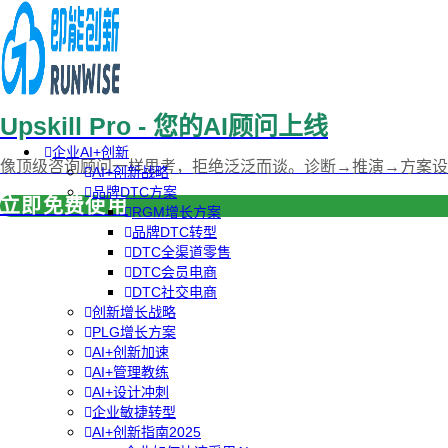
Upskill Pro - 您的AI顾问上线
企业AI+创新
像顶级咨询顾问一样思考，拒绝泛泛而谈。诊断→推演→方案设
AI+创新战略
品牌DTC方案
立即免费使用
RGM增长方案
品牌DTC转型
DTC全渠道零售
DTC会员电商
DTC社交电商
创新增长战略
PLG增长方案
AI+创新加速
AI+管理教练
AI+设计冲刺
企业敏捷转型
AI+创新指南2025