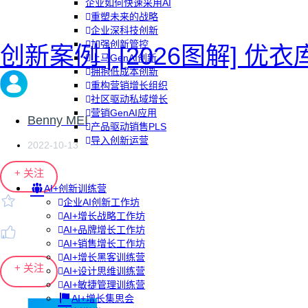
企业如何快速采用AI
重塑未来的战略
企业深科技创新
加强创新管控
创新案例 | [2026图解]
上马GenAI创新
拥抱低成本创新
重构营销增长组织
社区驱动私域增长
营销GenAI应用
Benny MEI
产品驱动销售PLS
导入创新运营
2022-10-13
+ 关注
AI+创新训练营
企业AI创新工作坊
AI+增长战略工作坊
AI+品牌增长工作坊
AI+销售增长工作坊
AI+增长黑客训练营
+ 关注
AI+设计思维训练营
AI+敏捷管理训练营
AI+增长集思会