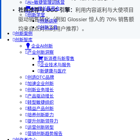
AI+敏捷管理训练营
AI+增长集思会
社群推荐与 UGC 引擎：
利用内容返利与大使项目
创新学堂
驱动销售转化（例如 Glossier 惊人的 70% 销售额
创新讲座
创新工具
均来自点对点的用户推荐）。
创新案例
创新智库
企业AI创新
产业创新洞察
新消费与新零售
企业技术与服务
新健康与医疗
创造DTC品牌
加速企业创新
创新业务增长
产品驱动增长
转型敏捷组织
精益产品创新
培养创新能力
提升创新领导力
运营创新转型
营销创新趋势报告
创作者中心