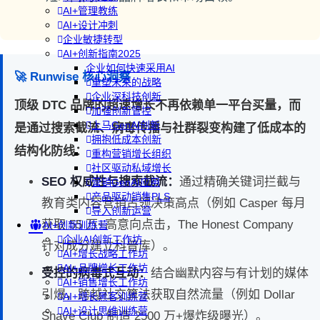
AI+管理教练
AI+设计冲刺
企业敏捷转型
AI+创新指南2025
企业如何快速采用AI
🚀 Runwise 核心洞察
重塑未来的战略
企业深科技创新
顶级 DTC 品牌的超速增长不再依赖单一平台买量，而
加强创新管控
上马GenAI创新
是通过搜索截流、病毒传播与社群裂变构建了低成本的
拥抱低成本创新
结构化防线：
重构营销增长组织
社区驱动私域增长
SEO 权威性与搜索截流：
通过精确关键词拦截与
营销GenAI应用
产品驱动销售PLS
教育类内容营销占领决策高点（例如 Casper 每月
导入创新运营
获取 55 万+高意向点击，The Honest Company
AI+创新训练营
企业AI创新工作坊
针对成分建立科普库）。
AI+增长战略工作坊
AI+品牌增长工作坊
受控的病毒式互动：
结合幽默内容与有计划的媒体
AI+销售增长工作坊
引爆，跨越社交算法获取自然流量（例如 Dollar
AI+增长黑客训练营
AI+设计思维训练营
Shave Club 制造 2500 万+爆炸级曝光）。