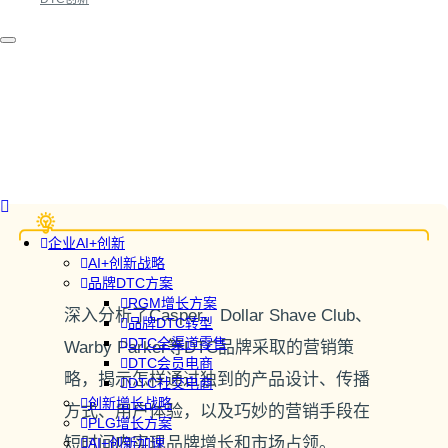
企业AI+创新
AI+创新战略
品牌DTC方案
RGM增长方案
深入分析了Casper、Dollar Shave Club、
品牌DTC转型
DTC全渠道零售
Warby Parker等DTC品牌采取的营销策
DTC会员电商
略，揭示怎样通过独到的产品设计、传播
DTC社交电商
创新增长战略
方式、用户体验，以及巧妙的营销手段在
PLG增长方案
短时间内实现品牌增长和市场占领。
AI+创新加速