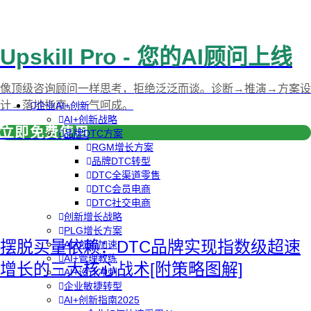
Upskill Pro - 您的AI顾问上线
像顶级咨询顾问一样思考，拒绝泛泛而谈。诊断→推演→方案设
计→落地指南，一气呵成。
企业AI+创新
AI+创新战略
立即免费使用
品牌DTC方案
RGM增长方案
品牌DTC转型
DTC全渠道零售
DTC会员电商
DTC社交电商
创新增长战略
PLG增长方案
摆脱买量依赖：DTC品牌实现指数级超速
AI+创新加速
AI+管理教练
增长的三大核心战术[附策略图解]
AI+设计冲刺
企业敏捷转型
AI+创新指南2025