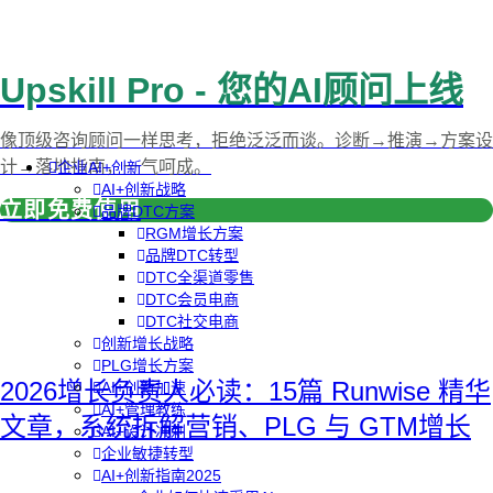
Upskill Pro - 您的AI顾问上线
像顶级咨询顾问一样思考，拒绝泛泛而谈。诊断→推演→方案设
计→落地指南，一气呵成。
企业AI+创新
AI+创新战略
立即免费使用
品牌DTC方案
RGM增长方案
品牌DTC转型
DTC全渠道零售
DTC会员电商
DTC社交电商
创新增长战略
PLG增长方案
2026增长负责人必读：15篇 Runwise 精华
AI+创新加速
AI+管理教练
文章，系统拆解营销、PLG 与 GTM增长
AI+设计冲刺
企业敏捷转型
AI+创新指南2025