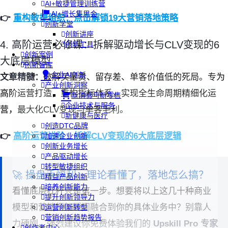
AI+敏捷管理训练营
AI+增长集思会
👉
重构敏捷组织：点击解锁19大营销落地策略
创新学堂
创新讲座
4. 高阶运营必修课：拆解驱动增长与CLV变现的6
创新工具
创新案例
大底层模型
创新智库
企业AI创新
文章精髓：
破解买量贵、留存差、单客价值低的死局。专为
产业创新洞察
高阶运营打造，重构指标体系，实现全生命周期精细化运
新消费与新零售
企业技术与服务
营，最大化CLV变现与单客毛利。
新健康与医疗
创造DTC品牌
👉
高阶运营进阶：拆解CLV变现的6大底层逻辑
加速企业创新
创新业务增长
产品驱动增长
转型敏捷组织
🚀 操盘手福利：理论看懂了，落地怎么搞？
精益产品创新
培养创新能力
看懂底层杠杆只是第一步。想要将以上这几十种商业
提升创新领导力
模型和营销框架瞬间融合到你的具体业务中？别靠人
运营创新转型
营销创新趋势报告
力硬刚。强烈建议你免费体验我们的
Upskill Pro 专家
创作者中心