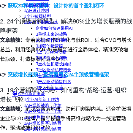
AI+管理教练
👉
获取30种模式图解：设计你的首个盈利闭环
AI+设计冲刺
企业敏捷转型
2. 24个顶级营销模型：解决90%业务增长瓶颈的战
AI+创新指南2025
企业如何快速采用AI
略框架
重塑未来的战略
文章精髓：
专治营销动作碎片化与低ROI。适合CMO与增长
企业深科技创新
加强创新管控
总监，利用经典AARRR等框架进行全局体检，精准突破增
上马GenAI创新
拥抱低成本创新
长瓶颈，打造标准化战略矩阵。
重构营销增长组织
社区驱动私域增长
👉
突破增长瓶颈：直接套用这24个顶级营销框架
营销GenAI应用
产品驱动销售PLS
导入创新运营
3. 19个营销增长策略：如何重构“战略-运营-组织”
AI+创新训练营
增长飞轮
企业AI创新工作坊
AI+增长战略工作坊
文章精髓：
解决战略落地难、跨部门割裂内耗。适合扩张期
AI+品牌增长工作坊
AI+销售增长工作坊
企业与DTC品牌，指导操盘手将高维战略化为一线运营动
AI+增长黑客训练营
作，驱动敏捷组织飞轮。
AI+设计思维训练营