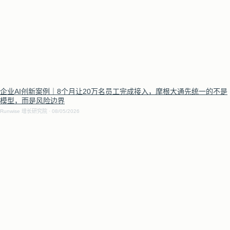
企业AI创新案例｜8个月让20万名员工完成接入，摩根大通先统一的不是
模型，而是风险边界
Runwise 增长研究院
08/05/2026