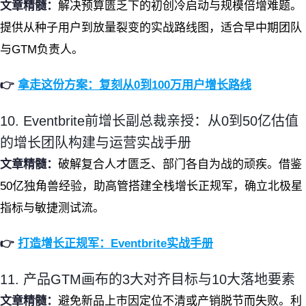
文章精髓：
解决预算匮乏下的初创冷启动与规模倍增难题。
提供从种子用户到放量裂变的实战路线图，适合早中期团队
与GTM负责人。
👉
拿走这份方案：复刻从0到100万用户增长路线
10. Eventbrite前增长副总裁亲授：从0到50亿估值
的增长团队构建与运营实战手册
文章精髓：
破解复合人才匮乏、部门各自为战的顽疾。借鉴
50亿独角兽经验，助高管搭建全栈增长正规军，确立北极星
指标与敏捷测试流。
👉
打造增长正规军：Eventbrite实战手册
11. 产品GTM画布的3大对齐目标与10大落地要素
文章精髓：
避免新品上市因定位不清或产销脱节而失败。利