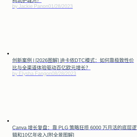
构筑护城河？
by Jackie Pan
on
01/28/2023
创新案例 | [2026图解] 迪卡侬DTC模式：如何靠极致性价
比与全渠道体验驱动百亿欧元增长？
by Elysha Fang
on
08/28/2023
Canva 增长复盘：靠 PLG 策略狂揽 6000 万月活的底层逻
辑和10亿年收入[附全景图解]