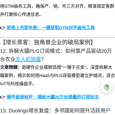
用GTM画布工具，确保产、销、市三方对齐，精准锁定客群
并打磨核心传递信息。
👉
拒绝上市即失败：一键获取GTM对齐画布工具
【增长黑客：独角兽企业的破局案例】
12. 拆解大疆PLG订阅模式：如何靠产品驱动20万
台农业
无人机销量
？
文章精髓：
助硬件企业摆脱低频“一锤子买卖”。深度拆解大
疆案例，揭示如何用HaaS与PLG双驱模型建立护城河，适合
IoT与科技操盘手。
👉
硬件破局标杆：揭秘大疆20万台销量的订阅玩法
13. Duolingo增长复盘：多邻国如何提升活跃用户