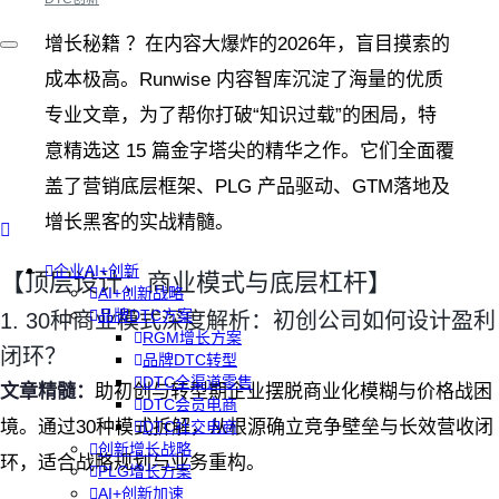
增长秘籍 ？在内容大爆炸的2026年，盲目摸索的
成本极高。Runwise 内容智库沉淀了海量的优质
专业文章，为了帮你打破“知识过载”的困局，特
意精选这 15 篇金字塔尖的精华之作。它们全面覆
盖了营销底层框架、PLG 产品驱动、GTM落地及
增长黑客的实战精髓。
企业AI+创新
【顶层设计：商业模式与底层杠杆】
AI+创新战略
品牌DTC方案
1. 30种商业模式深度解析：初创公司如何设计盈利
RGM增长方案
闭环？
品牌DTC转型
DTC全渠道零售
文章精髓：
助初创与转型期企业摆脱商业化模糊与价格战困
DTC会员电商
境。通过30种模式拆解，从根源确立竞争壁垒与长效营收闭
DTC社交电商
创新增长战略
环，适合战略规划与业务重构。
PLG增长方案
AI+创新加速