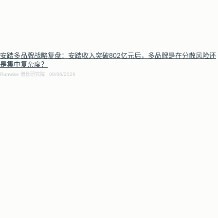
安踏多品牌战略复盘：安踏收入突破802亿元后，多品牌是在分散风险还
是集中复杂度？
Runwise 增长研究院
08/06/2026