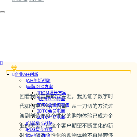
企业AI+创新
AI+创新战略
品牌DTC方案
RGM增长方案
回看我的营销职业生涯，我见证了数字时
品牌DTC转型
DTC全渠道零售
代如何重塑客户期望。从一刀切的方法过
DTC会员电商
渡到创造高度个性化的购物体验已成为企
DTC社交电商
创新增长战略
业的关键。在这个客户期望不断变化的新
PLG增长方案
时代，创造个性化的购物体验不再是奢侈
AI+创新加速