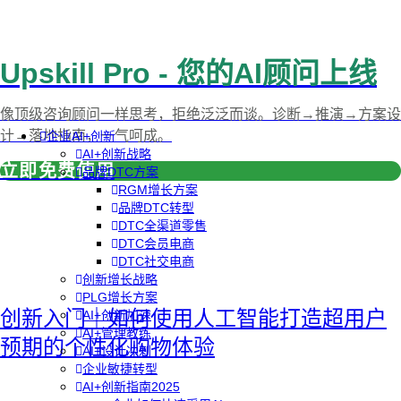
Upskill Pro - 您的AI顾问上线
像顶级咨询顾问一样思考，拒绝泛泛而谈。诊断→推演→方案设
计→落地指南，一气呵成。
企业AI+创新
AI+创新战略
立即免费使用
品牌DTC方案
RGM增长方案
品牌DTC转型
DTC全渠道零售
DTC会员电商
DTC社交电商
创新增长战略
PLG增长方案
创新入门｜如何使用人工智能打造超用户
AI+创新加速
AI+管理教练
预期的个性化购物体验
AI+设计冲刺
企业敏捷转型
AI+创新指南2025