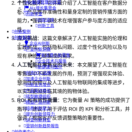
AI+敏捷管理训练营
个性化技术
：它详细介绍了人工智能在客户数据分
AI+增长集思会
析、产品推荐准确性和量身定制的营销传播方面的
创新学堂
创新讲座
能力，强调了该技术在增强客户参与度方面的适应
创新工具
性。
创新案例
创新智库
应对挑战
：这篇文章解决了人工智能实施的伦理和
企业AI创新
实践挑战，包括隐私问题、过度个性化风险以及与
产业创新洞察
新消费与新零售
现有系统无缝集成的需求。
企业技术与服务
人工智能在零售业的未来
：本文展望了人工智能在
新健康与医疗
创造DTC品牌
零售业中不断发展的作用，预测了增强现实体验、
加速企业创新
预测性购物以及人工智能与物联网的集成等进步，
创新业务增长
产品驱动增长
以实现更加身临其境的购物体验。
转型敏捷组织
ROI 和有效性衡量
：它为衡量 AI 策略的成功提供了
精益产品创新
培养创新能力
指导，建议了用于评估 ROI 的 KPI 和分析工具，并
提升创新领导力
强调了根据客户反馈调整策略的重要性。
运营创新转型
营销创新趋势报告
创作者中心