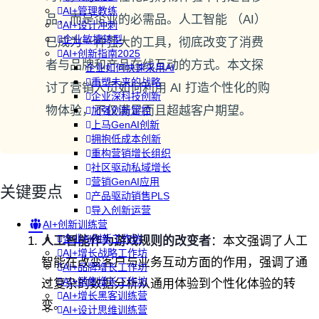
AI+管理教练
品，而是企业的必需品。人工智能 （AI）
AI+设计冲刺
企业敏捷转型
已成为一种强大的工具，彻底改变了消费
AI+创新指南2025
者与品牌和产品在线互动的方式。本文探
企业如何快速采用AI
重塑未来的战略
讨了营销人员如何利用 AI 打造个性化的购
企业深科技创新
物体验，不仅满足而且超越客户期望。
加强创新管控
上马GenAI创新
拥抱低成本创新
重构营销增长组织
社区驱动私域增长
营销GenAI应用
关键要点
产品驱动销售PLS
导入创新运营
AI+创新训练营
企业AI创新工作坊
人工智能作为游戏规则的改变者
：本文强调了人工
AI+增长战略工作坊
智能在改变客户与业务互动方面的作用，强调了通
AI+品牌增长工作坊
AI+销售增长工作坊
过复杂的数据分析从通用体验到个性化体验的转
AI+增长黑客训练营
变。
AI+设计思维训练营