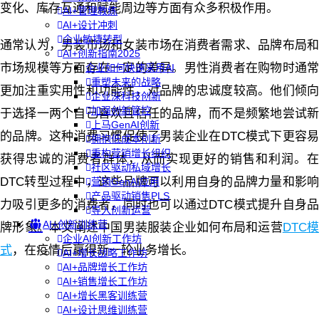
变化、库存互通和赋能周边等方面有众多积极作用。
AI+管理教练
AI+设计冲刺
企业敏捷转型
通常认为，男装市场和女装市场在消费者需求、品牌布局和
AI+创新指南2025
市场规模等方面存在一定的差异。男性消费者在购物时通常
企业如何快速采用AI
重塑未来的战略
更加注重实用性和功能性，对品牌的忠诚度较高。他们倾向
企业深科技创新
加强创新管控
于选择一两个自己喜欢且信任的品牌，而不是频繁地尝试新
上马GenAI创新
的品牌。这种消费习惯促使了男装企业在DTC模式下更容易
拥抱低成本创新
重构营销增长组织
获得忠诚的消费者群体，从而实现更好的销售和利润。在
社区驱动私域增长
DTC转型过程中，这些品牌可以利用自身的品牌力量和影响
营销GenAI应用
产品驱动销售PLS
力吸引更多的消费者，同时也可以通过DTC模式提升自身品
导入创新运营
AI+创新训练营
牌形象。本文阐述中国男装服装企业如何布局和运营
DTC模
企业AI创新工作坊
式
，在疫情后赢得新一轮业务增长。
AI+增长战略工作坊
AI+品牌增长工作坊
AI+销售增长工作坊
AI+增长黑客训练营
AI+设计思维训练营