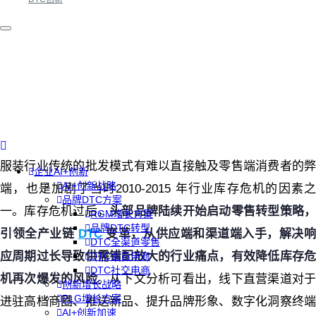
服装行业传统的批发模式有难以直接触及零售端消费者的弊
企业AI+创新
AI+创新战略
端，也是加剧了当时2010-2015 年行业库存危机的因素之
品牌DTC方案
一。库存危机过后，
头部品牌陆续开始启动零售转型策略
RGM增长方案
品牌DTC转型
引领全产业链
DTC
变革，从供应端和渠道端入手，解决
DTC全渠道零售
应周期过长导致供需错配放大的行业痛点，有效降低库存危
DTC会员电商
DTC社交电商
机再次爆发的风险
。
从下文分析可看出，线下直营渠道对
创新增长战略
PLG增长方案
进驻高档商圈、推送新品、提升品牌形象、数字化洞察终端
AI+创新加速