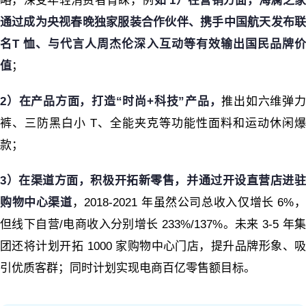
略，深受年轻消费者青睐，例
如 1）在营销方面，海澜之家
通过成为央视春晚独家服装合作伙伴、携手中国航天发布联
名T 恤、与代言人周杰伦深入互动等有效输出国民品牌价
值
；
2）在产品方面，打造“时尚+科技”产品，
推出如六维弹
裤、三防黑白小 T、全能夹克等功能性面料和运动休闲爆
款；
3）在渠道方面，积极开拓新零售，并通过开设直营店进驻
购物中心渠道
，2018-2021 年虽然公司总收入仅增长 6%
但线下自营/电商收入分别增长 233%/137%。未来 3-5 年集
团还将计划开拓 1000 家购物中心门店，提升品牌形象、吸
引优质客群；同时计划实现电商百亿零售额目标。