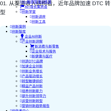
AI+敏捷管理训练营
01. 从渠道收入结构看，近年品牌加速 DTC 转
AI+增长集思会
型
创新学堂
创新讲座
创新工具
创新案例
创新智库
企业AI创新
产业创新洞察
新消费与新零售
企业技术与服务
新健康与医疗
创造DTC品牌
加速企业创新
创新业务增长
产品驱动增长
转型敏捷组织
精益产品创新
培养创新能力
提升创新领导力
运营创新转型
营销创新趋势报告
创作者中心