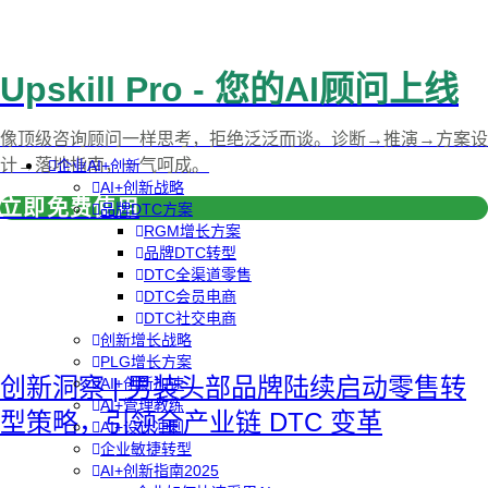
Upskill Pro - 您的AI顾问上线
像顶级咨询顾问一样思考，拒绝泛泛而谈。诊断→推演→方案设
计→落地指南，一气呵成。
企业AI+创新
AI+创新战略
立即免费使用
品牌DTC方案
RGM增长方案
品牌DTC转型
DTC全渠道零售
DTC会员电商
DTC社交电商
创新增长战略
PLG增长方案
创新洞察 | 男装头部品牌陆续启动零售转
AI+创新加速
AI+管理教练
型策略，引领全产业链 DTC 变革
AI+设计冲刺
企业敏捷转型
AI+创新指南2025