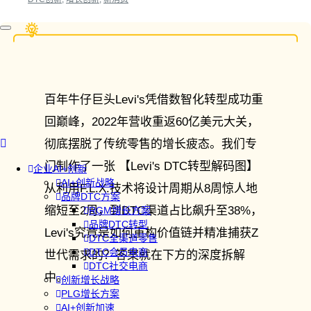
百年牛仔巨头Levi's凭借数智化转型成功重
回巅峰，2022年营收重返60亿美元大关，
彻底摆脱了传统零售的增长疲态。我们专
门制作了一张 【Levi's DTC转型解码图】
企业AI+创新
AI+创新战略
从利用F.L.X.技术将设计周期从8周惊人地
品牌DTC方案
缩短至2周，到DTC渠道占比飙升至38%，
RGM增长方案
品牌DTC转型
Levi's究竟是如何重构价值链并精准捕获Z
DTC全渠道零售
DTC会员电商
世代需求的？答案就在下方的深度拆解
DTC社交电商
中。
创新增长战略
PLG增长方案
AI+创新加速