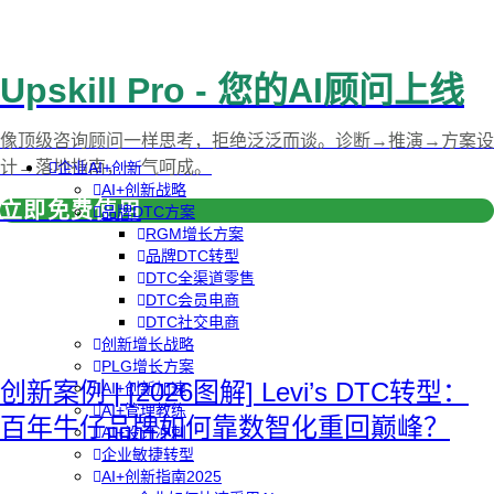
Upskill Pro - 您的AI顾问上线
像顶级咨询顾问一样思考，拒绝泛泛而谈。诊断→推演→方案设
计→落地指南，一气呵成。
企业AI+创新
AI+创新战略
立即免费使用
品牌DTC方案
RGM增长方案
品牌DTC转型
DTC全渠道零售
DTC会员电商
DTC社交电商
创新增长战略
PLG增长方案
创新案例 | [2026图解] Levi’s DTC转型：
AI+创新加速
AI+管理教练
百年牛仔品牌如何靠数智化重回巅峰？
AI+设计冲刺
企业敏捷转型
AI+创新指南2025