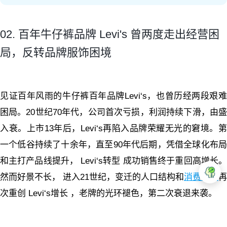
02. 百年牛仔裤品牌 Levi's 曾两度走出经营困
局，反转品牌服饰困境
见证百年风雨的牛仔裤百年品牌Levi‘s，也曾历经两段艰难
困局。20世纪70年代，公司首次亏损，利润持续下滑，由盛
入衰。上市13年后，Levi‘s再陷入品牌荣耀无光的窘境。第
一个低谷持续了十余年，直至90年代后期，凭借全球化布局
和主打产品线提升， Levi‘s转型 成功销售终于重回高增长。
然而好景不长， 进入21世纪，变迁的人口结构和
消费模式
再
次重创 Levi‘s增长 ，老牌的光环褪色，第二次衰退来袭。