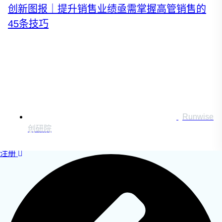
创新图报｜提升销售业绩亟需掌握高管销售的
运营创新转型
营销创新趋势报告
45条技巧
创作者中心
Runwise
搜索：
创研院
登录
|
注册