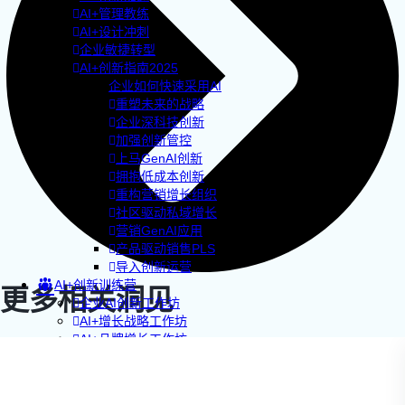
AI+管理教练
AI+设计冲刺
企业敏捷转型
AI+创新指南2025
企业如何快速采用AI
重塑未来的战略
企业深科技创新
加强创新管控
上马GenAI创新
拥抱低成本创新
重构营销增长组织
社区驱动私域增长
营销GenAI应用
产品驱动销售PLS
导入创新运营
AI+创新训练营
更多相关洞见
企业AI创新工作坊
AI+增长战略工作坊
AI+品牌增长工作坊
AI+销售增长工作坊
AI+增长黑客训练营
AI+设计思维训练营