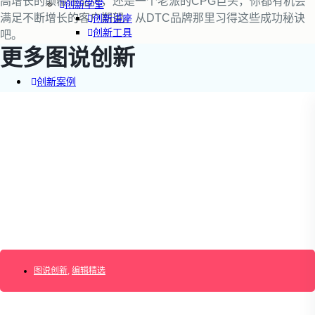
高增长的颠覆性品牌，还是一个老派的CPG巨头，你都有机会
创新学堂
满足不断增长的客户期望。从DTC品牌那里习得这些成功秘诀
创新讲座
创新工具
吧。
更多图说创新
创新案例
创新智库
企业AI创新
产业创新洞察
新消费与新零售
企业技术与服务
新健康与医疗
创造DTC品牌
加速企业创新
创新业务增长
产品驱动增长
图说创新
转型敏捷组织
,
编辑精选
精益产品创新
培养创新能力
提升创新领导力