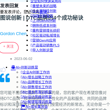
企业如何快速采用AI
发表回复
重塑未来的战略
企业深科技创新
要发表评论，您必须先
登录
。
加强创新管控
图说创新 | DTC品牌的4个成功秘诀
上马GenAI创新
拥抱低成本创新
重构营销增长组织
Gordon Chen
社区驱动私域增长
营销GenAI应用
产品驱动销售PLS
+ 关注
导入创新运营
2023-06-02
AI+创新训练营
企业AI创新工作坊
AI+增长战略工作坊
AI+品牌增长工作坊
AI+销售增长工作坊
AI+增长黑客训练营
您可能不是DTC品牌，但不幸的是，您的客户现在希望您像对
AI+设计思维训练营
待DTC品牌一样对待他们。个性化的产品和服务、共同的品牌
AI+敏捷管理训练营
标识和深厚的客户关系是我们按需经济的新常态。无论你是一个
AI+增长集思会