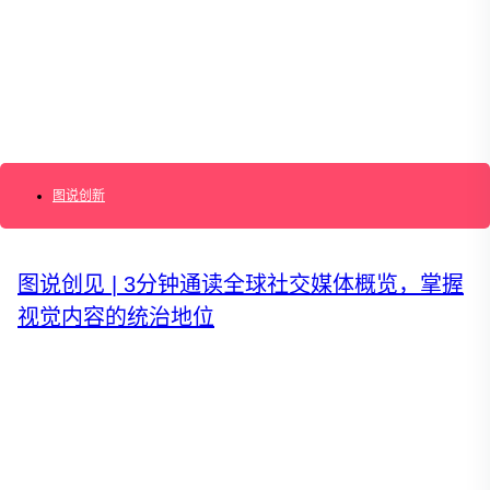
AI+敏捷管理训练营
AI+增长集思会
创新学堂
创新讲座
创新工具
创新案例
创新智库
企业AI创新
产业创新洞察
图说创新
新消费与新零售
企业技术与服务
新健康与医疗
创造DTC品牌
图说创见 | 3分钟通读全球社交媒体概览，掌握
加速企业创新
视觉内容的统治地位
创新业务增长
产品驱动增长
转型敏捷组织
精益产品创新
培养创新能力
提升创新领导力
运营创新转型
营销创新趋势报告
创作者中心