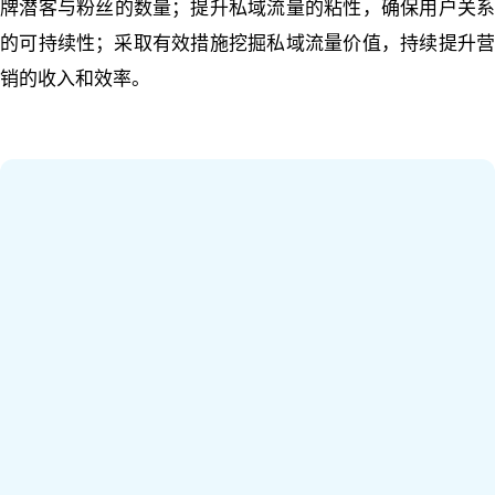
牌
潜
客
与
粉
丝
的
数
量
；
提
升
私
域
流
量
的
粘
性
，
确
保
用
户
关
的
可
持
续
性
；
采
取
有
效
措
施
挖
掘
私
域
流
量
价
值
，
持
续
提
升
销
的
收
入
和
效
率
。