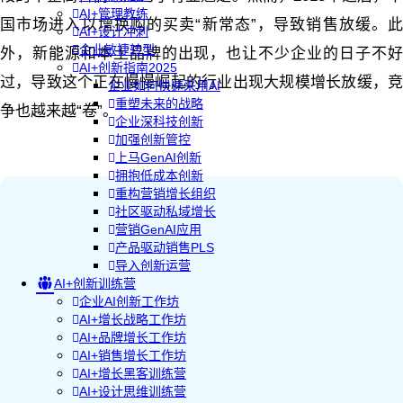
AI+管理教练
国市场进入以增换购的买卖“新常态”，导致销售放缓。此
AI+设计冲刺
企业敏捷转型
外，新能源和本土品牌的出现，也让不少企业的日子不好
AI+创新指南2025
过，导致这个正在慢慢崛起的行业出现大规模增长放缓，竞
企业如何快速采用AI
重塑未来的战略
争也越来越“卷”。
企业深科技创新
加强创新管控
上马GenAI创新
拥抱低成本创新
重构营销增长组织
社区驱动私域增长
营销GenAI应用
产品驱动销售PLS
导入创新运营
AI+创新训练营
企业AI创新工作坊
AI+增长战略工作坊
AI+品牌增长工作坊
AI+销售增长工作坊
AI+增长黑客训练营
AI+设计思维训练营