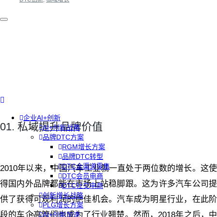
企业AI+创新
01. 私域提升品牌价值
AI+创新战略
品牌DTC方案
RGM增长方案
品牌DTC转型
DTC全渠道零售
2010年以来，中国汽车工业就一直处于两位数的增长。这使
DTC会员电商
得国内外品牌都能在市场上站稳脚跟。这为许多汽车公司提
DTC社交电商
创新增长战略
供了获得可观利润的绝佳机会。汽车成为明星行业，在此阶
PLG增长方案
段的车企高管们也成为了行业翘楚。然而，2018年之后，中
AI+创新加速