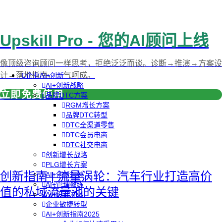
Upskill Pro - 您的AI顾问上线
像顶级咨询顾问一样思考，拒绝泛泛而谈。诊断→推演→方案设
计→落地指南，一气呵成。
企业AI+创新
AI+创新战略
立即免费使用
品牌DTC方案
RGM增长方案
品牌DTC转型
DTC全渠道零售
DTC会员电商
DTC社交电商
创新增长战略
PLG增长方案
创新指南 | 流量涡轮：汽车行业打造高价
AI+创新加速
AI+管理教练
值的私域流量池的关键
AI+设计冲刺
企业敏捷转型
AI+创新指南2025