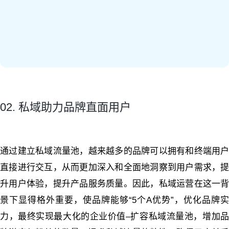
02. 私域助力品牌直面用户
通
过
建
立
私
域
流
量
池
，
越
来
越
多
的
品
牌
可
以
拥
有
和
终
端
用
直
接
进
行
交
互
，
从
而
更
加
深
入
和
全
面
地
洞
察
到
用
户
需
求
，
升
用
户
体
验
，
提
升
产
品
服
务
质
量
。
因
此
，
私
域
运
营
在
这
一
景
下
显
得
格
外
重
要
，
使
品
牌
能
够
“5
个A优势
”
，
优
化
品
牌
实
力
，
最
终
实
现
最
大
化
的
企
业
价
值
–
扩
容
私
域
流
量
池
，
增
加