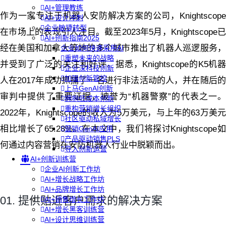
AI+管理教练
作为一家专注于机器人安防解决方案的公司，Knightscope
AI+设计冲刺
企业敏捷转型
在市场上的表现引人注目。截至2023年5月，Knightscope已
AI+创新指南2025
经在美国和加拿大等地的多个城市推出了机器人巡逻服务，
企业如何快速采用AI
重塑未来的战略
并受到了广泛的关注和好评。据悉，Knightscope的K5机器
企业深科技创新
加强创新管控
人在2017年成功抓捕了一名进行非法活动的人，并在随后的
上马GenAI创新
审判中提供了重要证据，被誉为“机器警察”的代表之一。
拥抱低成本创新
重构营销增长组织
2022年，Knightscope的收入为5万美元，与上年的63万美元
社区驱动私域增长
相比增长了65.28%。在本文中，我们将探讨Knightscope如
营销GenAI应用
产品驱动销售PLS
何通过内容营销在安防机器人行业中脱颖而出。
导入创新运营
AI+创新训练营
企业AI创新工作坊
AI+增长战略工作坊
AI+品牌增长工作坊
01. 提供贴近客户需求的解决方案
AI+销售增长工作坊
AI+增长黑客训练营
AI+设计思维训练营