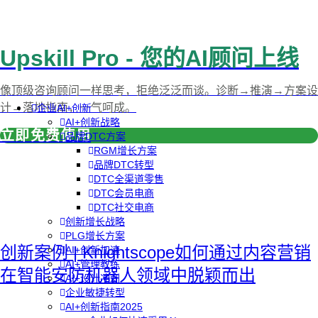
Upskill Pro - 您的AI顾问上线
像顶级咨询顾问一样思考，拒绝泛泛而谈。诊断→推演→方案设
计→落地指南，一气呵成。
企业AI+创新
AI+创新战略
立即免费使用
品牌DTC方案
RGM增长方案
品牌DTC转型
DTC全渠道零售
DTC会员电商
DTC社交电商
创新增长战略
PLG增长方案
创新案例 | Knightscope如何通过内容营销
AI+创新加速
AI+管理教练
在智能安防机器人领域中脱颖而出
AI+设计冲刺
企业敏捷转型
AI+创新指南2025