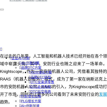
在过去的几年里，人工智能和机器人技术已经开始在各个领
企业AI+创新
AI+创新战略
域中崭露头角。其中，安防行业也随之迎来了一场革命。
品牌DTC方案
Knightscope，作为一家安防机器人公司，凭借着其独特的
RGM增长方案
品牌DTC转型
RAAS（机器人即服务）模式，成为了第一家在纳斯达克上
DTC全渠道零售
市的安防机器人公司。RAAS的引入，为Knightscope成功打
DTC会员电商
DTC社交电商
开了市场，同时也让更多的公司看到了未来安防行业的
发
创新增长战略
PLG增长方案
趋势。
AI+创新加速