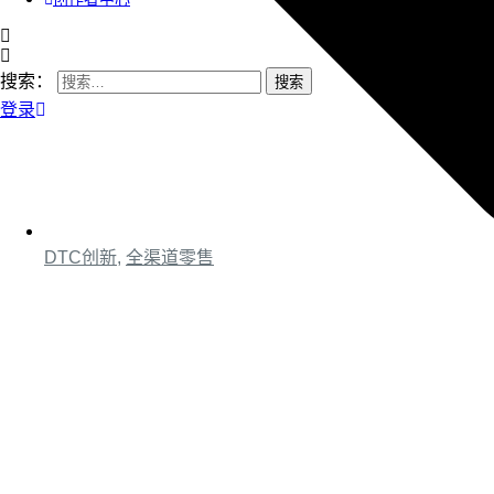
搜索：
登录
DTC创新
,
全渠道零售