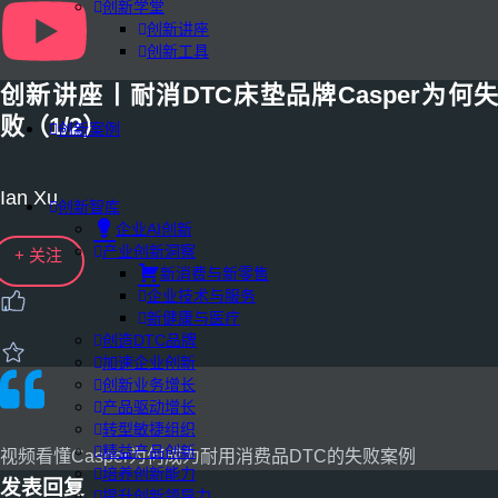
创新学堂
创新讲座
创新工具
创新讲座丨耐消DTC床垫品牌Casper为何失
败（1/2）
创新案例
Ian Xu
创新智库
企业AI创新
产业创新洞察
+ 关注
新消费与新零售
企业技术与服务
新健康与医疗
创造DTC品牌
加速企业创新
创新业务增长
产品驱动增长
转型敏捷组织
精益产品创新
视频看懂Casper为何成为耐用消费品DTC的失败案例
培养创新能力
发表回复
提升创新领导力