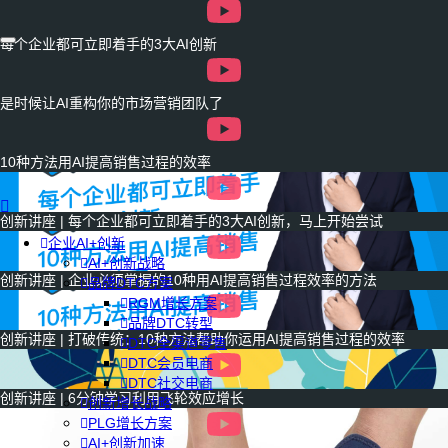
每个企业都可立即着手的3大AI创新
是时候让AI重构你的市场营销团队了
10种方法用AI提高销售过程的效率
创新讲座 | 每个企业都可立即着手的3大AI创新，马上开始尝试
企业AI+创新
AI+创新战略
创新讲座 | 企业必须掌握的10种用AI提高销售过程效率的方法
品牌DTC方案
RGM增长方案
品牌DTC转型
创新讲座 | 打破传统：10种方法帮助你运用AI提高销售过程的效率
DTC全渠道零售
DTC会员电商
DTC社交电商
创新讲座 | 6分钟学习利用飞轮效应增长
创新增长战略
PLG增长方案
AI+创新加速