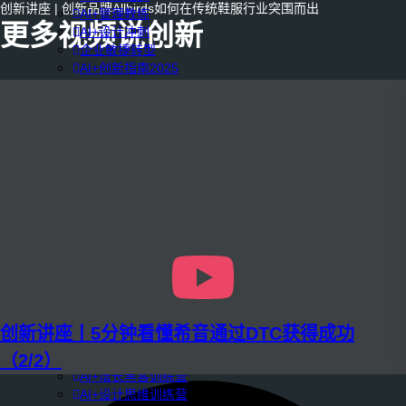
创新讲座 | 创新品牌Allbirds如何在传统鞋服行业突围而出
AI+管理教练
更多视频说创新
AI+设计冲刺
企业敏捷转型
AI+创新指南2025
企业如何快速采用AI
重塑未来的战略
企业深科技创新
加强创新管控
上马GenAI创新
拥抱低成本创新
重构营销增长组织
社区驱动私域增长
营销GenAI应用
产品驱动销售PLS
导入创新运营
AI+创新训练营
企业AI创新工作坊
AI+增长战略工作坊
创新讲座丨5分钟看懂希音通过DTC获得成功
AI+品牌增长工作坊
（2/2）
AI+销售增长工作坊
AI+增长黑客训练营
AI+设计思维训练营