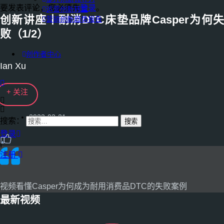
要发表评论，您必须先
登录
。
运营创新转型
创新讲座丨耐消DTC床垫品牌Casper为何失
营销创新趋势报告
败（1/2）
创作者中心
Ian Xu
+ 关注
2023-03-21
搜索：
登录
|
注册
视频看懂Casper为何成为耐用消费品DTC的失败案例
最新视频