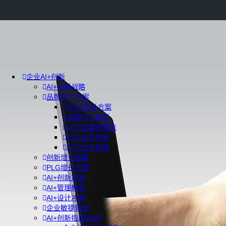
企业AI+创新
AI+创新战略
品牌DTC方案
RGM增长方案
品牌DTC转型
DTC全渠道零售
DTC会员电商
DTC社交电商
创新增长战略
PLG增长方案
AI+创新加速
AI+管理教练
AI+设计冲刺
企业敏捷转型
AI+创新指南2025