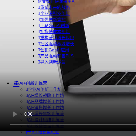
企业如何快速采用AI
重塑未来的战略
企业深科技创新
加强创新管控
上马GenAI创新
拥抱低成本创新
重构营销增长组织
社区驱动私域增长
营销GenAI应用
产品驱动销售PLS
导入创新运营
AI+创新训练营
企业AI创新工作坊
AI+增长战略工作坊
AI+品牌增长工作坊
AI+销售增长工作坊
AI+增长黑客训练营
AI+设计思维训练营
AI+敏捷管理训练营
AI+增长集思会