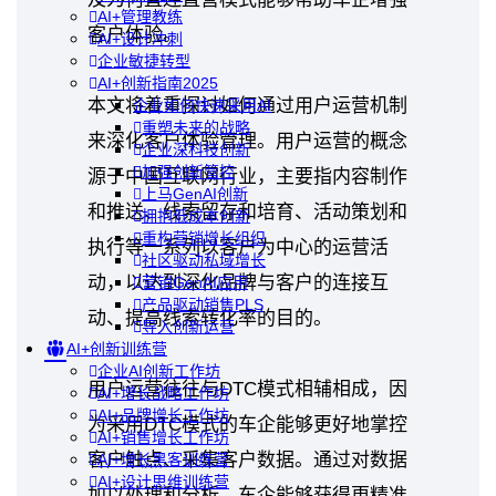
AI+管理教练
客户体验。
AI+设计冲刺
企业敏捷转型
AI+创新指南2025
本文将着重探讨如何通过用户运营机制
企业如何快速采用AI
重塑未来的战略
来深化客户体验管理。用户运营的概念
企业深科技创新
加强创新管控
源于中国互联网行业，主要指内容制作
上马GenAI创新
和推送、线索留存和培育、活动策划和
拥抱低成本创新
重构营销增长组织
执行等一系列以客户为中心的运营活
社区驱动私域增长
动，以达到深化品牌与客户的连接互
营销GenAI应用
产品驱动销售PLS
动、提高线索转化率的目的。
导入创新运营
AI+创新训练营
企业AI创新工作坊
用户运营往往与DTC模式相辅相成，因
AI+增长战略工作坊
AI+品牌增长工作坊
为采用DTC模式的车企能够更好地掌控
AI+销售增长工作坊
客户触点、采集客户数据。通过对数据
AI+增长黑客训练营
AI+设计思维训练营
加以处理和分析，车企能够获得更精准