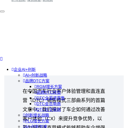
企业AI+创新
AI+创新战略
品牌DTC方案
RGM增长方案
在中国汽车行业客户体验管理和直连直
品牌DTC转型
DTC全渠道零售
营（DTC）销售模式三部曲系列的首篇
DTC会员电商
文章中，我们探讨了车企如何通过改善
DTC社交电商
创新增长战略
客户体验（CX）来提升竞争优势，以
PLG增长方案
AI+创新加速
及为何直连直营模式能够帮助车企增强