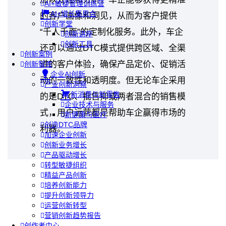
AI+敏捷管理训练营
AI+增长集思会
的客户画像和洞见，从而为客户提供
创新学堂
“千人千面”的定制化服务。此外，车企
创新讲座
创新工具
还可以通过DTC模式提供跨区域、全渠
创新案例
道的客户体验，确保产品定价、促销活
创新智库
企业AI创新
动的一致性和透明度。但无论车企采用
产业创新洞察
新消费与新零售
的是DTC、批售抑或两者混合的销售模
企业技术与服务
式，用户运营都是帮助车企赢得市场的
新健康与医疗
创造DTC品牌
利器。
加速企业创新
创新业务增长
产品驱动增长
转型敏捷组织
精益产品创新
培养创新能力
提升创新领导力
运营创新转型
营销创新趋势报告
创作者中心