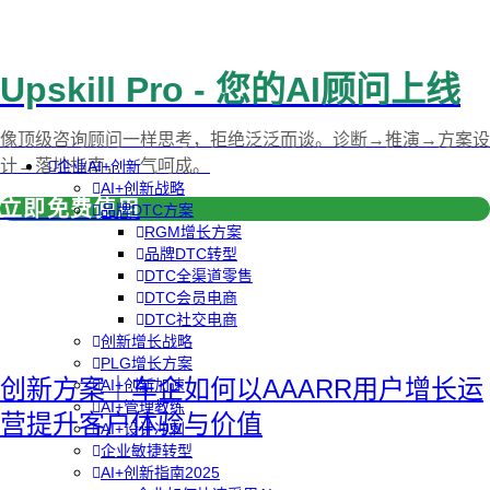
Upskill Pro - 您的AI顾问上线
像顶级咨询顾问一样思考，拒绝泛泛而谈。诊断→推演→方案设
计→落地指南，一气呵成。
企业AI+创新
AI+创新战略
立即免费使用
品牌DTC方案
RGM增长方案
品牌DTC转型
DTC全渠道零售
DTC会员电商
DTC社交电商
创新增长战略
PLG增长方案
创新方案｜车企如何以AAARR用户增长运
AI+创新加速
AI+管理教练
营提升客户体验与价值
AI+设计冲刺
企业敏捷转型
AI+创新指南2025