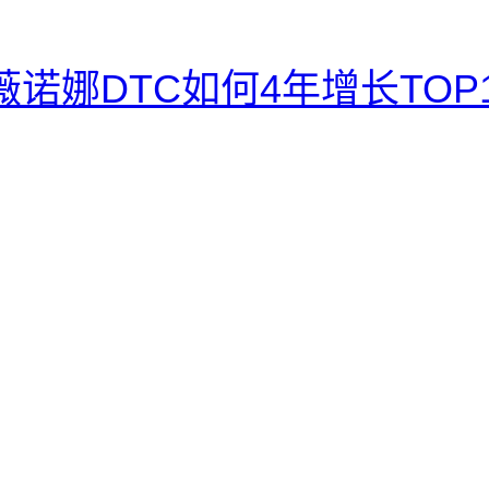
诺娜DTC如何4年增长TOP