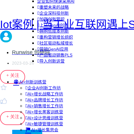
企业如何快速采用AI
重塑未来的战略
企业深科技创新
加强创新管控
Iot案例 | 当工业互联网遇上S
上马GenAI创新
拥抱低成本创新
重构营销增长组织
社区驱动私域增长
营销GenAI应用
Runwise 创研院
产品驱动销售PLS
导入创新运营
2023-03-26
+ 关注
AI+创新训练营
企业AI创新工作坊
AI+增长战略工作坊
AI+品牌增长工作坊
AI+销售增长工作坊
AI+增长黑客训练营
+ 关注
AI+设计思维训练营
AI+敏捷管理训练营
AI+增长集思会