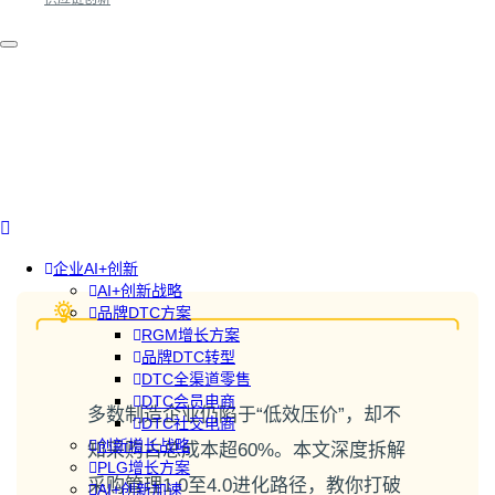
企业AI+创新
AI+创新战略
品牌DTC方案
RGM增长方案
品牌DTC转型
DTC全渠道零售
DTC会员电商
多数制造企业仍陷于“低效压价”，却不
DTC社交电商
创新增长战略
知采购占总成本超60%。本文深度拆解
PLG增长方案
采购管理1.0至4.0进化路径，教你打破
AI+创新加速