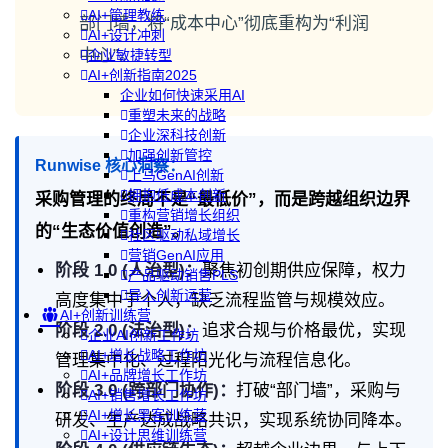
AI+管理教练
部门墙，将“成本中心”彻底重构为“利润
AI+设计冲刺
中心”。
企业敏捷转型
AI+创新指南2025
企业如何快速采用AI
重塑未来的战略
企业深科技创新
加强创新管控
Runwise 核心洞察：
上马GenAI创新
拥抱低成本创新
采购管理的终局不是“最低价”，而是跨越组织边界
重构营销增长组织
的“生态价值创造”。
社区驱动私域增长
营销GenAI应用
阶段 1.0 (人治型)：
聚焦初创期供应保障，权力
产品驱动销售PLS
导入创新运营
高度集中于个人，缺乏流程监管与规模效应。
AI+创新训练营
阶段 2.0 (法治型)：
追求合规与价格最优，实现
企业AI创新工作坊
AI+增长战略工作坊
管理集中化、过程阳光化与流程信息化。
AI+品牌增长工作坊
阶段 3.0 (跨部门协作)：
打破“部门墙”，采购与
AI+销售增长工作坊
AI+增长黑客训练营
研发、生产达成战略共识，实现系统协同降本。
AI+设计思维训练营