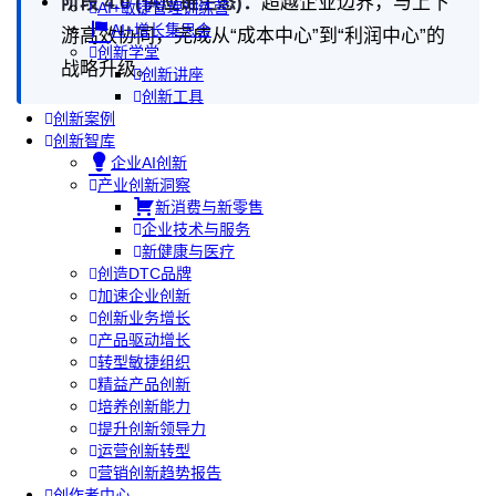
阶段 4.0 (供应链生态)：
超越企业边界，与上下
AI+敏捷管理训练营
AI+增长集思会
游高效协同，完成从“成本中心”到“利润中心”的
创新学堂
战略升级。
创新讲座
创新工具
创新案例
创新智库
企业AI创新
产业创新洞察
新消费与新零售
企业技术与服务
新健康与医疗
创造DTC品牌
加速企业创新
创新业务增长
产品驱动增长
转型敏捷组织
精益产品创新
培养创新能力
提升创新领导力
运营创新转型
营销创新趋势报告
创作者中心