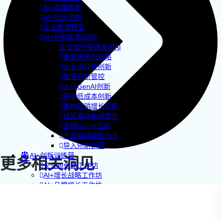
AI+管理教练
AI+设计冲刺
企业敏捷转型
AI+创新指南2025
企业如何快速采用AI
重塑未来的战略
企业深科技创新
加强创新管控
上马GenAI创新
拥抱低成本创新
重构营销增长组织
社区驱动私域增长
营销GenAI应用
产品驱动销售PLS
导入创新运营
AI+创新训练营
更多相关洞见
企业AI创新工作坊
AI+增长战略工作坊
AI+品牌增长工作坊
AI+销售增长工作坊
AI+增长黑客训练营
AI+设计思维训练营