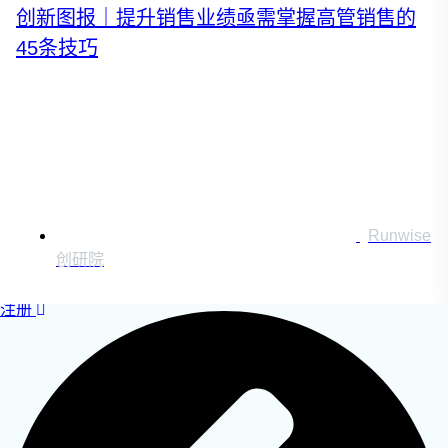
创新图报｜提升销售业绩亟需掌握高管销售的
运营创新转型
营销创新趋势报告
45条技巧
创作者中心
Runwise
搜索：
创研院
登录
|
注册