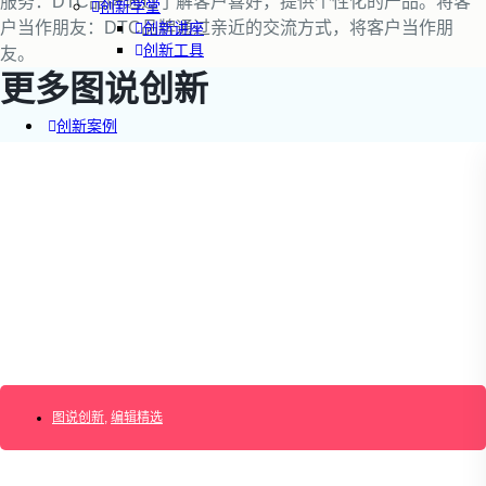
服务：DTC品牌通过了解客户喜好，提供个性化的产品。将客
创新学堂
户当作朋友：DTC品牌通过亲近的交流方式，将客户当作朋
创新讲座
创新工具
友。
更多图说创新
创新案例
创新智库
企业AI创新
产业创新洞察
新消费与新零售
企业技术与服务
新健康与医疗
创造DTC品牌
加速企业创新
创新业务增长
产品驱动增长
图说创新
转型敏捷组织
,
编辑精选
精益产品创新
培养创新能力
提升创新领导力