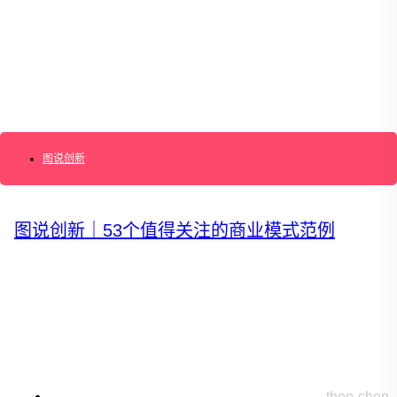
AI+敏捷管理训练营
AI+增长集思会
创新学堂
创新讲座
创新工具
创新案例
创新智库
企业AI创新
产业创新洞察
图说创新
新消费与新零售
企业技术与服务
新健康与医疗
创造DTC品牌
图说创新｜53个值得关注的商业模式范例
加速企业创新
创新业务增长
产品驱动增长
转型敏捷组织
精益产品创新
培养创新能力
提升创新领导力
运营创新转型
营销创新趋势报告
创作者中心
theo-chen