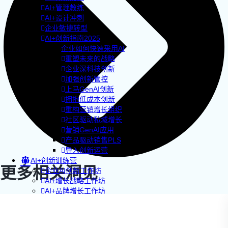
AI+管理教练
AI+设计冲刺
企业敏捷转型
AI+创新指南2025
企业如何快速采用AI
重塑未来的战略
企业深科技创新
加强创新管控
上马GenAI创新
拥抱低成本创新
重构营销增长组织
社区驱动私域增长
营销GenAI应用
产品驱动销售PLS
导入创新运营
AI+创新训练营
更多相关洞见
企业AI创新工作坊
AI+增长战略工作坊
AI+品牌增长工作坊
AI+销售增长工作坊
AI+增长黑客训练营
AI+设计思维训练营