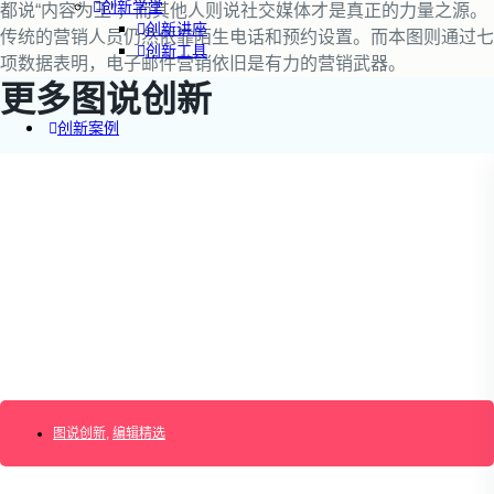
创新学堂
都说“内容为王”，而其他人则说社交媒体才是真正的力量之源。
创新讲座
传统的营销人员仍然依靠陌生电话和预约设置。而本图则通过七
创新工具
项数据表明，电子邮件营销依旧是有力的营销武器。
更多图说创新
创新案例
创新智库
企业AI创新
产业创新洞察
新消费与新零售
企业技术与服务
新健康与医疗
创造DTC品牌
加速企业创新
创新业务增长
产品驱动增长
转型敏捷组织
图说创新
,
编辑精选
精益产品创新
培养创新能力
提升创新领导力