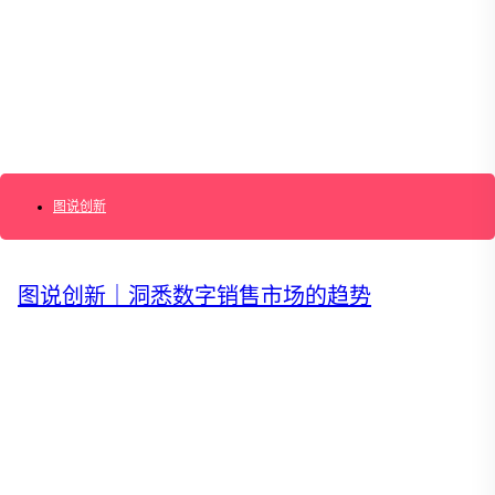
AI+敏捷管理训练营
AI+增长集思会
创新学堂
创新讲座
创新工具
创新案例
创新智库
企业AI创新
产业创新洞察
新消费与新零售
图说创新
企业技术与服务
新健康与医疗
创造DTC品牌
图说创新｜洞悉数字销售市场的趋势
加速企业创新
创新业务增长
产品驱动增长
转型敏捷组织
精益产品创新
培养创新能力
提升创新领导力
运营创新转型
营销创新趋势报告
创作者中心