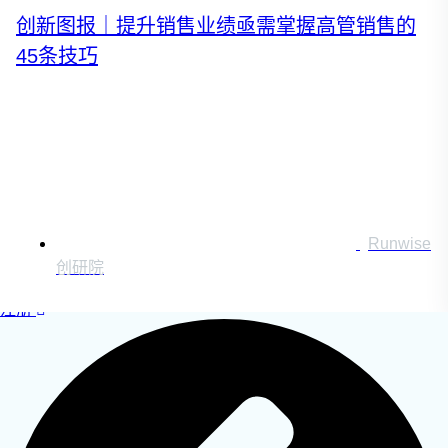
运营创新转型
创新图报｜提升销售业绩亟需掌握高管销售的
营销创新趋势报告
45条技巧
创作者中心
搜索：
Runwise
登录
创研院
|
注册