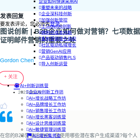
企业如何快速采用AI
重塑未来的战略
企业深科技创新
发表回复
加强创新管控
要发表评论，您必须先
登录
。
上马GenAI创新
图说创新 | B2B企业如何做对营销？七项数据
拥抱低成本创新
证明邮件营销的重要之处
重构营销增长组织
社区驱动私域增长
营销GenAI应用
产品驱动销售PLS
Gordon Chen
导入创新运营
+ 关注
AI+创新训练营
企业AI创新工作坊
2023-06-09
AI+增长战略工作坊
AI+品牌增长工作坊
AI+销售增长工作坊
AI+增长黑客训练营
AI+设计思维训练营
AI+敏捷管理训练营
在您的B2B营销活动中，您使用哪些潜在客户生成渠道?每个人
AI+增长集思会