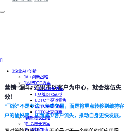
企业AI+创新
AI+创新战略
品牌DTC方案
营销
“
漏斗
”
如果不以客户为中心，就会落伍失
RGM增长方案
品牌DTC转型
效！
DTC全渠道零售
“飞轮”不是专注于完成交易，而是将重点转移到维持客
DTC会员电商
DTC社交电商
户的愉悦感，从而减少客户流失，推动自身更快发展。
创新增长战略
PLG增长方案
AI+创新加速
面对策略和设计——无论是对于一个简单的新应用程