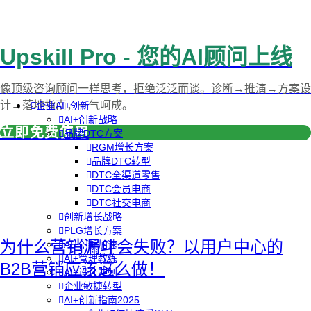
Upskill Pro - 您的AI顾问上线
像顶级咨询顾问一样思考，拒绝泛泛而谈。诊断→推演→方案设
计→落地指南，一气呵成。
企业AI+创新
AI+创新战略
立即免费使用
品牌DTC方案
RGM增长方案
品牌DTC转型
DTC全渠道零售
DTC会员电商
DTC社交电商
创新增长战略
PLG增长方案
为什么营销漏斗会失败？以用户中心的
AI+创新加速
AI+管理教练
B2B营销应该这么做！
AI+设计冲刺
企业敏捷转型
AI+创新指南2025