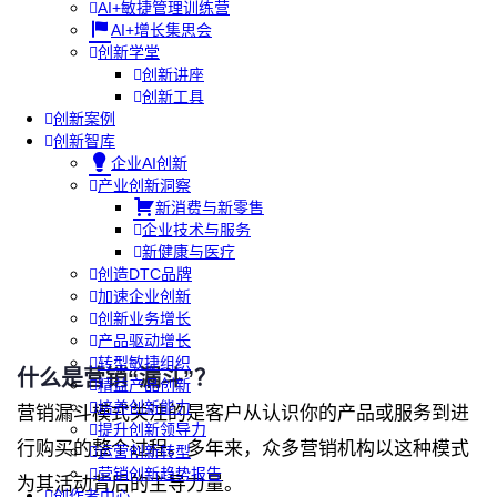
AI+敏捷管理训练营
AI+增长集思会
创新学堂
创新讲座
创新工具
创新案例
创新智库
企业AI创新
产业创新洞察
新消费与新零售
企业技术与服务
新健康与医疗
创造DTC品牌
加速企业创新
创新业务增长
产品驱动增长
转型敏捷组织
什么是营销
“
漏斗
”
？
精益产品创新
培养创新能力
营销漏斗模式关注的是客户从认识你的产品或服务到进
提升创新领导力
行购买的整个过程。多年来，众多营销机构以这种模式
运营创新转型
营销创新趋势报告
为其活动背后的主导力量。
创作者中心