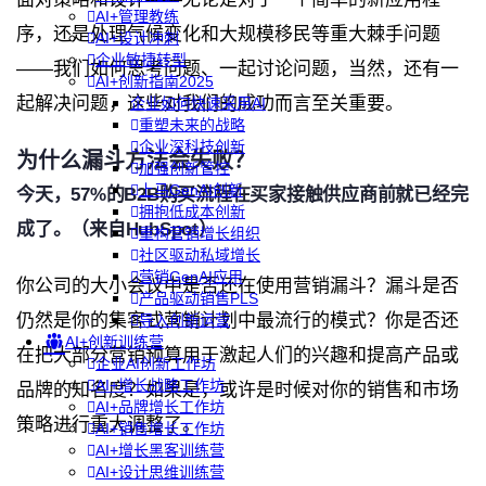
AI+管理教练
序，还是处理气候变化和大规模移民等重大棘手问题
AI+设计冲刺
企业敏捷转型
——我们如何思考问题、一起讨论问题，当然，还有一
AI+创新指南2025
起解决问题，这些对我们的成功而言至关重要。
企业如何快速采用AI
重塑未来的战略
企业深科技创新
为什么漏斗方法会失败？
加强创新管控
上马GenAI创新
今天，
57%
的
B2B
购买流程在买家接触供应商前就已经完
拥抱低成本创新
成了。（来自
HubSpot
）
重构营销增长组织
社区驱动私域增长
营销GenAI应用
你公司的大小会议中是否还在使用营销漏斗？漏斗是否
产品驱动销售PLS
仍然是你的集客式营销计划中最流行的模式？你是否还
导入创新运营
AI+创新训练营
在把大部分营销预算用于激起人们的兴趣和提高产品或
企业AI创新工作坊
AI+增长战略工作坊
品牌的知名度？如果是，或许是时候对你的销售和市场
AI+品牌增长工作坊
策略进行重大调整了。
AI+销售增长工作坊
AI+增长黑客训练营
AI+设计思维训练营