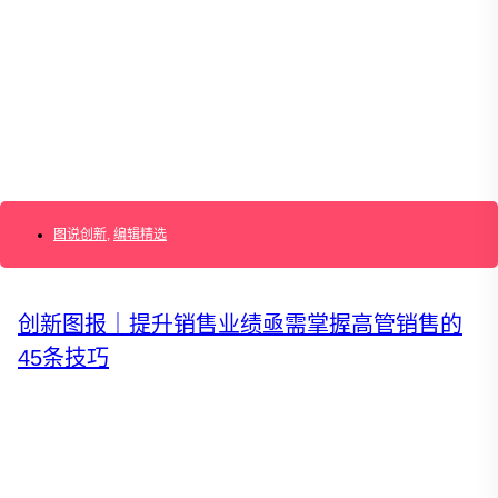
AI+敏捷管理训练营
AI+增长集思会
创新学堂
创新讲座
创新工具
创新案例
创新智库
企业AI创新
产业创新洞察
新消费与新零售
企业技术与服务
图说创新
,
编辑精选
新健康与医疗
创造DTC品牌
加速企业创新
创新业务增长
创新图报｜提升销售业绩亟需掌握高管销售的
产品驱动增长
45条技巧
转型敏捷组织
精益产品创新
培养创新能力
提升创新领导力
运营创新转型
营销创新趋势报告
创作者中心