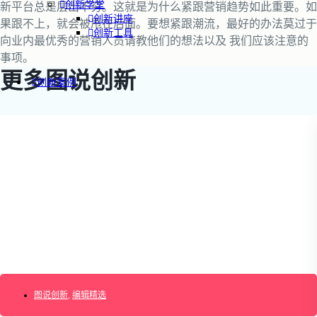
创新学堂
新平台总是层出不穷。这就是为什么紧跟营销趋势如此重要。如
创新讲座
果跟不上，就会被甩在后面。要想紧跟潮流，最好的办法莫过于
创新工具
向业内最优秀的营销人员请教他们的想法以及 我们应该注意的
事项。
更多图说创新
创新案例
创新智库
企业AI创新
产业创新洞察
新消费与新零售
企业技术与服务
新健康与医疗
创造DTC品牌
加速企业创新
创新业务增长
产品驱动增长
转型敏捷组织
精益产品创新
图说创新
,
编辑精选
培养创新能力
提升创新领导力