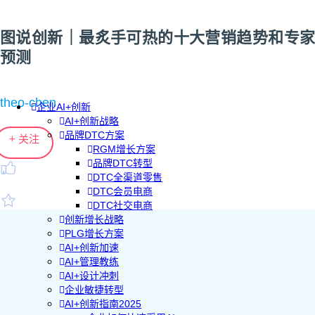
图说创新｜最炙手可热的十大营销趋势和专家
预测
theo-chen
企业AI+创新
AI+创新战略
品牌DTC方案
+ 关注
RGM增长方案
品牌DTC转型
DTC全渠道零售
DTC会员电商
DTC社交电商
创新增长战略
PLG增长方案
AI+创新加速
AI+管理教练
AI+设计冲刺
企业敏捷转型
AI+创新指南2025