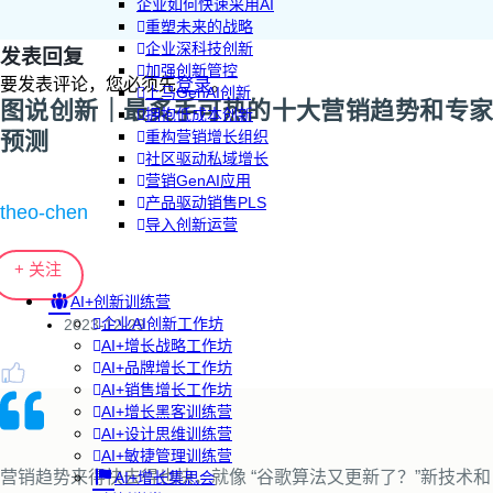
企业如何快速采用AI
重塑未来的战略
企业深科技创新
发表回复
加强创新管控
要发表评论，您必须先
登录
。
上马GenAI创新
图说创新｜最炙手可热的十大营销趋势和专家
拥抱低成本创新
预测
重构营销增长组织
社区驱动私域增长
营销GenAI应用
产品驱动销售PLS
theo-chen
导入创新运营
+ 关注
AI+创新训练营
企业AI创新工作坊
2023-12-29
AI+增长战略工作坊
AI+品牌增长工作坊
AI+销售增长工作坊
AI+增长黑客训练营
AI+设计思维训练营
AI+敏捷管理训练营
营销趋势来得快去得也快，就像 “谷歌算法又更新了？”新技术和
AI+增长集思会