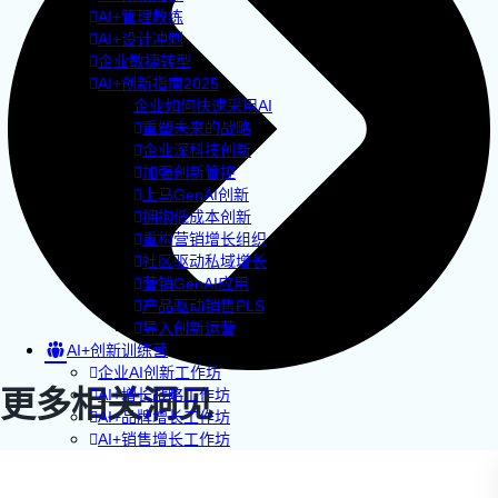
AI+管理教练
AI+设计冲刺
企业敏捷转型
AI+创新指南2025
企业如何快速采用AI
重塑未来的战略
企业深科技创新
加强创新管控
上马GenAI创新
拥抱低成本创新
重构营销增长组织
社区驱动私域增长
营销GenAI应用
产品驱动销售PLS
导入创新运营
AI+创新训练营
企业AI创新工作坊
更多相关洞见
AI+增长战略工作坊
AI+品牌增长工作坊
AI+销售增长工作坊
AI+增长黑客训练营
AI+设计思维训练营