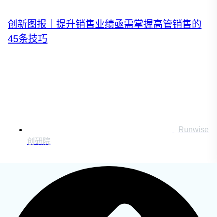
运营创新转型
营销创新趋势报告
创新图报｜提升销售业绩亟需掌握高管销售的
45条技巧
创作者中心
搜索：
登录
Runwise
|
创研院
注册