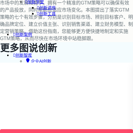
创新学堂
市场中的发展和竞争。拥有一个精准的GTM策略可以确保有效
创新讲座
的产品投放，同时帮助您适应市场变化。本图提出了落实GTM
创新工具
策略的七个有效步骤，分别是识别目标市场、辨别目标客户、明
确品牌定位、建立价值主张、识别销售渠道、建立财务模型、制
定营销策略。借助这份指南，您能够更方便快捷地制定和实施
创新案例
GTM策略，从而尽快在市场环境中站稳脚跟。
更多图说创新
创新智库
企业AI创新
产业创新洞察
新消费与新零售
企业技术与服务
新健康与医疗
创造DTC品牌
加速企业创新
创新业务增长
产品驱动增长
转型敏捷组织
精益产品创新
培养创新能力
提升创新领导力