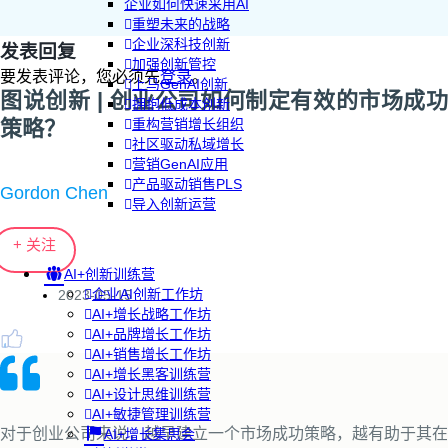
企业如何快速采用AI
重塑未来的战略
企业深科技创新
发表回复
加强创新管控
要发表评论，您必须先
登录
。
上马GenAI创新
图说创新 | 创业公司如何制定有效的市场成功
拥抱低成本创新
策略？
重构营销增长组织
社区驱动私域增长
营销GenAI应用
产品驱动销售PLS
Gordon Chen
导入创新运营
+ 关注
AI+创新训练营
企业AI创新工作坊
2023-05-15
AI+增长战略工作坊
AI+品牌增长工作坊
AI+销售增长工作坊
AI+增长黑客训练营
AI+设计思维训练营
AI+敏捷管理训练营
对于创业公司来说，越早建立一个市场成功策略，越有助于其在
AI+增长集思会