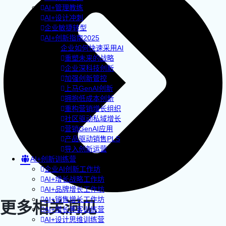
AI+管理教练
AI+设计冲刺
企业敏捷转型
AI+创新指南2025
企业如何快速采用AI
重塑未来的战略
企业深科技创新
加强创新管控
上马GenAI创新
拥抱低成本创新
重构营销增长组织
社区驱动私域增长
营销GenAI应用
产品驱动销售PLS
导入创新运营
AI+创新训练营
企业AI创新工作坊
AI+增长战略工作坊
AI+品牌增长工作坊
AI+销售增长工作坊
更多相关洞见
AI+增长黑客训练营
AI+设计思维训练营