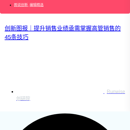
图说创新
运营创新转型
,
编辑精选
营销创新趋势报告
创新图报｜提升销售业绩亟需掌握高管销售的
创作者中心
45条技巧
搜索：
登录
|
注册
Runwise
创研院