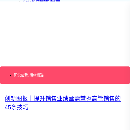
AI+敏捷管理训练营
AI+增长集思会
创新学堂
创新讲座
创新工具
创新案例
创新智库
企业AI创新
产业创新洞察
新消费与新零售
企业技术与服务
新健康与医疗
创造DTC品牌
图说创新
,
编辑精选
加速企业创新
创新业务增长
产品驱动增长
转型敏捷组织
创新图报｜提升销售业绩亟需掌握高管销售的
精益产品创新
45条技巧
培养创新能力
提升创新领导力
运营创新转型
营销创新趋势报告
创作者中心