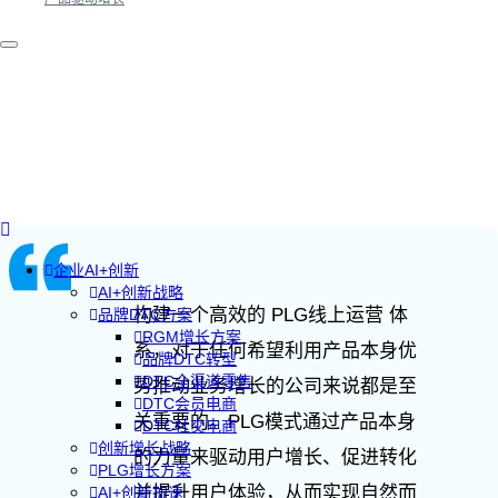
企业AI+创新
AI+创新战略
构建一个高效的 PLG线上运营 体
品牌DTC方案
RGM增长方案
系，对于任何希望利用产品本身优
品牌DTC转型
DTC全渠道零售
势推动业务增长的公司来说都是至
DTC会员电商
关重要的。PLG模式通过产品本身
DTC社交电商
创新增长战略
的力量来驱动用户增长、促进转化
PLG增长方案
并提升用户体验，从而实现自然而
AI+创新加速