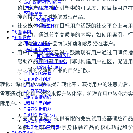
AI+敏捷管理训练营
销提高产品在搜索引擎中的可见度，使目标用户在
AI+增长集思会
创新学堂
搜索相关问题时能够发现产品。
创新讲座
社交媒体运营：在目标用户活跃的社交平台上与用
创新工具
创新案例
户互动，通过分享高质量的内容，如使用案例、行
创新智库
业洞察等，提升品牌认知度和吸引潜在客户。
企业AI创新
产业创新洞察
用户口碑与社区建设：鼓励现有用户通过口碑传播
新消费与新零售
帮助产品获得新用户，同时构建用户社区，促进用
企业技术与服务
新健康与医疗
户之间的交流和产品的自然扩散。
创造DTC品牌
加速企业创新
转化：深化用户体验以提升转化率。获得用户的注意力后，
创新业务增长
产品驱动增长
需要通过优化用户体验来提升转化率，将潜在用户转化为实
转型敏捷组织
际用户。
精益产品创新
培养创新能力
提升创新领导力
产品试用体验：提供有限的免费试用或基础版产品
运营创新转型
营销创新趋势报告
体验，让潜在用户亲身体验产品的核心功能和价
创作者中心