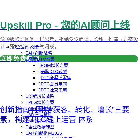
Upskill Pro - 您的AI顾问上线
像顶级咨询顾问一样思考，拒绝泛泛而谈。诊断→推演→方案设
计→落地指南，一气呵成。
企业AI+创新
AI+创新战略
立即免费使用
品牌DTC方案
RGM增长方案
品牌DTC转型
DTC全渠道零售
DTC会员电商
DTC社交电商
创新增长战略
PLG增长方案
创新指南 | 围绕“获客、转化、增长”三要
AI+创新加速
AI+管理教练
素，构建 PLG线上运营 体系
AI+设计冲刺
企业敏捷转型
AI+创新指南2025