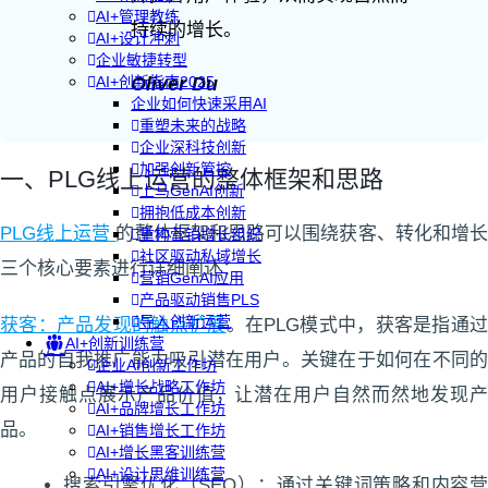
AI+管理教练
持续的增长。
AI+设计冲刺
企业敏捷转型
Oliver Du
AI+创新指南2025
企业如何快速采用AI
重塑未来的战略
企业深科技创新
加强创新管控
一、PLG线上运营的整体框架和思路
上马GenAI创新
拥抱低成本创新
PLG线上运营
的整体框架和思路可以围绕获客、转化和增
重构营销增长组织
社区驱动私域增长
三个核心要素进行详细阐述：
营销GenAI应用
产品驱动销售PLS
导入创新运营
获客：产品发现的触点扩展
。在PLG模式中，获客是指通过
AI+创新训练营
产品的自我推广能力吸引潜在用户。关键在于如何在不同的
企业AI创新工作坊
AI+增长战略工作坊
用户接触点展示产品价值，让潜在用户自然而然地发现产
AI+品牌增长工作坊
品。
AI+销售增长工作坊
AI+增长黑客训练营
AI+设计思维训练营
搜索引擎优化（SEO）：通过关键词策略和内容营