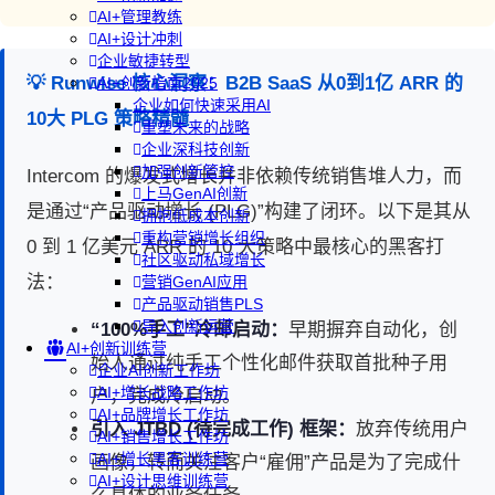
AI+管理教练
AI+设计冲刺
企业敏捷转型
💡 Runwise 核心洞察：B2B SaaS 从0到1亿 ARR 的
AI+创新指南2025
企业如何快速采用AI
10大 PLG 策略精髓
重塑未来的战略
企业深科技创新
加强创新管控
Intercom 的爆发式增长并非依赖传统销售堆人力，而
上马GenAI创新
是通过“产品驱动增长 (PLG)”构建了闭环。以下是其从
拥抱低成本创新
重构营销增长组织
0 到 1 亿美元 ARR 的 10 大策略中最核心的黑客打
社区驱动私域增长
法：
营销GenAI应用
产品驱动销售PLS
导入创新运营
“100%手工”冷邮启动：
早期摒弃自动化，创
AI+创新训练营
始人通过纯手工个性化邮件获取首批种子用
企业AI创新工作坊
AI+增长战略工作坊
户，完成冷启动。
AI+品牌增长工作坊
引入 JTBD (待完成工作) 框架：
放弃传统用户
AI+销售增长工作坊
AI+增长黑客训练营
画像，转而关注客户“雇佣”产品是为了完成什
AI+设计思维训练营