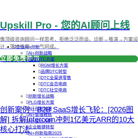
Upskill Pro - 您的AI顾问上线
像顶级咨询顾问一样思考，拒绝泛泛而谈。诊断→推演→方案设
计→落地指南，一气呵成。
企业AI+创新
AI+创新战略
立即免费使用
品牌DTC方案
RGM增长方案
品牌DTC转型
DTC全渠道零售
DTC会员电商
DTC社交电商
创新增长战略
PLG增长方案
创新案例｜B2B SaaS增长飞轮：[2026图
AI+创新加速
AI+管理教练
解] 拆解Intercom冲刺1亿美元ARR的10大
AI+设计冲刺
企业敏捷转型
核心打法
AI+创新指南2025