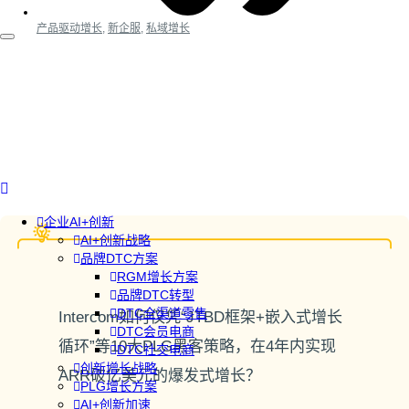
产品驱动增长
,
新企服
,
私域增长
企业AI+创新
AI+创新战略
品牌DTC方案
RGM增长方案
品牌DTC转型
DTC全渠道零售
Intercom如何仅凭“JTBD框架+嵌入式增长
DTC会员电商
循环”等10大PLG黑客策略，在4年内实现
DTC社交电商
创新增长战略
ARR破亿美元的爆发式增长？
PLG增长方案
AI+创新加速