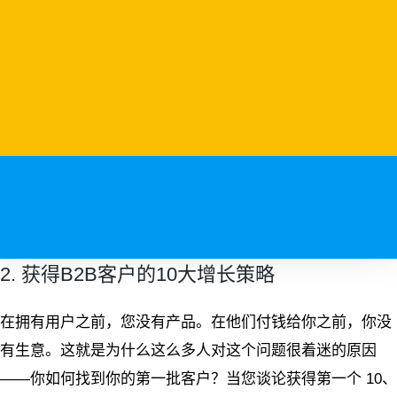
业务增长创新
立即查看方案 >
疫后业务增长增面临哪些挑战？重塑增长如何才能做对？规划增长新策
略，制订增长北极星，建立敏捷型增长团队与机制推进，并开启可持续的
创新增长运营的历程。
2. 获得B2B客户的10大增长策略
在拥有用户之前，您没有产品。在他们付钱给你之前，你没
有生意。这就是为什么这么多人对这个问题很着迷的原因
——你如何找到你的第一批客户？当您谈论获得第一个 10、