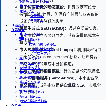
么具体的业务任务。
AI+敏捷管理训练营
AI+增长集思会
基于价值指标的动态定价：
摒弃固定席位费，
创新学堂
按“触达人数”计费，确保客户付费与业务价值
创新讲座
创新工具
成正比，极大降低流失率。
创新案例
编辑生成式 SEO (EGSO)：
通过高质量博客、
创新智库
企业AI创新
深度书籍建立思想领导力，获取海量低成本有
产业创新洞察
机流量。
新消费与新零售
企业技术与服务
嵌入式增长循环 (Viral Loops)：
利用聊天窗口
新健康与医疗
底部的“We run on Intercom”标签，让现有客
创造DTC品牌
加速企业创新
户成为产品的零成本分销渠道。
创新业务增长
构建三维阶梯销售模型：
针对初创公司采用低
产品驱动增长
转型敏捷组织
CAC的
自助服务 (Self-Service)
，中小企业采
精益产品创新
用
交易型
，成熟企业提供
企业级 SLA
，实现全
培养创新能力
提升创新领导力
客群通吃。
运营创新转型
营销创新趋势报告
创作者中心