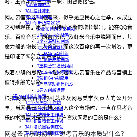
时，王诗沐卸任监事一职，由曹偲接任。
AI+管理教练
AI+设计冲刺
企业敏捷转型
网易云音乐这一路走来，似乎是应民心之壮举，从成立
AI+创新指南2025
之初到现在，用户一直持续不断的增长攀升，能在QQ音
企业如何快速采用AI
重塑未来的战略
乐、百度音乐、酷狗音乐、及虾米音乐中脱颖而出，其
企业深科技创新
魔力般的增长让人着迷，而这次百度的再一次增资，更
加强创新管控
上马GenAI创新
是印证了网易云音乐成功。
拥抱低成本创新
重构营销增长组织
社区驱动私域增长
跟着小编的思路，一起梳理网易云音乐在产品与营销上
营销GenAI应用
值得推敲的思路。
产品驱动销售PLS
导入创新运营
AI+创新训练营
根据网易云音乐的副总裁及网易美学负责人的公开分
企业AI创新工作坊
享，当网易云音乐想入切入这个市场时，一直在思考音
AI+增长战略工作坊
AI+品牌增长工作坊
乐的本质需求是什么？用户喜欢网易的目的是什么？
AI+销售增长工作坊
AI+增长黑客训练营
网易云音乐的初衷：思考音乐的本质是什么？
AI+设计思维训练营