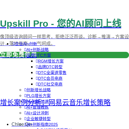
Upskill Pro - 您的AI顾问上线
像顶级咨询顾问一样思考，拒绝泛泛而谈。诊断→推演→方案设
计→落地指南，一气呵成。
企业AI+创新
AI+创新战略
立即免费使用
品牌DTC方案
RGM增长方案
品牌DTC转型
DTC全渠道零售
DTC会员电商
DTC社交电商
创新增长战略
PLG增长方案
增长案例分析：网易云音乐增长策略
AI+创新加速
AI+管理教练
AI+设计冲刺
企业敏捷转型
Chloe Qin
AI+创新指南2025