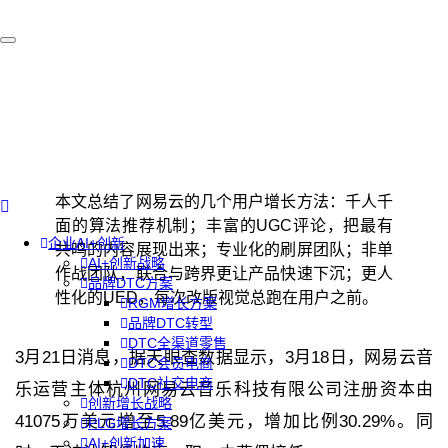
本文总结了网易云的几个用户增长方法：千人千
面的算法推荐机制；丰富的UGC评论，把最有
企业AI+创新
共鸣的内容展现出来；专业化的刷屏团队；非单
AI+创新战略
作战团队，联合与跨界更让产品快速下沉；更人
品牌DTC方案
性化的UED，每次改版视觉总跑在用户之前。
RGM增长方案
品牌DTC转型
DTC全渠道零售
3月21日消息，据天眼查数据显示，3月18日，网易云音
DTC会员电商
DTC社交电商
乐运营主体杭州网易云音乐科技有限公司注册资本由
创新增长战略
41075万美元增至5.89亿美元，增加比例30.29%。同
PLG增长方案
AI+创新加速