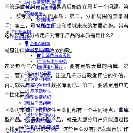
AI+敏捷管理训练营
不管是做任何产品，网易背后始终在思考一个问题，第
AI+增长集思会
创新学堂
一，思考这个问题的本质；第二，分析周围的竞争对
创新讲座
手；第三，思考所在行业和领域未来的发展趋势。带着
创新工具
创新案例
这种思考来分析用户对音乐产品的本质需是什么？
创新智库
企业AI创新
产业创新洞察
就是让用户听到自己喜欢的歌。
新消费与新零售
企业技术与服务
这又包含三个层面：第一，要有足够大量的曲库。第
新健康与医疗
创造DTC品牌
二，要有“发现”功能，让这几千万首歌发挥它的价值，
加速企业创新
否则就只是买了一堆数据库而已。第三，要满足用户的
创新业务增长
产品驱动增长
个性化需求。
转型敏捷组织
精益产品创新
培养创新能力
回头再来看，音乐软件巨头们都有一个共同特点：
曲库
提升创新领导力
型产品
。所谓曲库型产品，就是大部分用户只能通过搜
运营创新转型
营销创新趋势报告
索找到自己想听的歌曲。 这些巨头没有把“发现音乐”作
创作者中心