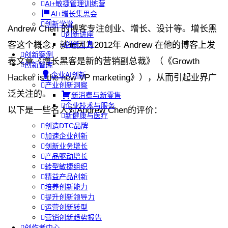
AI+敏捷管理训练营
AI+增长集思会
创新学堂
Andrew Chen 的博客专注创业、增长、设计等。增长黑
创新讲座
客这个概念，就是因为2012年 Andrew 在他的博客上发
创新工具
创新案例
表文章《增长黑客是新的营销副总裁》（《Growth
创新智库
企业AI创新
Hacker is the new VP marketing》），从而引起业界广
产业创新洞察
泛关注的。
新消费与新零售
企业技术与服务
以下是一些名人对
Andrew Chen的评价：
新健康与医疗
创造DTC品牌
加速企业创新
创新业务增长
产品驱动增长
转型敏捷组织
精益产品创新
培养创新能力
提升创新领导力
运营创新转型
营销创新趋势报告
创作者中心