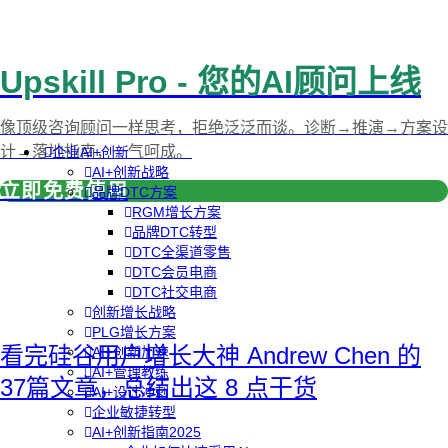
Upskill Pro - 您的AI顾问上线
像顶级咨询顾问一样思考，拒绝泛泛而谈。诊断→推演→方案设
计→落地指南，一气呵成。
企业AI+创新
AI+创新战略
立即免费使用
品牌DTC方案
RGM增长方案
品牌DTC转型
DTC全渠道零售
DTC会员电商
DTC社交电商
创新增长战略
PLG增长方案
看完硅谷用户增长大神 Andrew Chen 的
AI+创新加速
AI+管理教练
37篇文章，总结出这 8 点干货
AI+设计冲刺
企业敏捷转型
AI+创新指南2025