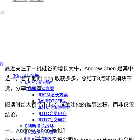
最近关注了一批硅谷的增长大牛，Andrew Chen 是其中
企业AI+创新
之一。看了他的 blog 收获多多，总结了8点知识模块干
AI+创新战略
货，分享给大家。
品牌DTC方案
RGM增长方案
品牌DTC转型
阅读时给大家个小 tip：请关注他的推导过程，而非仅仅
DTC全渠道零售
DTC会员电商
结论。
DTC社交电商
创新增长战略
一、Andrew Chen 是谁？
PLG增长方案
AI+创新加速
Andrew Chen是硅谷风投公司Andreessen Horowitz合伙