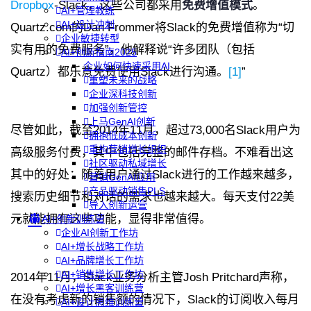
Dropbox
-Slack，这些公司都采用
免费增值模式
。
AI+管理教练
AI+设计冲刺
Quartz.com的Dan Frommer将Slack的免费增值称为“切
企业敏捷转型
实有用的免费服务”，他解释说“许多团队（包括
AI+创新指南2025
企业如何快速采用AI
Quartz）都乐意免费使用Slack进行沟通。
[1]
”
重塑未来的战略
企业深科技创新
加强创新管控
上马GenAI创新
尽管如此，截至2014年11月，超过73,000名Slack用户为
拥抱低成本创新
重构营销增长组织
高级服务付费，其中包括完整的邮件存档。不难看出这
社区驱动私域增长
其中的好处：随着用户通过Slack进行的工作越来越多，
营销GenAI应用
产品驱动销售PLS
搜索历史细节和对话的需求也越来越大。每天支付22美
导入创新运营
元就能拥有这些功能，显得非常值得。
AI+创新训练营
企业AI创新工作坊
AI+增长战略工作坊
AI+品牌增长工作坊
AI+销售增长工作坊
2014年11月，Slack业务分析主管Josh Pritchard声称，
AI+增长黑客训练营
在没有考虑新的销售额的情况下，Slack的订阅收入每月
AI+设计思维训练营