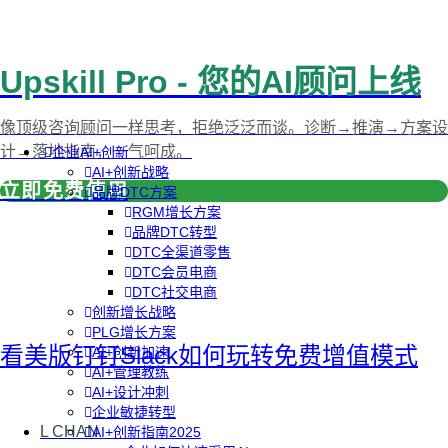
Upskill Pro - 您的AI顾问上线
像顶级咨询顾问一样思考，拒绝泛泛而谈。诊断→推演→方案设
计→落地指南，一气呵成。
企业AI+创新
AI+创新战略
立即免费使用
品牌DTC方案
RGM增长方案
品牌DTC转型
DTC全渠道零售
DTC会员电商
DTC社交电商
创新增长战略
PLG增长方案
看美版钉钉Slack如何玩转免费增值模式
AI+创新加速
AI+管理教练
AI+设计冲刺
企业敏捷转型
L CHAN
AI+创新指南2025