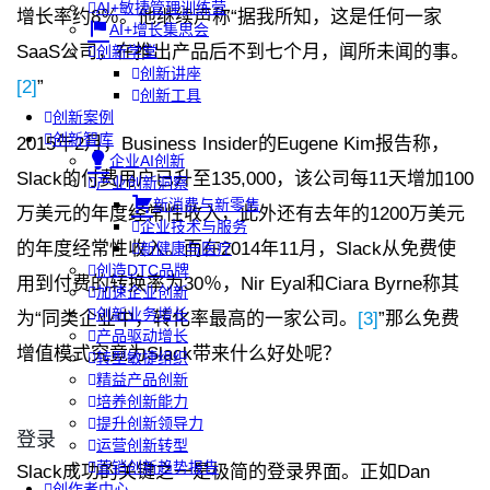
AI+敏捷管理训练营
增长率约8％。他继续声称“据我所知，这是任何一家
AI+增长集思会
SaaS公司，在推出产品后不到七个月，闻所未闻的事。
创新学堂
创新讲座
[2]
”
创新工具
创新案例
创新智库
2015年2月，Business Insider的Eugene Kim报告称，
企业AI创新
Slack的付费用户已升至135,000，该公司每11天增加100
产业创新洞察
新消费与新零售
万美元的年度经常性收入，此外还有去年的1200万美元
企业技术与服务
的年度经常性收入。而在2014年11月，Slack从免费使
新健康与医疗
创造DTC品牌
用到付费的转换率为30％，Nir Eyal和Ciara Byrne称其
加速企业创新
创新业务增长
为“同类企业中，转化率最高的一家公司。
[3]
”那么免费
产品驱动增长
增值模式究竟为Slack带来什么好处呢？
转型敏捷组织
精益产品创新
培养创新能力
提升创新领导力
登录
运营创新转型
营销创新趋势报告
Slack成功的关键之一是极简的登录界面。正如Dan
创作者中心