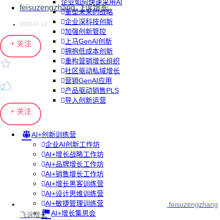
企业如何快速采用AI
feisuzengzhang 飞诉增长
重塑未来的战略
企业深科技创新
2023-07-12
加强创新管控
上马GenAI创新
+ 关注
拥抱低成本创新
重构营销增长组织
社区驱动私域增长
营销GenAI应用
产品驱动销售PLS
导入创新运营
+ 关注
AI+创新训练营
企业AI创新工作坊
AI+增长战略工作坊
AI+品牌增长工作坊
AI+销售增长工作坊
AI+增长黑客训练营
AI+设计思维训练营
AI+敏捷管理训练营
feisuzengzhang
AI+增长集思会
飞诉增长