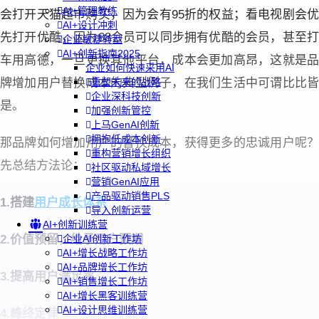
AI+管理教练
会打开天猫超市购买，因为会有95折的权益；看电视剧会优
AI+设计冲刺
先打开优酷，因为88会员可以同步拥有优酷的会员，甚至打
企业敏捷转型
AI+创新指南2025
车用高德，一旦更换其他平台，成本会更加高昂，这就是品
企业如何快速采用AI
牌增加用户替换成本的典型例子，在我们生活中可谓比比皆
重塑未来的战略
企业深科技创新
是。
加强创新管控
上马GenAI创新
拥抱低成本创新
那品牌如何增加用户的替换成本，获得更多的忠诚用户呢？
重构营销增长组织
先总结方法论：
社区驱动私域增长
营销GenAI应用
产品驱动销售PLS
1.搭建
用户成长体系
导入创新运营
AI+创新训练营
2.价值预留，给予用户预期
企业AI创新工作坊
AI+增长战略工作坊
AI+品牌增长工作坊
3.提高用户满足率
AI+销售增长工作坊
AI+增长黑客训练营
AI+设计思维训练营
4.峰终定律