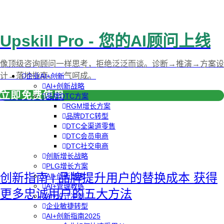
Upskill Pro - 您的AI顾问上线
像顶级咨询顾问一样思考，拒绝泛泛而谈。诊断→推演→方案设
计→落地指南，一气呵成。
企业AI+创新
AI+创新战略
立即免费使用
品牌DTC方案
RGM增长方案
品牌DTC转型
DTC全渠道零售
DTC会员电商
DTC社交电商
创新增长战略
PLG增长方案
创新指南 | 品牌提升用户的替换成本 获得
AI+创新加速
AI+管理教练
更多忠诚用户的五大方法
AI+设计冲刺
企业敏捷转型
AI+创新指南2025