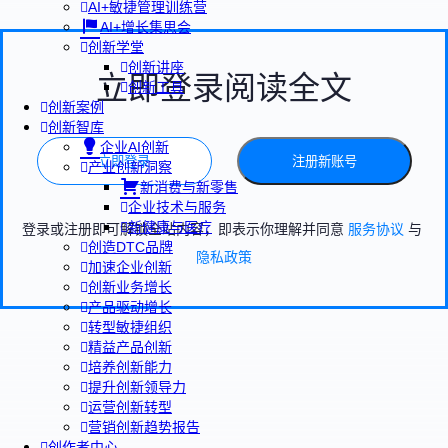
AI+敏捷管理训练营
AI+增长集思会
创新学堂
创新讲座
立即登录阅读全文
创新工具
创新案例
创新智库
企业AI创新
立即登录
注册新账号
产业创新洞察
新消费与新零售
企业技术与服务
新健康与医疗
登录或注册即可解锁全站内容，即表示你理解并同意
服务协议
与
创造DTC品牌
隐私政策
加速企业创新
创新业务增长
产品驱动增长
转型敏捷组织
精益产品创新
培养创新能力
提升创新领导力
运营创新转型
营销创新趋势报告
创作者中心