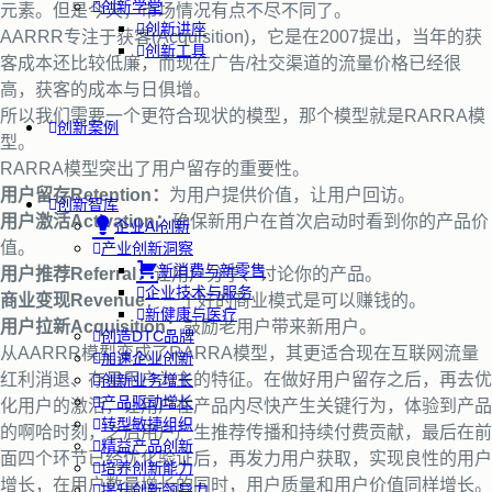
创新学堂
元素。但是今天，市场情况有点不尽不同了。
创新讲座
AARRR专注于获客(Acquisition)，它是在2007提出，当年的获
创新工具
客成本还比较低廉，而现在广告/社交渠道的流量价格已经很
高，获客的成本与日俱增。
所以我们需要一个更符合现状的模型，那个模型就是RARRA模
创新案例
型。
RARRA模型突出了用户留存的重要性。
用户留存Retention：
为用户提供价值，让用户回访。
创新智库
用户激活Activation：
确保新用户在首次启动时看到你的产品价
企业AI创新
值。
产业创新洞察
新消费与新零售
用户推荐Referral
：让用户分享、讨论你的产品。
企业技术与服务
商业变现Revenue
：一个好的商业模式是可以赚钱的。
新健康与医疗
用户拉新Acquisition：
鼓励老用户带来新用户。
创造DTC品牌
从AARRR模型变成了RARRA模型，其更适合现在互联网流量
加速企业创新
红利消退、存量用户为主的特征。在做好用户留存之后，再去优
创新业务增长
产品驱动增长
化用户的激活，让用户在产品内尽快产生关键行为，体验到产品
转型敏捷组织
的啊哈时刻，之后用户产生推荐传播和持续付费贡献，最后在前
精益产品创新
面四个环节已经优化验证后，再发力用户获取，实现良性的用户
培养创新能力
增长，在用户数量增长的同时，用户质量和用户价值同样增长。
提升创新领导力