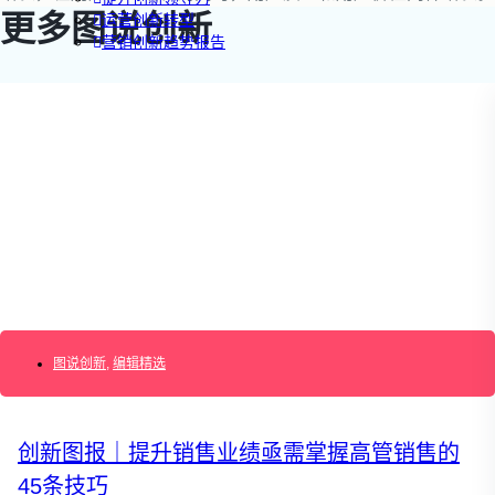
更多图说创新
运营创新转型
营销创新趋势报告
创作者中心
搜索：
登录
|
注册
图说创新
,
编辑精选
创新图报｜提升销售业绩亟需掌握高管销售的
45条技巧