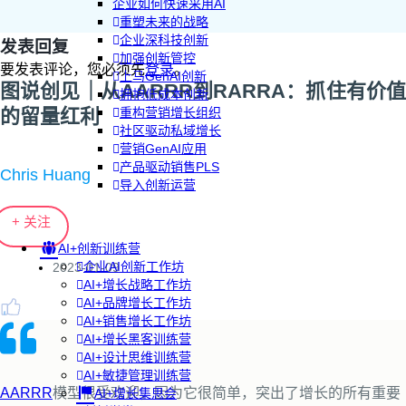
企业如何快速采用AI
重塑未来的战略
企业深科技创新
发表回复
加强创新管控
要发表评论，您必须先
登录
。
上马GenAI创新
图说创见｜从AARRR到RARRA：抓住有价值
拥抱低成本创新
的留量红利
重构营销增长组织
社区驱动私域增长
营销GenAI应用
产品驱动销售PLS
Chris Huang
导入创新运营
+ 关注
AI+创新训练营
企业AI创新工作坊
2023-01-09
AI+增长战略工作坊
AI+品牌增长工作坊
AI+销售增长工作坊
AI+增长黑客训练营
AI+设计思维训练营
AI+敏捷管理训练营
AARRR
模型很受欢迎，因为它很简单，突出了增长的所有重要
AI+增长集思会