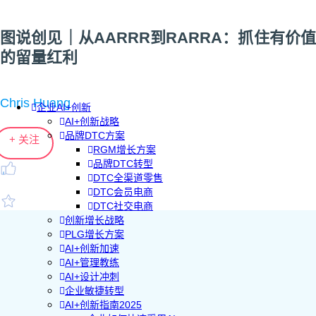
图说创见｜从AARRR到RARRA：抓住有价值
的留量红利
Chris Huang
企业AI+创新
AI+创新战略
品牌DTC方案
+ 关注
RGM增长方案
品牌DTC转型
DTC全渠道零售
DTC会员电商
DTC社交电商
创新增长战略
PLG增长方案
AI+创新加速
AI+管理教练
AI+设计冲刺
企业敏捷转型
AI+创新指南2025