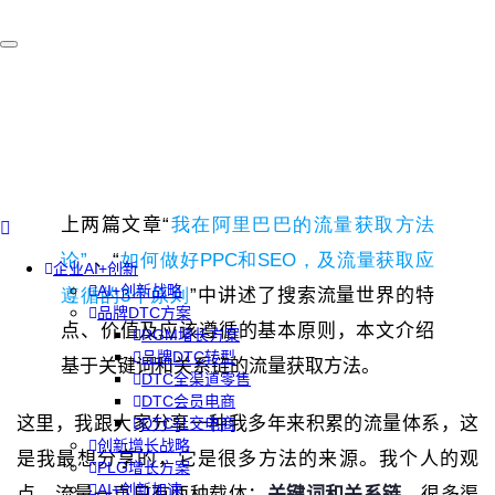
上两篇文章
“
我在阿里巴巴的流量获取方法
论”
、
“
如何做好PPC和SEO，及流量获取应
企业AI+创新
AI+创新战略
遵循的3个原则
”
中讲述了搜索流量世界的特
品牌DTC方案
点、价值及应该遵循的基本原则，本文介绍
RGM增长方案
品牌DTC转型
基于关键词和关系链的流量获取方法。
DTC全渠道零售
DTC会员电商
这里，我跟大家分享一种我多年来积累的流量体系，这
DTC社交电商
创新增长战略
是我最想分享的，它是很多方法的来源。我个人的观
PLG增长方案
AI+创新加速
点，流量一直只有两种载体：
关键词和关系链
。很多渠