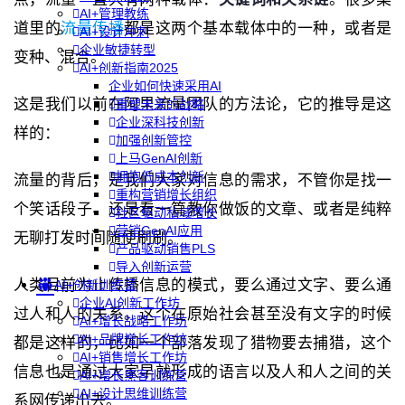
AI+管理教练
道里的
流量传播
都是这两个基本载体中的一种，或者是
AI+设计冲刺
企业敏捷转型
变种、混合。
AI+创新指南2025
企业如何快速采用AI
这是我们以前在阿里流量团队的方法论，它的推导是这
重塑未来的战略
企业深科技创新
样的：
加强创新管控
上马GenAI创新
拥抱低成本创新
流量的背后，是我们大家对信息的需求，不管你是找一
重构营销增长组织
个笑话段子、还是看一篇教你做饭的文章、或者是纯粹
社区驱动私域增长
营销GenAI应用
无聊打发时间随便刷刷。
产品驱动销售PLS
导入创新运营
人类目前为止传播信息的模式，要么通过文字、要么通
AI+创新训练营
企业AI创新工作坊
过人和人的关系。这个在原始社会甚至没有文字的时候
AI+增长战略工作坊
AI+品牌增长工作坊
都是这样的，比如一个部落发现了猎物要去捕猎，这个
AI+销售增长工作坊
信息也是通过大家早就形成的语言以及人和人之间的关
AI+增长黑客训练营
AI+设计思维训练营
系网传递出去。