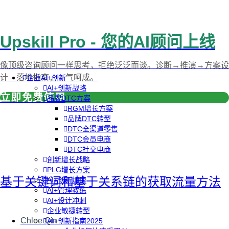
Upskill Pro - 您的AI顾问上线
像顶级咨询顾问一样思考，拒绝泛泛而谈。诊断→推演→方案设
计→落地指南，一气呵成。
企业AI+创新
AI+创新战略
立即免费使用
品牌DTC方案
RGM增长方案
品牌DTC转型
DTC全渠道零售
DTC会员电商
DTC社交电商
创新增长战略
PLG增长方案
基于关键词和基于关系链的获取流量方法
AI+创新加速
AI+管理教练
AI+设计冲刺
企业敏捷转型
Chloe Qin
AI+创新指南2025