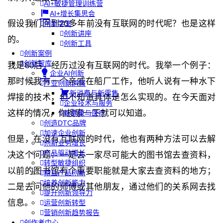
AI+敏捷管理训练营
AI+增长集思会
假设我们回到20多年前没有互联网的时代呢？也是这样
创新学堂
创新讲座
的。
创新工具
创新案例
创新智库
我是80后，经历过没有互联网的时代。我举一个例子：
企业AI创新
那时候我有一个亲戚在船厂工作，他听人说有一种水下
产业创新洞察
新消费与新零售
焊接的技术，但不知道具体是怎么实现的。在今天面对
企业技术与服务
这样的情况，你搜索一下就可以知道。
新健康与医疗
创造DTC品牌
加速企业创新
但是，在没有互联网的时代，他也有两种方法可以去解
创新业务增长
产品驱动增长
决这个问题：一是去一家尽可能大的图书馆去查资料，
转型敏捷组织
以前的图书馆有个重要职能就是大家去查资料的地方；
精益产品创新
培养创新能力
二是去问他的师傅或其他朋友，通过他们的关系网去找
提升创新领导力
信息。
运营创新转型
营销创新趋势报告
创作者中心