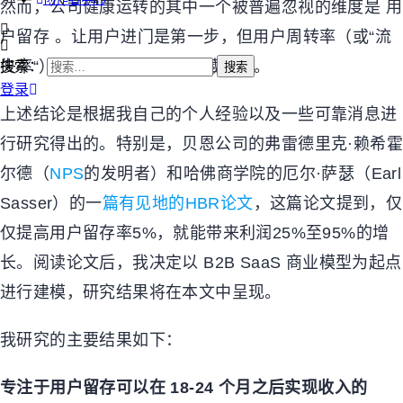
然而，公司健康运转的其中一个被普遍忽视的维度是 用
户留存 。让用户进门是第一步，但用户周转率（或
“
流
失率
“
）可能是公司潜力的隐藏杀手。
搜索：
登录
上述结论是根据我自己的个人经验以及一些可靠消息进
行研究得出的。特别是，贝恩公司的弗雷德里克
·
赖希
尔德（
NPS
的发明者）和哈佛商学院的厄尔
·
萨瑟（
Earl
Sasser
）的一
篇有见地的
HBR
论文
，这篇论文提到，仅
仅提高用户留存率
5%
，就能带来利润
25%
至
95%
的增
长。阅读论文后，我决定以
B2B SaaS
商业模型为起点
进行建模，研究结果将在本文中呈现。
我研究的主要结果如下：
专注于用户留存可以在
18-24
个月之后实现收入的