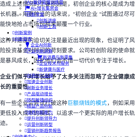
AI+敏捷管理训练营
造成上述情况的主要原因是，初创企业的核心是成为增
AI+增长集思会
长机器。用更前沿的话来说，
“
初创企业
“
试图通过尽可
创新学堂
创新讲座
能快地抢占市场份额来颠覆一个行业。
创新工具
创新案例
创新智库
这种对速度的迫切关注是最近出现的现象，也证明了风
企业AI创新
险投资基金对时间的苛刻要求。公司初创阶段的使命就
产业创新洞察
新消费与新零售
是暴风成长，因此他们会不惜一切代价专注于增长。
企业技术与服务
新健康与医疗
创造DTC品牌
企业们似乎对增长给予了太多关注而忽略了企业健康成
加速企业创新
长的重要性
。
创新业务增长
产品驱动增长
转型敏捷组织
有一些企业会尝试打破这种
巨额烧钱的模式
，例如采用
精益产品创新
培养创新能力
更低投入成本的模式，以追求一个更实际的用户增长轨
提升创新领导力
迹。
运营创新转型
营销创新趋势报告
创作者中心