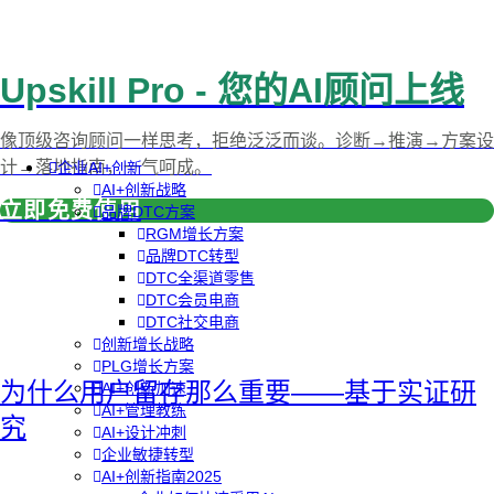
Upskill Pro - 您的AI顾问上线
像顶级咨询顾问一样思考，拒绝泛泛而谈。诊断→推演→方案设
计→落地指南，一气呵成。
企业AI+创新
AI+创新战略
立即免费使用
品牌DTC方案
RGM增长方案
品牌DTC转型
DTC全渠道零售
DTC会员电商
DTC社交电商
创新增长战略
PLG增长方案
为什么用户留存那么重要——基于实证研
AI+创新加速
AI+管理教练
究
AI+设计冲刺
企业敏捷转型
AI+创新指南2025