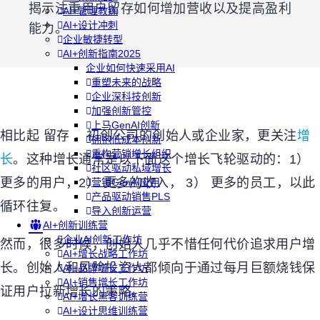
揭示注重用户留存如何增加营收以及提高盈利
AI+管理教练
AI+设计冲刺
能力。
企业敏捷转型
AI+创新指南2025
企业如何快速采用AI
重塑未来的战略
企业深科技创新
加强创新管控
上马GenAI创新
相比起 留存 ，初创公司的创始人或企业家，更关注
增
拥抱低成本创新
重构营销增长组织
长
。这种增长通常是以下面这个增长飞轮驱动的：
1
）
社区驱动私域增长
更多的用户，
2
） 更多的收入，
3
） 更多的员工，以此
营销GenAI应用
产品驱动销售PLS
循环往复。
导入创新运营
AI+创新训练营
企业AI创新工作坊
然而，很多时候，创始人几乎不惜任何代价追求用户增
AI+增长战略工作坊
长。创始人和风险投资人都倾向于通过每月巨额烧钱保
AI+品牌增长工作坊
AI+销售增长工作坊
证用户拉新增长的策略。
AI+增长黑客训练营
AI+设计思维训练营