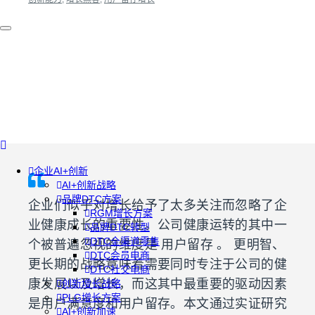
企业AI+创新
AI+创新战略
品牌DTC方案
企业们似乎对增长给予了太多关注而忽略了企
RGM增长方案
业健康成长的重要性。公司健康运转的其中一
品牌DTC转型
DTC全渠道零售
个被普遍忽视的维度是 用户留存 。 更明智、
DTC会员电商
更长期的战略意味着需要同时专注于公司的健
DTC社交电商
康发展以及增长，而这其中最重要的驱动因素
创新增长战略
PLG增长方案
是用户满意度和用户留存。本文通过实证研究
AI+创新加速