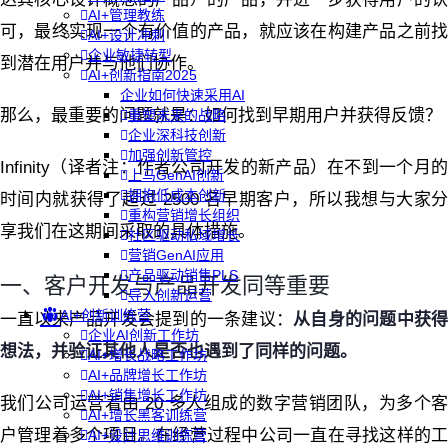
AI+管理教练
可，最终实现一个有价值的产品，就应该在构建产品之前找
AI+设计冲刺
企业敏捷转型
到潜在用户并与他们协作。
AI+创新指南2025
企业如何快速采用AI
那么，最重要的问题就是：如何找到早期用户并获得反馈？
重塑未来的战略
企业深科技创新
加强创新管控
Infinity（译者注：作者公司开发的新产品）在不到一个月的
上马GenAI创新
拥抱低成本创新
时间内就获得了超过 2500 名早期客户，所以我想与大家分
重构营销增长组织
享我们在这期间采取的具体措施。
社区驱动私域增长
营销GenAI应用
产品驱动销售PLS
一、客户开发与产品开发同等重要
导入创新运营
AI+创新训练营
一直以来产品开发会提到的一条建议：
从自身的问题中获
企业AI创新工作坊
想法，并验证其他人是否也遇到了同样的问题。
AI+增长战略工作坊
AI+品牌增长工作坊
AI+销售增长工作坊
我们公司运营着由 20 多人组成的数字营销团队，为多个客
AI+增长黑客训练营
户管理着多个项目。在经营过程中公司一直在寻找这样的工
AI+设计思维训练营