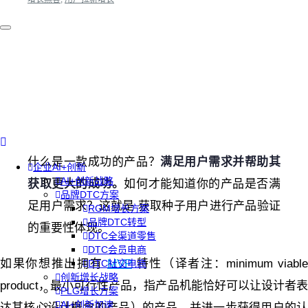
什么是一款成功的产品？
满足用户需求并帮助其
企业AI+创新
AI+创新战略
获取更大的成功。
如何才能知道你的产品是否满
品牌DTC方案
足用户需求？这就是 获取种子用户进行产品验证
RGM增长方案
品牌DTC转型
的重要性体现。
DTC全渠道零售
DTC会员电商
如果你想推出拥有
MVP
特性（译者注：minimum viable
DTC社交电商
创新增长战略
product，最小可行性产品，指产品机能恰好可以让设计者表
PLG增长方案
AI+创新加速
达其核心设计概念的产品）的产品，并进一步获得用户的认