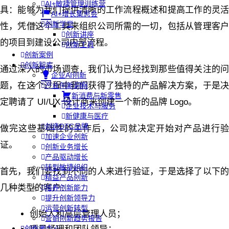
AI+敏捷管理训练营
具：能够为我们提供清晰的工作流程概述和提高工作的灵活
AI+增长集思会
创新学堂
性，凭借这个工具来组织公司所需的一切，包括从管理客户
创新讲座
的项目到建设公司内部流程。
创新工具
创新案例
创新智库
通过深入的市场调查，我们认为已经找到那些值得关注的问
企业AI创新
题，在这个过程中我们获得了独特的产品解决方案，于是决
产业创新洞察
新消费与新零售
定聘请了 UI/UX 设计商来创建一个新的品牌 Logo。
企业技术与服务
新健康与医疗
创造DTC品牌
做完这些基础性的工作后，公司就决定开始对产品进行验
加速企业创新
证。
创新业务增长
产品驱动增长
转型敏捷组织
首先，我们要找到不同的人来进行验证，于是选择了以下的
精益产品创新
几种类型的客户：
培养创新能力
提升创新领导力
运营创新转型
创始人和高层管理人员；
营销创新趋势报告
创作者中心