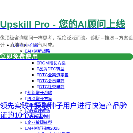
Upskill Pro - 您的AI顾问上线
像顶级咨询顾问一样思考，拒绝泛泛而谈。诊断→推演→方案设
计→落地指南，一气呵成。
企业AI+创新
AI+创新战略
立即免费使用
品牌DTC方案
RGM增长方案
品牌DTC转型
DTC全渠道零售
DTC会员电商
DTC社交电商
创新增长战略
PLG增长方案
领先实践 | 获取种子用户进行快速产品验
AI+创新加速
AI+管理教练
证的10个方法
AI+设计冲刺
企业敏捷转型
AI+创新指南2025