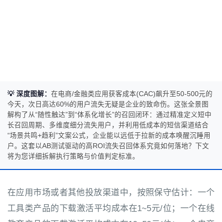
💡 深度图解：
在电商/金融类应用获客成本(CAC)飙升至50-500元的
今天，次日高达60%的用户流失无疑是企业的致命伤。这张全景图
解构了从“随性触达”到“体系化增长”的召回闭环：通过精准定义短中
长召回周期、多维度细分流失用户，并利用低成本的短信渠道结合
“场景共鸣+趋利”文案公式，企业能以远低于拉新的成本唤醒沉睡用
户。这套以AB测试驱动的高ROI流失召回体系究竟如何落地？下文
将为您详细拆解执行策略与价值判定标准。
在应用市场或者其他投放渠道中，按照保守估计：一个
工具类产品的下载激活平均成本在1~5元/位；一个在线