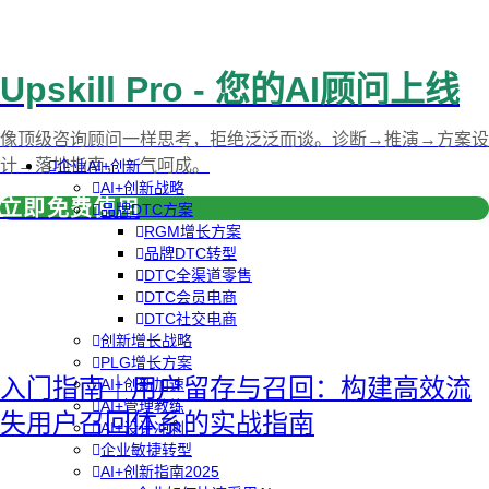
Upskill Pro - 您的AI顾问上线
像顶级咨询顾问一样思考，拒绝泛泛而谈。诊断→推演→方案设
计→落地指南，一气呵成。
企业AI+创新
AI+创新战略
立即免费使用
品牌DTC方案
RGM增长方案
品牌DTC转型
DTC全渠道零售
DTC会员电商
DTC社交电商
创新增长战略
PLG增长方案
入门指南｜用户留存与召回：构建高效流
AI+创新加速
AI+管理教练
失用户召回体系的实战指南
AI+设计冲刺
企业敏捷转型
AI+创新指南2025