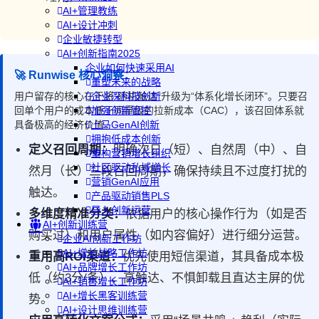
AI+管理教练
AI+设计冲刺
企业敏捷转型
AI+创新指南2025
企业如何快速采用AI
🚀 Runwise 核心洞察：
重塑未来的战略
用户留存的核心在于将“随机触达”升级为“体系化增长闭环”。只要召
企业深科技创新
回单个用户的成本低于同量级的拉新成本（CAC），该召回体系就
加强创新管控
具备极高的经济价值。
上马GenAI创新
拥抱低成本创新
定义召回周期：
明确次日（短）、自然周（中）、自
重构营销增长组织
社区驱动私域增长
然月（长）三段召回周期，确保持续且不过度打扰的
营销GenAI应用
触达。
产品驱动销售PLS
导入创新运营
多维度精准分类：
依据用户的核心操作行为（如是否
AI+创新训练营
购买过）和用户属性（如内容偏好）进行细分运营。
企业AI创新工作坊
AI+增长战略工作坊
重用高ROI渠道：
优先使用短信渠道，其具备成本极
AI+品牌增长工作坊
低（约3分/条）、高触达、不惧卸载且直达主屏的优
AI+销售增长工作坊
AI+增长黑客训练营
势。
AI+设计思维训练营