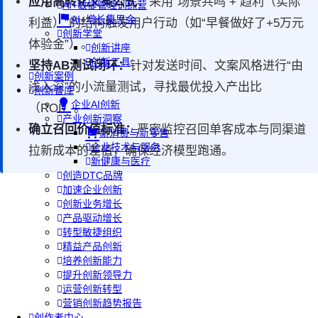
应用高转化文案公式：
采用“场景共鸣 + 趋利（实际
AI+敏捷管理训练营
AI+增长集思会
利益）”的结构触发用户行动（如“早餐做好了+5万元
创新学堂
体验金”）。
创新讲座
创新工具
坚持AB测试闭环：
针对发送时间、文案风格进行“由
创新案例
浅入深”的小流量测试，寻找最优投入产出比
创新智库
企业AI创新
（ROI）。
产业创新洞察
确立召回价值标准：
严密监控召回单客成本与同渠道
新消费与新零售
企业技术与服务
拉新成本的差值，确保经济模型跑通。
新健康与医疗
创造DTC品牌
加速企业创新
创新业务增长
产品驱动增长
转型敏捷组织
精益产品创新
培养创新能力
提升创新领导力
运营创新转型
营销创新趋势报告
创作者中心