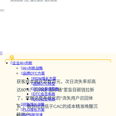
企业AI+创新
AI+创新战略
品牌DTC方案
RGM增长方案
获客成本飙升至数百元，次日流失率却高
品牌DTC转型
DTC全渠道零售
达60%？别再往“漏水桶”里盲目砸钱拉新
DTC会员电商
了。掌握这套系统化的“流失用户召回体
DTC社交电商
创新增长战略
系”，教你以远低于CAC的成本精准唤醒沉
PLG增长方案
睡用户。
AI+创新加速