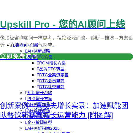
Upskill Pro - 您的AI顾问上线
像顶级咨询顾问一样思考，拒绝泛泛而谈。诊断→推演→方案设
计→落地指南，一气呵成。
企业AI+创新
AI+创新战略
立即免费使用
品牌DTC方案
RGM增长方案
品牌DTC转型
DTC全渠道零售
DTC会员电商
DTC社交电商
创新增长战略
PLG增长方案
创新案例｜真功夫增长实录：加速赋能团
AI+创新加速
AI+管理教练
队餐饮新零售增长运营能力 [附图解]
AI+设计冲刺
企业敏捷转型
AI+创新指南2025