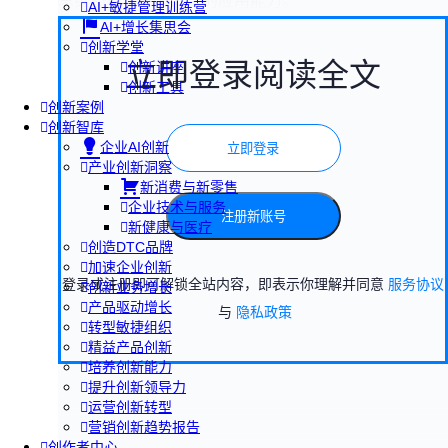
思维和增长黑客方法的应用能力。
AI+敏捷管理训练营
AI+增长集思会
创新学堂
立即登录阅读全文
创新讲座
创新工具
创新案例
创新智库
企业AI创新
立即登录
产业创新洞察
新消费与新零售
企业技术与服务
注册新账号
新健康与医疗
创造DTC品牌
加速企业创新
登录或注册即可解锁全站内容，即表示你理解并同意
服务协议
创新业务增长
产品驱动增长
与
隐私政策
转型敏捷组织
精益产品创新
培养创新能力
提升创新领导力
运营创新转型
营销创新趋势报告
创作者中心