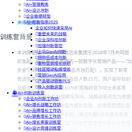
AI+管理教练
AI+设计冲刺
企业敏捷转型
AI+创新指南2025
训练营概况
企业如何快速采用AI
重塑未来的战略
训练营背景
企业深科技创新
加强创新管控
上马GenAI创新
本训练营由Runwise和真功夫集团于2018年7月共同组
拥抱低成本创新
织发起，届时真功夫集团的一款数字化营销产品——“功
重构营销增长组织
社区驱动私域增长
夫会”已经达成了PMF（产品市场匹配），实现了新零
营销GenAI应用
售运营第一阶段目标：总会员人数15万，用户留存较好
产品驱动销售PLS
导入创新运营
且稳定。下一步目标是从PMF策略转变为增长黑客策
AI+创新训练营
略：由MVP导向变为规模化导向，由假设驱动变为数据
企业AI创新工作坊
AI+增长战略工作坊
洞察驱动，由营销活动变为增长实验，由项目型团队变
AI+品牌增长工作坊
为全能型团队。在启动之初，通过为期2天的增长黑客
AI+销售增长工作坊
AI+增长黑客训练营
训练营，帮助集团核心部门中高层管理者构建增长黑客
AI+设计思维训练营