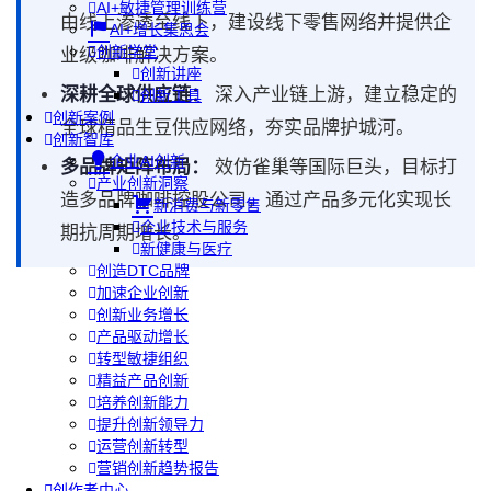
AI+敏捷管理训练营
由线上渗透至线下，建设线下零售网络并提供企
AI+增长集思会
创新学堂
业级咖啡解决方案。
创新讲座
深耕全球供应链：
深入产业链上游，建立稳定的
创新工具
创新案例
全球精品生豆供应网络，夯实品牌护城河。
创新智库
企业AI创新
多品牌矩阵布局：
效仿雀巢等国际巨头，目标打
产业创新洞察
造多品牌咖啡控股公司，通过产品多元化实现长
新消费与新零售
企业技术与服务
期抗周期增长。
新健康与医疗
创造DTC品牌
加速企业创新
创新业务增长
产品驱动增长
转型敏捷组织
精益产品创新
培养创新能力
提升创新领导力
运营创新转型
营销创新趋势报告
创作者中心