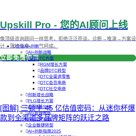
Upskill Pro - 您的AI顾问上线
像顶级咨询顾问一样思考，拒绝泛泛而谈。诊断→推演→方案设
计→落地指南，一气呵成。
企业AI+创新
AI+创新战略
立即免费使用
品牌DTC方案
RGM增长方案
品牌DTC转型
DTC全渠道零售
DTC会员电商
DTC社交电商
创新增长战略
PLG增长方案
[图解] 三顿半 45 亿估值密码：从迷你杯爆
AI+创新加速
AI+管理教练
款到全渠道多品牌矩阵的跃迁之路
AI+设计冲刺
企业敏捷转型
AI+创新指南2025