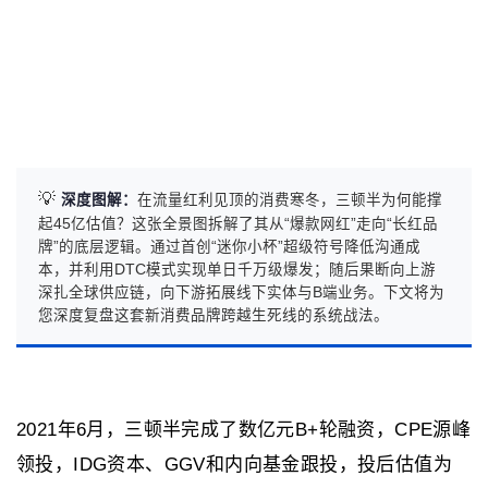
💡
深度图解：
在流量红利见顶的消费寒冬，三顿半为何能撑
起45亿估值？这张全景图拆解了其从“爆款网红”走向“长红品
牌”的底层逻辑。通过首创“迷你小杯”超级符号降低沟通成
本，并利用DTC模式实现单日千万级爆发；随后果断向上游
深扎全球供应链，向下游拓展线下实体与B端业务。下文将为
您深度复盘这套新消费品牌跨越生死线的系统战法。
2021年6月，三顿半完成了数亿元B+轮融资，CPE源峰
领投，IDG资本、GGV和内向基金跟投，投后估值为