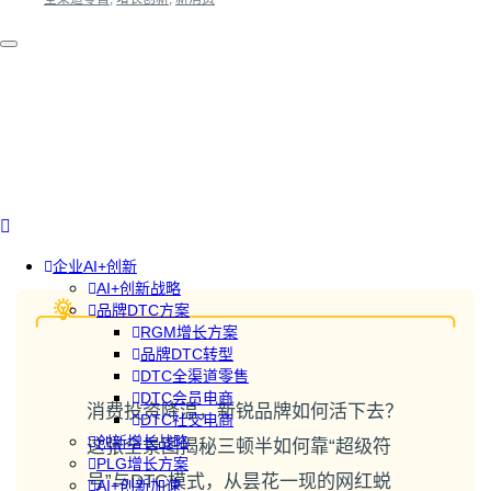
企业AI+创新
AI+创新战略
品牌DTC方案
RGM增长方案
品牌DTC转型
DTC全渠道零售
DTC会员电商
消费投资降温，新锐品牌如何活下去？
DTC社交电商
创新增长战略
这张全景图揭秘三顿半如何靠“超级符
PLG增长方案
号”与DTC模式，从昙花一现的网红蜕
AI+创新加速