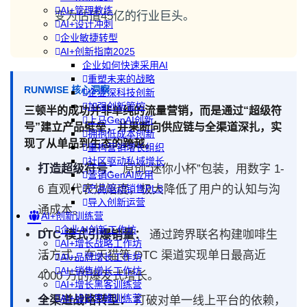
AI+管理教练
变为估值45亿的行业巨头。
AI+设计冲刺
企业敏捷转型
AI+创新指南2025
企业如何快速采用AI
重塑未来的战略
RUNWISE 核心洞察
企业深科技创新
加强创新管控
三顿半的成功并非单纯的流量营销，而是通过“超级符
上马GenAI创新
号”建立产品壁垒，并果断向供应链与全渠道深扎，实
拥抱低成本创新
现了从单品到生态的跨越。
重构营销增长组织
社区驱动私域增长
打造超级符号：
原创“迷你小杯”包装，用数字 1-
营销GenAI应用
6 直观代表烘焙度，极大降低了用户的认知与沟
产品驱动销售PLS
导入创新运营
通成本。
AI+创新训练营
企业AI创新工作坊
DTC 模式引爆销量：
通过跨界联名构建咖啡生
AI+增长战略工作坊
活方式，在天猫等 DTC 渠道实现单日最高近
AI+品牌增长工作坊
AI+销售增长工作坊
4000 万的爆发式增长。
AI+增长黑客训练营
AI+设计思维训练营
全渠道战略转型：
打破对单一线上平台的依赖，