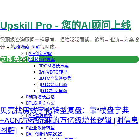
Upskill Pro - 您的AI顾问上线
像顶级咨询顾问一样思考，拒绝泛泛而谈。诊断→推演→方案设
计→落地指南，一气呵成。
企业AI+创新
AI+创新战略
立即免费使用
品牌DTC方案
RGM增长方案
品牌DTC转型
DTC全渠道零售
DTC会员电商
DTC社交电商
创新增长战略
PLG增长方案
贝壳找房数字化转型复盘：靠“楼盘字典
AI+创新加速
AI+管理教练
+ACN”重塑行业的万亿级增长逻辑 [附信息
AI+设计冲刺
企业敏捷转型
图解]
AI+创新指南2025