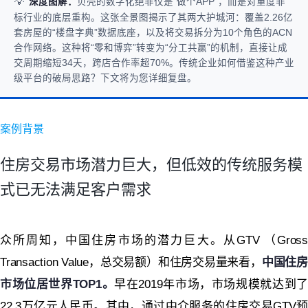
💡
深度图解：
贝壳的数字化绝非仅是“做个APP”，而是对重度非
标行业的底层重构。这张全景图揭示了其两大护城河：覆盖2.26亿
套房屋的“楼盘字典”数据底座，以及将交易拆分为10个角色的ACN
合作网络。这种将“零和博弈”转变为“分工共赢”的机制，直接让成
交周期缩短34天，跨店合作率超70%。传统企业如何借鉴这种产业
级平台的破局思路？下文将为您详细复盘。
案例背景
住房交易市场潜力巨大，但低效的传统服务模
式已无法满足客户需求
众所周知，
中国住房市场的潜力巨大。
从GTV （Gross
Transaction Value，总交易额）和住房交易量来看，
中国住房
市场位居世界TOP1。
早在2019年
市场，市场规模
就达到了
22.3万亿元人民币。
其中，通过中介服务的住房交易GTV预