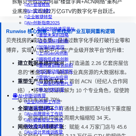
拆解贝壳找房如何靠“楼盘字典+ACN网络”重构产
AI+管理教练
AI+设计冲刺
业底座，实现超2万亿GTV的数字化平台跃迁。
企业敏捷转型
AI+创新指南2025
企业如何快速采用AI
Runwise 核心洞察：贝壳找房产业互联网重构逻辑
重塑未来的战略
贝壳找房的成功本质，是通过数字化手段打破行业零和
企业深科技创新
加强创新管控
博弈，实现从“自营中介”向“产业级开放平台”的升维：
上马GenAI创新
拥抱低成本创新
建立数据基建护城河
：打造涵盖 2.26 亿套房屋信
重构营销增长组织
社区驱动私域增长
息的“楼盘字典”，确立行业真房源的大数据标准。
营销GenAI应用
重塑生产与协作关系
：首创 ACN（经纪人合作网
产品驱动销售PLS
导入创新运营
络），将单笔交易拆解为 10 个专业角色，促使跨
AI+创新训练营
店合作率突破 70%。
企业AI创新工作坊
AI+增长战略工作坊
全渠道运营闭环
：打通线上数据匹配与线下重度服
AI+品牌增长工作坊
务，将房源平均成交周期大幅缩短 34 天。
AI+销售增长工作坊
AI+增长黑客训练营
网络效应与规模扩张
：赋能 4.4 万家门店与 45.6
AI+设计思维训练营