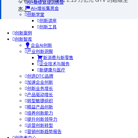
万名经纪人，构建起 2.13 万亿元 GTV 的超级生
AI+敏捷管理训练营
AI+增长集思会
态。
创新学堂
创新讲座
创新工具
创新案例
创新智库
企业AI创新
产业创新洞察
新消费与新零售
企业技术与服务
新健康与医疗
创造DTC品牌
加速企业创新
创新业务增长
产品驱动增长
转型敏捷组织
精益产品创新
培养创新能力
提升创新领导力
运营创新转型
营销创新趋势报告
创作者中心