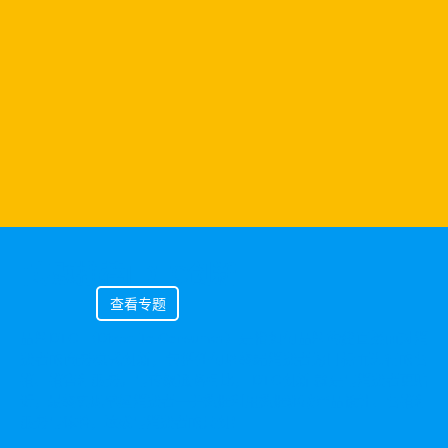
[专题推荐] DTC创新
查看专题
品牌DTC （Direct To Consumer）是指如何品牌构建直接面对消
费者的商务模式创新，包括任何以终端消费者为目标而进行的营
销、销售和服务。与传统通路相比， DTC创新 就是与消费者更贴
近，最终实现掌握消费者一手数据利用数据驱动产品设计、营销和
服务与体验，达成与消费者的共创！