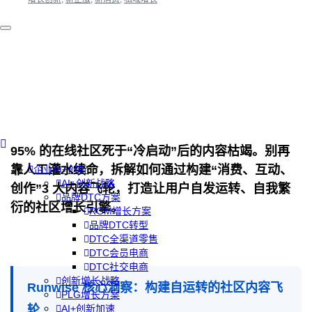
95% 的在线社区死于“冷启动”后的内容枯竭。别再
靠人工灌水续命，拆解如何通过构建“消费、互动、
企业AI+创新
AI+创新战略
创作”3 大内容飞轮，打造让用户自发运转、自我繁
品牌DTC方案
衍的社区增长引擎。
RGM增长方案
品牌DTC转型
DTC全渠道零售
DTC会员电商
DTC社交电商
创新增长战略
Runwise 核心洞察：构建自运转的社区内容飞
PLG增长方案
轮
AI+创新加速