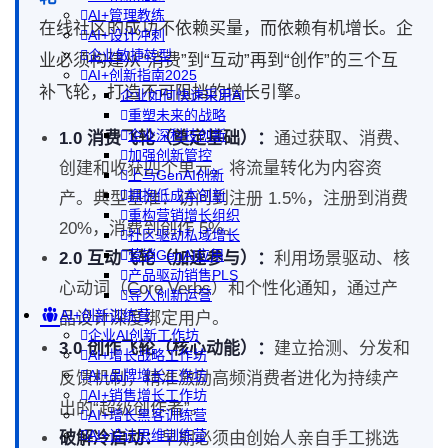
AI+管理教练
在线社区的成功不依赖买量，而依赖有机增长。企
AI+设计冲刺
企业敏捷转型
业必须构建从“消费”到“互动”再到“创作”的三个互
AI+创新指南2025
补飞轮，打造不可阻挡的增长引擎。
企业如何快速采用AI
重塑未来的战略
企业深科技创新
1.0 消费飞轮（奠定基础）：
通过获取、消费、
加强创新管控
创建和收获四个单元，将流量转化为内容资
上马GenAI创新
拥抱低成本创新
产。典型基准：访问到注册 1.5%，注册到消费
重构营销增长组织
20%，消费到创作 5%。
社区驱动私域增长
营销GenAI应用
2.0 互动飞轮（加速参与）：
利用场景驱动、核
产品驱动销售PLS
心动词（Core Verbs）和个性化通知，通过产
导入创新运营
AI+创新训练营
品设计深度绑定用户。
企业AI创新工作坊
3.0 创作飞轮（核心动能）：
建立拾测、分发和
AI+增长战略工作坊
AI+品牌增长工作坊
反馈机制，精准激励高频消费者进化为持续产
AI+销售增长工作坊
出的“超级创作者”。
AI+增长黑客训练营
AI+设计思维训练营
破解冷启动：
早期必须由创始人亲自手工挑选