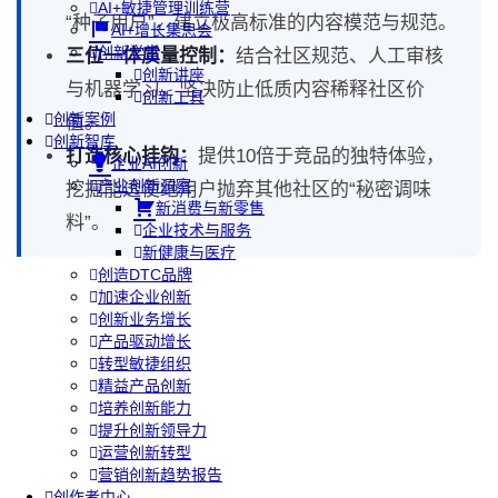
AI+敏捷管理训练营
“种子用户”，建立极高标准的内容模范与规范。
AI+增长集思会
创新学堂
三位一体质量控制：
结合社区规范、人工审核
创新讲座
与机器学习，坚决防止低质内容稀释社区价
创新工具
创新案例
值。
创新智库
打造核心挂钩：
提供10倍于竞品的独特体验，
企业AI创新
产业创新洞察
挖掘能透使绝用户抛弃其他社区的“秘密调味
新消费与新零售
料”。
企业技术与服务
新健康与医疗
创造DTC品牌
加速企业创新
创新业务增长
产品驱动增长
转型敏捷组织
精益产品创新
培养创新能力
提升创新领导力
运营创新转型
营销创新趋势报告
创作者中心