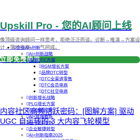
Upskill Pro - 您的AI顾问上线
像顶级咨询顾问一样思考，拒绝泛泛而谈。诊断→推演→方案设
计→落地指南，一气呵成。
企业AI+创新
AI+创新战略
立即免费使用
品牌DTC方案
RGM增长方案
品牌DTC转型
DTC全渠道零售
DTC会员电商
DTC社交电商
创新增长战略
PLG增长方案
内容社区高频活跃密码：[图解方案] 驱动
AI+创新加速
AI+管理教练
UGC 自运转的 3 大内容飞轮模型
AI+设计冲刺
企业敏捷转型
AI+创新指南2025