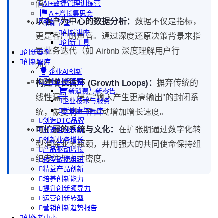
值）。
AI+敏捷管理训练营
AI+增长集思会
以客户为中心的数据分析：
数据不仅是指标，
创新学堂
创新讲座
更是客户的声音。通过深度还原决策背景来指
创新工具
导业务迭代（如 Airbnb 深度理解用户行
创新案例
创新智库
为）。
企业AI创新
产业创新洞察
构建增长循环 (Growth Loops)：
摒弃传统的
新消费与新零售
线性漏斗，建立“输入产生更高输出”的封闭系
企业技术与服务
新健康与医疗
统，像复利一样自动增加增长速度。
创造DTC品牌
可扩展的系统与文化：
在扩张期通过数字化转
加速企业创新
创新业务增长
型消除业务瓶颈，并用强大的共同使命保持组
产品驱动增长
织专注与人才密度。
转型敏捷组织
精益产品创新
培养创新能力
提升创新领导力
运营创新转型
营销创新趋势报告
创作者中心