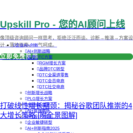
Upskill Pro - 您的AI顾问上线
像顶级咨询顾问一样思考，拒绝泛泛而谈。诊断→推演→方案设
计→落地指南，一气呵成。
企业AI+创新
AI+创新战略
立即免费使用
品牌DTC方案
RGM增长方案
品牌DTC转型
DTC全渠道零售
DTC会员电商
DTC社交电商
创新增长战略
PLG增长方案
打破线性增长瓶颈：揭秘谷歌团队推崇的4
AI+创新加速
AI+管理教练
大增长策略 [附全景图解]
AI+设计冲刺
企业敏捷转型
AI+创新指南2025