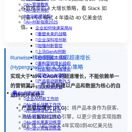
AI+管理教练
谷歌推崇的 4 大增长策略，看 Slack 如
AI+设计冲刺
企业敏捷转型
何靠 PLG 模式 4 年撬动 40 亿美金估
AI+创新指南2025
值。
企业如何快速采用AI
重塑未来的战略
企业深科技创新
加强创新管控
上马GenAI创新
Runwise 核心洞察：实现超速增长
拥抱低成本创新
重构营销增长组织
(Hypergrowth) 的 4 大核心策略
社区驱动私域增长
营销GenAI应用
实现大于 40% CAGR 的超速增长，不能依赖单一
产品驱动销售PLS
的营销漏斗，而必须构建以产品和数据为核心的自
导入创新运营
AI+创新训练营
运转闭环系统。
企业AI创新工作坊
AI+增长战略工作坊
产品驱动增长 (PLG)：
将产品本身作为获客、
AI+品牌增长工作坊
激活与留存的核心引擎，以更少资金实现指数
AI+销售增长工作坊
AI+增长黑客训练营
级扩张（如 Slack 4年实现0到40亿美元估
AI+设计思维训练营