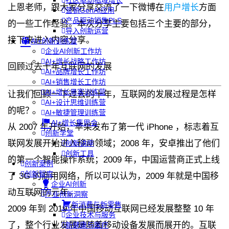
社区驱动私域增长
上恩老师，跟大家分享交流了一下微博在
用户增长
方面
营销GenAI应用
产品驱动销售PLS
的一些工作经验。本次分享主要包括三个主要的部分，
导入创新运营
接下来进入内容分享。
AI+创新训练营
企业AI创新工作坊
AI+增长战略工作坊
回顾过去十年互联网的发展
AI+品牌增长工作坊
AI+销售增长工作坊
AI+增长黑客训练营
让我们回顾一下过去的十年，互联网的发展过程是怎样
AI+设计思维训练营
的呢？
AI+敏捷管理训练营
AI+增长集思会
从 2007 年开始，苹果发布了第一代 iPhone ，标志着互
创新学堂
联网发展开始进入移动领域；2008 年，安卓推出了他们
创新讲座
创新工具
的第一个智能操作系统；2009 年，中国运营商正式上线
创新案例
创新智库
了 3G 的商用网络，所以可以认为，2009 年就是中国移
企业AI创新
动互联网的元年。
产业创新洞察
新消费与新零售
2009 年到 2019 年中国移动互联网已经发展整整 10 年
企业技术与服务
了，整个行业发展是随着移动设备发展而展开的。互联
新健康与医疗