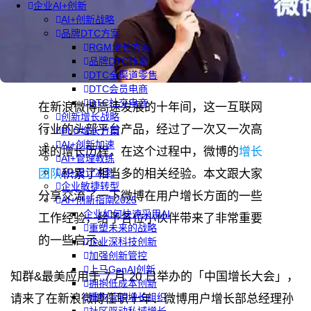
企业AI+创新
AI+创新战略
品牌DTC方案
RGM增长方案
品牌DTC转型
DTC全渠道零售
DTC会员电商
DTC社交电商
在新浪微博高速发展的十年间，这一互联网
创新增长战略
行业的头部平台产品，经过了一次又一次高
PLG增长方案
AI+创新加速
速的增长历程，在这个过程中，微博的
增长
AI+管理教练
AI+设计冲刺
团队
积累了相当多的相关经验。本文跟大家
企业敏捷转型
分享交流了一下微博在用户增长方面的一些
AI+创新指南2025
企业如何快速采用AI
工作经验，给予各位小伙伴带来了非常重要
重塑未来的战略
的一些启示。
企业深科技创新
加强创新管控
上马GenAI创新
知群&最美应用于 7 月 20 日举办的「中国增长大会」，
拥抱低成本创新
重构营销增长组织
请来了在新浪微博任职十年、微博用户增长部总经理孙