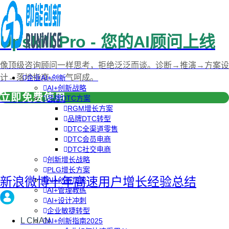
Upskill Pro - 您的AI顾问上线
像顶级咨询顾问一样思考，拒绝泛泛而谈。诊断→推演→方案设
计→落地指南，一气呵成。
企业AI+创新
AI+创新战略
立即免费使用
品牌DTC方案
RGM增长方案
品牌DTC转型
DTC全渠道零售
DTC会员电商
DTC社交电商
创新增长战略
PLG增长方案
新浪微博十年高速用户增长经验总结
AI+创新加速
AI+管理教练
AI+设计冲刺
企业敏捷转型
L CHAN
AI+创新指南2025