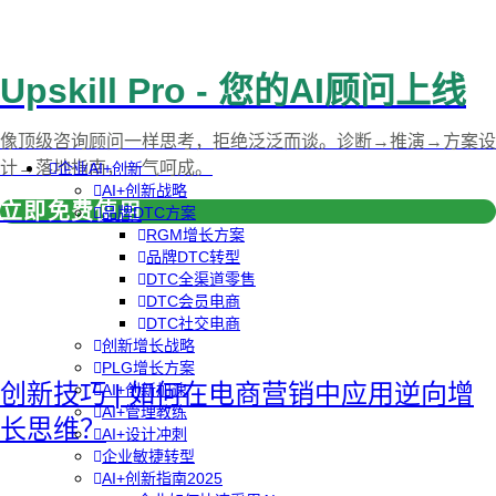
Upskill Pro - 您的AI顾问上线
像顶级咨询顾问一样思考，拒绝泛泛而谈。诊断→推演→方案设
计→落地指南，一气呵成。
企业AI+创新
AI+创新战略
立即免费使用
品牌DTC方案
RGM增长方案
品牌DTC转型
DTC全渠道零售
DTC会员电商
DTC社交电商
创新增长战略
PLG增长方案
创新技巧 | 如何在电商营销中应用逆向增
AI+创新加速
AI+管理教练
长思维？
AI+设计冲刺
企业敏捷转型
AI+创新指南2025