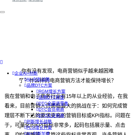
你有没有发现，电商营销似乎越来越困难
企业AI+创新
AI+创新战略
了？什么样的电商营销方法才能保持增长？
品牌DTC方案
RGM增长方案
我在营销和电子商务行业有15年以上的从业经验，在我
品牌DTC转型
DTC全渠道零售
看来，目前营销人员面临最大的挑战在于：如何完成管
DTC会员电商
理层不断下达的要求更高的营销目标或KPI指标。问题在
DTC社交电商
创新增长战略
于，可量化的KPI指标非常多，起码包括展示量、点击
PLG增长方案
AI+创新加速
率、交付率等等，尽管这些指标非常直观，许多营销人