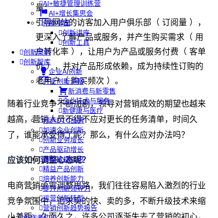
AI+敏捷管理训练营
量；
AI+增长集思会
引导网站的访客加入用户俱乐部（ 订阅量 ），
创新学堂
创新讲座
更深入了解产品或服务，并产生购买需求（ 用
创新工具
户转化率 ），让用户为产品或服务付费（ 客单
创新案例
创新智库
价 ），并对产品形成依赖，成为持续性订购的
企业AI创新
老用户（ 购买频次 ）。
产业创新洞察
新消费与新零售
企业技术与服务
随着行业竞争不断加剧，领导对营销成效的期望也越来
新健康与医疗
越高，营销人员不得不应对更长的任务清单，时间久
创造DTC品牌
加速企业创新
了，谁能承受得了呢？那么，有什么应对办法吗？
创新业务增长
产品驱动增长
转型敏捷组织
应该如何调整心态呢？
精益产品创新
培养创新能力
电商营销亟需调整思路，我们往往容易陷入激烈的行业
提升创新领导力
运营创新转型
竞争氛围中，追求卖的快、卖的多，不断升级技术来缩
营销创新趋势报告
小差距，久而久之，许多公司逐渐失去了营销的初心，
创作者中心