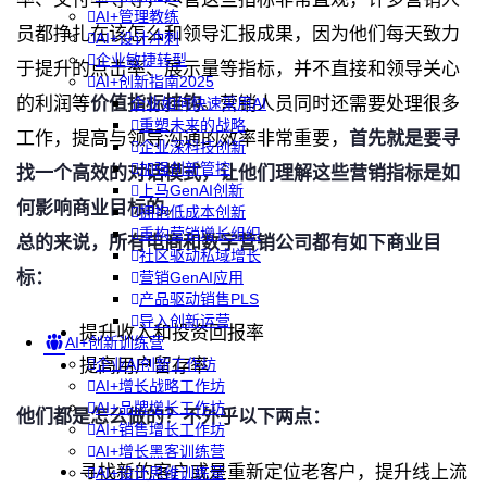
AI+管理教练
员都挣扎在该怎么和领导汇报成果，因为他们每天致力
AI+设计冲刺
企业敏捷转型
于提升的点击率、展示量等指标，并不直接和领导关心
AI+创新指南2025
的利润等
价值指标挂钩
。营销人员同时还需要处理很多
企业如何快速采用AI
重塑未来的战略
工作，提高与领导沟通的效率非常重要，
首先就是要寻
企业深科技创新
加强创新管控
找一个高效的对话模式，让他们理解这些营销指标是如
上马GenAI创新
何影响商业目标的
。
拥抱低成本创新
重构营销增长组织
总的来说，所有电商和数字营销公司都有如下商业目
社区驱动私域增长
标：
营销GenAI应用
产品驱动销售PLS
导入创新运营
提升收入和投资回报率
AI+创新训练营
提高用户留存率
企业AI创新工作坊
AI+增长战略工作坊
AI+品牌增长工作坊
他们都是怎么做的？不外乎以下两点：
AI+销售增长工作坊
AI+增长黑客训练营
寻找新的客户或是重新定位老客户，提升线上流
AI+设计思维训练营