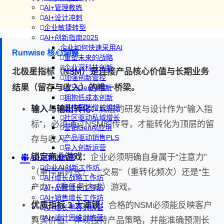
AI+管理教练
AI+设计冲刺
企业敏捷转型
AI+创新指南2025
企业如何快速采用AI
Runwise 核心洞察
重塑未来的战略
企业深科技创新
北极星指标（NSM）是连接产品核心价值与长期业务
加强创新管控
结果（留存与收入）的唯一桥梁。
上马GenAI创新
拥抱低成本创新
重构营销增长组织
输入与输出转化：
底层的研发与设计作为“输入指
社区驱动私域增长
标”，必须通过NSM的传导，才能转化为顶层的留
营销GenAI应用
产品驱动销售PLS
存与收入。
导入创新运营
锁定商业游戏：
企业必须明确自身属于“注意力”
AI+创新训练营
企业AI创新工作坊
（重停留时长）、“交易”（重转化频次）还是“生
AI+增长战略工作坊
产力”（重任务达成）游戏。
AI+品牌增长工作坊
AI+销售增长工作坊
优质指标 3 大滤镜：
合格的NSM必须能反映客户
AI+增长黑客训练营
AI+设计思维训练营
真实价值、体现独特产品策略，并能准确预测长