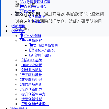
AI+敏捷管理训练营
期业务结果。
AI+增长集思会
创新学堂
高效对齐机制：
通过开展2小时的跨职能北极星研
创新讲座
讨会，能快速消除部门筒仓，达成产研团队的目
创新工具
创新案例
标共识。
创新智库
企业AI创新
产业创新洞察
新消费与新零售
企业技术与服务
新健康与医疗
创造DTC品牌
加速企业创新
创新业务增长
产品驱动增长
转型敏捷组织
精益产品创新
培养创新能力
提升创新领导力
运营创新转型
营销创新趋势报告
创作者中心