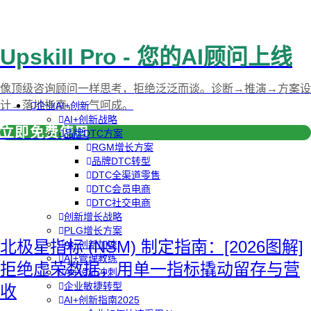
Upskill Pro - 您的AI顾问上线
像顶级咨询顾问一样思考，拒绝泛泛而谈。诊断→推演→方案设
计→落地指南，一气呵成。
企业AI+创新
AI+创新战略
立即免费使用
品牌DTC方案
RGM增长方案
品牌DTC转型
DTC全渠道零售
DTC会员电商
DTC社交电商
创新增长战略
PLG增长方案
北极星指标 (NSM) 制定指南：[2026图解]
AI+创新加速
AI+管理教练
拒绝虚荣数据，用单一指标撬动留存与营
AI+设计冲刺
企业敏捷转型
收
AI+创新指南2025