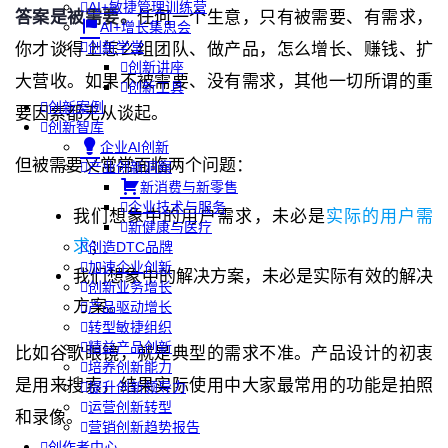
AI+敏捷管理训练营
答案是被需要。
任何一个生意，只有被需要、有需求，
AI+增长集思会
创新学堂
你才谈得上怎么组团队、做产品，怎么增长、赚钱、扩
创新讲座
大营收。如果不被需要、没有需求，其他一切所谓的重
创新工具
创新案例
要因素都无从谈起。
创新智库
企业AI创新
但被需要又常常面临两个问题：
产业创新洞察
新消费与新零售
企业技术与服务
我们想象中的用户需求，未必是
实际的用户需
新健康与医疗
求
；
创造DTC品牌
加速企业创新
我们想象中的解决方案，未必是实际有效的解决
创新业务增长
方案。
产品驱动增长
转型敏捷组织
精益产品创新
比如谷歌眼镜，就是典型的需求不准。产品设计的初衷
培养创新能力
是用来搜索，结果实际使用中大家最常用的功能是拍照
提升创新领导力
运营创新转型
和录像。
营销创新趋势报告
创作者中心