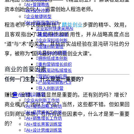
AI+管理教练
资本创始合伙人、迅雷创始人程浩老师。
AI+设计冲刺
企业敏捷转型
AI+创新指南2025
程浩老师不仅精辟概括了
精益创业
步骤的精华、效用，
企业如何快速采用AI
且客观指出了其局限性和适用性，并从战略高度点出
重塑未来的战略
企业深科技创新
“道”与“术”的关系。其结合实战经验在混沌研习社的分
加强创新管控
上马GenAI创新
享，被称为“国内最好的精益创业大课”。
拥抱低成本创新
重构营销增长组织
商业的首要因素
社区驱动私域增长
营销GenAI应用
任何一门生意，什么是第一重要的？
产品驱动销售PLS
导入创新运营
AI+创新训练营
赚钱？没错，赚钱显然是重要的。还有别的吗？增长？
企业AI创新工作坊
商业模式？团队？产品？当然，这些都不错。但如果回
AI+增长战略工作坊
AI+品牌增长工作坊
归到商业本质，在所有这些因素中，什么才是第一重要
AI+销售增长工作坊
的？
AI+增长黑客训练营
AI+设计思维训练营