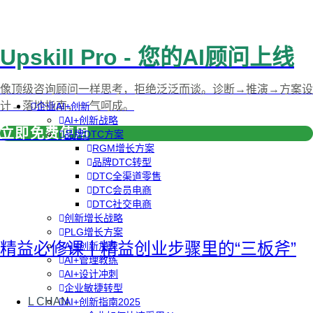
Upskill Pro - 您的AI顾问上线
像顶级咨询顾问一样思考，拒绝泛泛而谈。诊断→推演→方案设
计→落地指南，一气呵成。
企业AI+创新
AI+创新战略
立即免费使用
品牌DTC方案
RGM增长方案
品牌DTC转型
DTC全渠道零售
DTC会员电商
DTC社交电商
创新增长战略
PLG增长方案
精益必修课丨精益创业步骤里的“三板斧”
AI+创新加速
AI+管理教练
AI+设计冲刺
企业敏捷转型
L CHAN
AI+创新指南2025