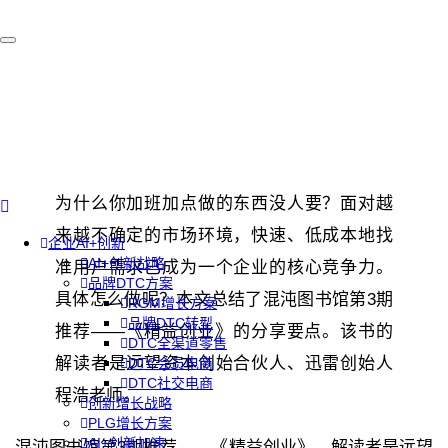
为什么你加班加点做的东西没人要？面对越
来越不确定的市场环境，快速、低成本地找
企业AI+创新
AI+创新战略
准用户需求已成为一个企业的核心竞争力。
品牌DTC方案
具体怎么做呢？本文总结了混沌图书馆第3期
RGM增长方案
品牌DTC转型
推荐——《精益创业》的分享要点。该书的
DTC全渠道零售
解读者是远望资本创始合伙人、迅雷创始人
DTC会员电商
DTC社交电商
程浩老师。
创新增长战略
PLG增长方案
AI+创新加速
混沌图书馆第3期推荐——《精益创业》。解读者是远望