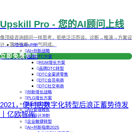
Upskill Pro - 您的AI顾问上线
像顶级咨询顾问一样思考，拒绝泛泛而谈。诊断→推演→方案设
计→落地指南，一气呵成。
企业AI+创新
AI+创新战略
立即免费使用
品牌DTC方案
RGM增长方案
品牌DTC转型
DTC全渠道零售
DTC会员电商
DTC社交电商
创新增长战略
PLG增长方案
2021，便利店数字化转型后浪正蓄势待发
AI+创新加速
AI+管理教练
丨亿欧智库
AI+设计冲刺
企业敏捷转型
AI+创新指南2025