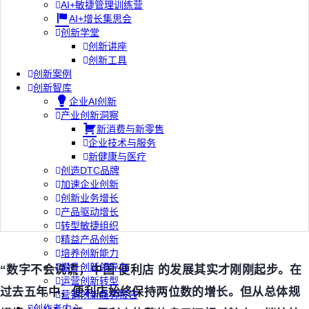
AI+敏捷管理训练营
AI+增长集思会
创新学堂
创新讲座
创新工具
创新案例
创新智库
企业AI创新
产业创新洞察
新消费与新零售
企业技术与服务
新健康与医疗
创造DTC品牌
加速企业创新
创新业务增长
产品驱动增长
转型敏捷组织
精益产品创新
培养创新能力
提升创新领导力
“数字不会说谎，中国 便利店 的发展其实才刚刚起步。在
运营创新转型
过去五年中，便利店始终保持两位数的增长。但从总体规
营销创新趋势报告
创作者中心