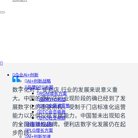
企业AI+创新
AI+创新战略
品牌DTC方案
数字化对于 便利店 行业的发展来说意义重
RGM增长方案
大。中国的便利店行业现阶段的确已经到了发
品牌DTC转型
DTC全渠道零售
展数字化的重要阶段。受制于门店标准化运营
DTC会员电商
能力以及供应链支撑能力，中国暂未出现知名
DTC社交电商
的全国连锁性品牌。便利店数字化发展仍在起
创新增长战略
PLG增长方案
步阶段。
AI+创新加速