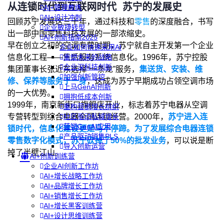
从连锁时代到互联网时代
苏宁的发展史
AI+管理教练
AI+设计冲刺
回顾苏宁发展这三十年，通过科技和
零售
的深度融合，书写
企业敏捷转型
出一部中国零售科技发展的一部浓缩史。
AI+创新指南2025
早在创立之初的空调专营时期，苏宁就自主开发第一个企业
企业如何快速采用AI
信息化工程——售后服务系统信息化。1996年，苏宁控股
重塑未来的战略
企业深科技创新
集团董事长张近东选择“一条龙”服务，
集送货、安装、维
加强创新管控
修、保养等服务于一身
，这成为苏宁早期成功占领空调市场
上马GenAI创新
的一大优势。
拥抱低成本创新
1999年，南京新街口旗舰店开业，标志着苏宁电器从空调
重构营销增长组织
专营转型到综合电器全国连锁经营。2000年，
苏宁进入连
社区驱动私域增长
营销GenAI应用
锁时代，信息化建设更是马不停蹄。为了发展综合电器连锁
产品驱动销售PLS
零售数字化模式，苏宁砍掉了50%的批发业务
，可以说是断
导入创新运营
掉了半壁江山。
AI+创新训练营
企业AI创新工作坊
AI+增长战略工作坊
AI+品牌增长工作坊
AI+销售增长工作坊
AI+增长黑客训练营
AI+设计思维训练营