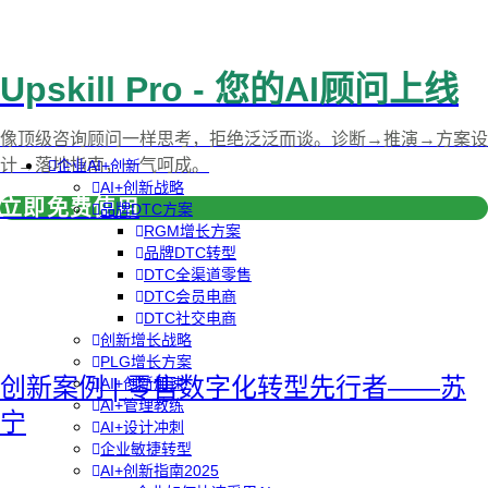
Upskill Pro - 您的AI顾问上线
像顶级咨询顾问一样思考，拒绝泛泛而谈。诊断→推演→方案设
计→落地指南，一气呵成。
企业AI+创新
AI+创新战略
立即免费使用
品牌DTC方案
RGM增长方案
品牌DTC转型
DTC全渠道零售
DTC会员电商
DTC社交电商
创新增长战略
PLG增长方案
创新案例 | 零售数字化转型先行者——苏
AI+创新加速
AI+管理教练
宁
AI+设计冲刺
企业敏捷转型
AI+创新指南2025