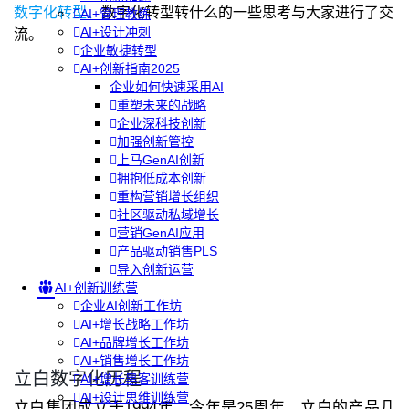
数字化转型、
数字化转型转什么的一些思考与大家进行了交
AI+管理教练
AI+设计冲刺
流。
企业敏捷转型
AI+创新指南2025
企业如何快速采用AI
重塑未来的战略
企业深科技创新
加强创新管控
上马GenAI创新
拥抱低成本创新
重构营销增长组织
社区驱动私域增长
营销GenAI应用
产品驱动销售PLS
导入创新运营
AI+创新训练营
企业AI创新工作坊
AI+增长战略工作坊
AI+品牌增长工作坊
AI+销售增长工作坊
立白数字化历程
AI+增长黑客训练营
AI+设计思维训练营
立白集团成立于1994年，今年是25周年，立白的产品几