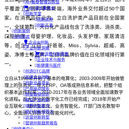
AI+敏捷管理训练营
AI+增长集思会
乎覆盖了全国的零售终端，海外业务交付超过50个国
创新学堂
家。在消费品行业内，立白洗护类产品目前在全国第
创新讲座
创新工具
一，全球第四；大日化产品线包含了洗涤类、消杀类、
创新案例
口腔护理、母婴护理、化妆品、头发护理、家居清洁
创新智库
企业AI创新
等，创立了立白、好爸爸、Miss、Sylvia、超威、高
产业创新洞察
新消费与新零售
姿、净博士等品牌，立白的品牌价值在日化领域排行第
企业技术与服务
一。
新健康与医疗
创造DTC品牌
加速企业创新
立白从1998年开始了基本的电算化；2003-2009年开始做管
创新业务增长
理上的信息化，导入ERP、OA等成熟信息系统，把整个组
产品驱动增长
织基本运作起来；2010-2017年在各业务领域全面加速数字
转型敏捷组织
化进程，且大部分的数字化工作已经完成；2018年开始产
精益产品创新
培养创新能力
业互联化、组织生态化、业务智能化， IT部门改名数智中
提升创新领导力
心，全面进入到数字化智能化时代。
运营创新转型
营销创新趋势报告
创作者中心