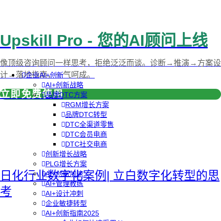
Upskill Pro - 您的AI顾问上线
像顶级咨询顾问一样思考，拒绝泛泛而谈。诊断→推演→方案设
计→落地指南，一气呵成。
企业AI+创新
AI+创新战略
立即免费使用
品牌DTC方案
RGM增长方案
品牌DTC转型
DTC全渠道零售
DTC会员电商
DTC社交电商
创新增长战略
PLG增长方案
日化行业数字化案例| 立白数字化转型的思
AI+创新加速
AI+管理教练
考
AI+设计冲刺
企业敏捷转型
AI+创新指南2025