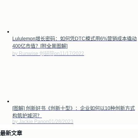
Lululemon增长密码：如何凭DTC模式用6%营销成本撬动
400亿市值？[附全景图解]
by Runwise 创研院
on
11/17/2022
[图解] 创新好书《创新十型》：企业如何以10种创新方式
构筑护城河？
by Jackie Pan
on
01/28/2023
最新文章