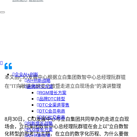
企业AI+创新
本文由
CIO
发展中心根据立白集团数智中心总经理阮群锟
AI+创新战略
在”
IT
向敏捷化蜕变之旅暨走进立白现场会”的演讲整理
品牌DTC方案
RGM增长方案
品牌DTC转型
DTC全渠道零售
DTC会员电商
DTC社交电商
8月30日，CIO发展中心与立白集团共同举办的走进立白现
创新增长战略
场会，立白集团数智中心总经理阮群锟在会上以”立白数智
PLG增长方案
化转型的思考”为主题，在立白的数字化历程、为什么要做
AI+创新加速