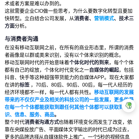
术或者方案是难以办到的。
这就需要企业CIO做一些思考，为什么要数字化转型且要加
快转型。立白结合公司发展，从
消费者、
营销模式
、技术三
方面
分析。
与消费者沟通
在没有移动互联网之前，在所有的商业形态里，所谓的消费
者画像是以群或类来识别，没有以个体来识别的概念。
移动互联网时代的开始意味着
个体化时代的到来
，每个个体
都有自己的绽放，个体化时代变化之一
自媒体的崛起
，包括
抖音、快手等这种超强带货能力的自媒体APP。现在大家都
在讲的
标签
，70后、80后、90后、00后，每一代人经历的
经济环境都不一样，每一代人都有共性。
移动互联网的发展
带来的不仅仅产业及相关的科技公司的一些发展，更多的是
在每一个个体都能获取到跟任何其他个体都可以获取到的知
识、信息、服务、商品
。
整个时代
消费者沟通方式
也随着环境变化而发生了改变，依
靠在央媒投放广告、平面媒体文字输出的时代已成为过去，
更多的品牌选择从自媒体软件上推广。一个5秒的视频信息