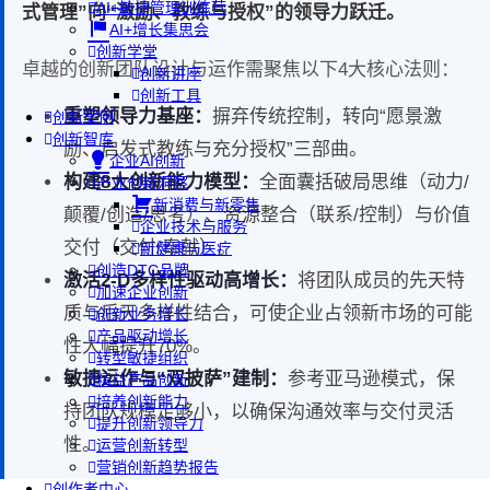
AI+敏捷管理训练营
式管理”向“激励、教练与授权”的领导力跃迁。
AI+增长集思会
创新学堂
卓越的创新团队设计与运作需聚焦以下4大核心法则：
创新讲座
创新工具
重塑领导力基座：
摒弃传统控制，转向“愿景激
创新案例
创新智库
励、启发式教练与充分授权”三部曲。
企业AI创新
构建8大创新能力模型：
全面囊括破局思维（动力/
产业创新洞察
新消费与新零售
颠覆/创造/思考）、资源整合（联系/控制）与价值
企业技术与服务
交付（交付/奉献）。
新健康与医疗
创造DTC品牌
激活2-D多样性驱动高增长：
将团队成员的先天特
加速企业创新
质与后天多样性结合，可使企业占领新市场的可能
创新业务增长
产品驱动增长
性大幅提升70%。
转型敏捷组织
敏捷运作与“双披萨”建制：
参考亚马逊模式，保
精益产品创新
培养创新能力
持团队规模足够小，以确保沟通效率与交付灵活
提升创新领导力
性。
运营创新转型
营销创新趋势报告
创作者中心