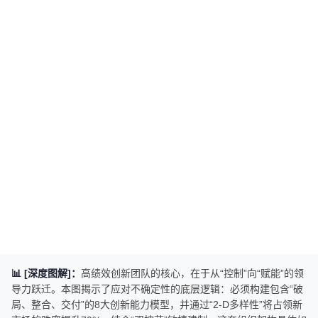
📊 [深度图解]：
高绩效创新团队的核心，在于从“控制”向“赋能”的领
导力跃迁。本图揭示了应对不确定性的底层逻辑：必须构建包含“破
局、整合、交付”的8大创新能力模型，并通过“2-D多样性”将占领新