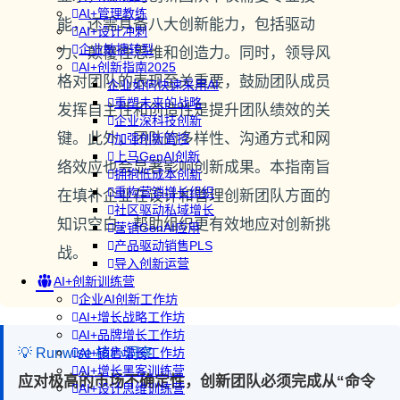
AI+管理教练
能，还需具备八大创新能力，包括驱动
AI+设计冲刺
企业敏捷转型
力、颠覆性思维和创造力。同时，领导风
AI+创新指南2025
格对团队的表现至关重要，鼓励团队成员
企业如何快速采用AI
重塑未来的战略
发挥自主性和创造性是提升团队绩效的关
企业深科技创新
键。此外，团队的多样性、沟通方式和网
加强创新管控
上马GenAI创新
络效应也会显著影响创新成果。本指南旨
拥抱低成本创新
重构营销增长组织
在填补企业在设计和管理创新团队方面的
社区驱动私域增长
知识空白，帮助组织更有效地应对创新挑
营销GenAI应用
产品驱动销售PLS
战。
导入创新运营
AI+创新训练营
企业AI创新工作坊
AI+增长战略工作坊
AI+品牌增长工作坊
💡 Runwise 核心洞察
AI+销售增长工作坊
AI+增长黑客训练营
应对极高的市场不确定性，创新团队必须完成从“命令
AI+设计思维训练营