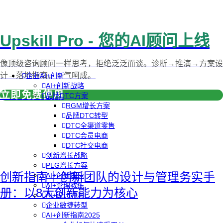
Upskill Pro - 您的AI顾问上线
像顶级咨询顾问一样思考，拒绝泛泛而谈。诊断→推演→方案设
计→落地指南，一气呵成。
企业AI+创新
AI+创新战略
立即免费使用
品牌DTC方案
RGM增长方案
品牌DTC转型
DTC全渠道零售
DTC会员电商
DTC社交电商
创新增长战略
PLG增长方案
创新指南｜创新团队的设计与管理务实手
AI+创新加速
AI+管理教练
册：以8大创新能力为核心
AI+设计冲刺
企业敏捷转型
AI+创新指南2025